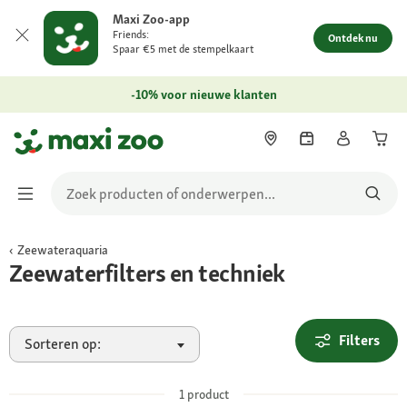
Maxi Zoo-app
Friends:
Ontdek nu
Spaar €5 met de stempelkaart
-10% voor nieuwe klanten
Zeewateraquaria
Zeewaterfilters en techniek
Filters
Sorteren op:
1
product