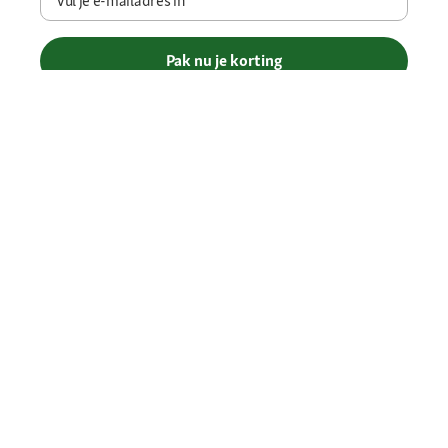
Vul je e-mailadres in
*
Pak nu je korting
Betaalmethoden
Gratis verzending vanaf € 69
Je voordelen