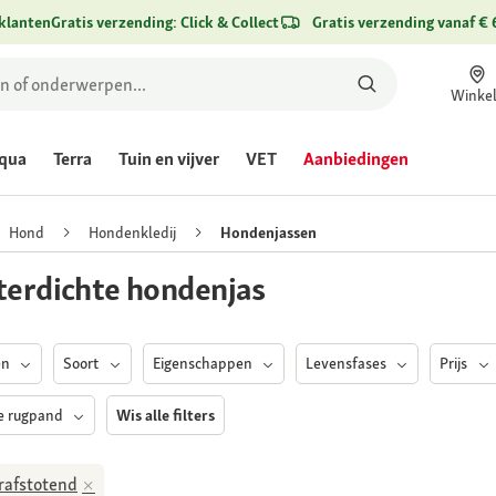
klanten
Gratis verzending: Click & Collect
Gratis verzending vanaf € 
Winke
qua
Terra
Tuin en vijver
VET
Aanbiedingen
Hond
Hondenkledij
Hondenjassen
erdichte hondenjas
en
Soort
Eigenschappen
Levensfases
Prijs
e rugpand
Wis alle filters
rafstotend