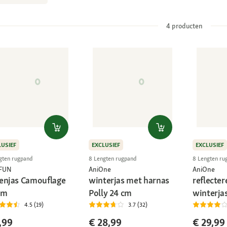
4
producten
LUSIEF
EXCLUSIEF
EXCLUSIEF
gten rugpand
8 Lengten rugpand
8 Lengten ru
+FUN
AniOne
AniOne
enjas Camouflage
winterjas met harnas
reflecte
cm
Polly 24 cm
winterjas
4.5 (19)
3.7 (32)
,99
€ 28,99
€ 29,99