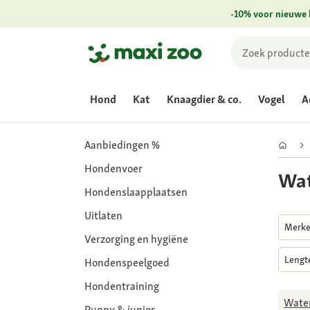
-10% voor nieuwe 
Hond
Kat
Knaagdier & co.
Vogel
A
Aanbiedingen %
Hondenvoer
Wat
Hondenslaapplaatsen
Uitlaten
Merk
Verzorging en hygiëne
Lengt
Hondenspeelgoed
Hondentraining
Wate
Puppy & junior