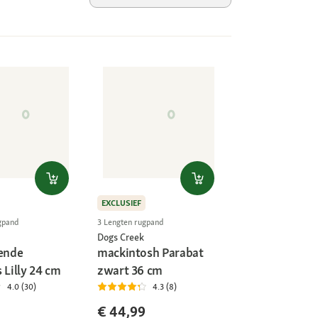
EXCLUSIEF
gpand
3 Lengten rugpand
Dogs Creek
rende
mackintosh Parabat
 Lilly 24 cm
zwart 36 cm
4.0 (30)
4.3 (8)
€ 44,99