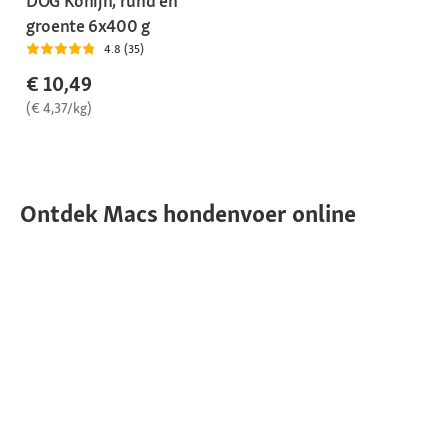
DOG Konijn, rund en
groente 6x400 g
4.8 (35)
€ 10,49
(€ 4,37/kg)
Ontdek Macs hondenvoer online