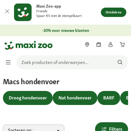
Maxi Zoo-app
Friends:
Ontdek nu
Spaar €5 met de stempelkaart
-10% voor nieuwe klanten
Macs hondenvoer
In de winkel
Droog hondenvoer
Nat hondenvoer
BARF
Bi
Filters
Sorteren op: