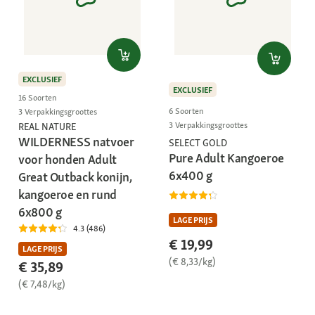
EXCLUSIEF
EXCLUSIEF
16 Soorten
6 Soorten
3 Verpakkingsgroottes
3 Verpakkingsgroottes
REAL NATURE
WILDERNESS natvoer
SELECT GOLD
Pure Adult Kangoeroe
voor honden Adult
6x400 g
Great Outback konijn,
kangoeroe en rund
6x800 g
LAGE PRIJS
4.3 (486)
€ 19,99
LAGE PRIJS
(€ 8,33/kg)
€ 35,89
(€ 7,48/kg)