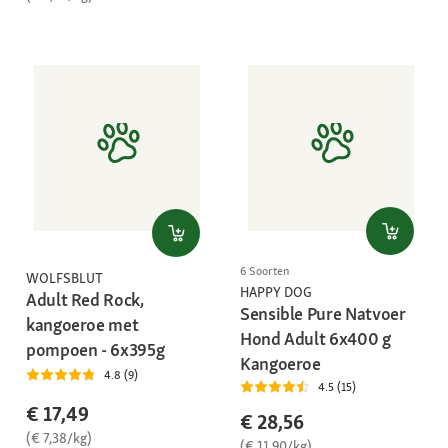
6 Soorten
WOLFSBLUT
HAPPY DOG
Adult Red Rock,
Sensible Pure Natvoer
kangoeroe met
Hond Adult 6x400 g
pompoen - 6x395g
Kangoeroe
4.8 (9)
4.5 (15)
€ 17,49
€ 28,56
(€ 7,38/kg)
(€ 11,90/kg)