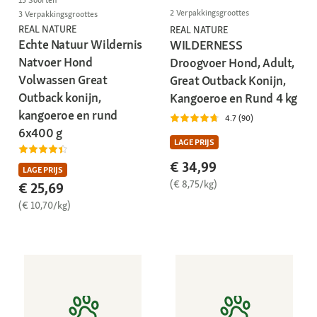
15 Soorten
2 Verpakkingsgroottes
3 Verpakkingsgroottes
REAL NATURE
REAL NATURE
Echte Natuur Wildernis
WILDERNESS
Natvoer Hond
Droogvoer Hond, Adult,
Volwassen Great
Great Outback Konijn,
Outback konijn,
Kangoeroe en Rund 4 kg
kangoeroe en rund
4.7 (90)
6x400 g
LAGE PRIJS
€ 34,99
LAGE PRIJS
(€ 8,75/kg)
€ 25,69
(€ 10,70/kg)