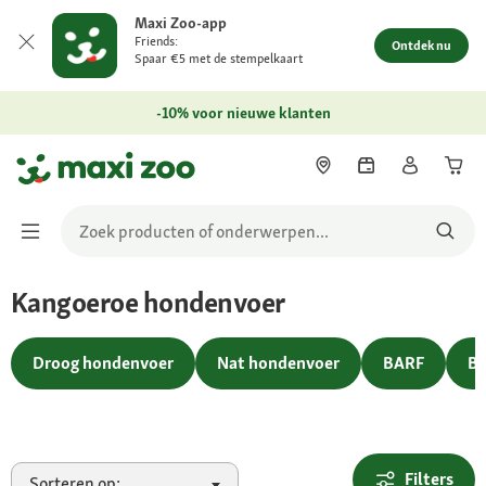
Maxi Zoo-app
Friends:
Ontdek nu
Spaar €5 met de stempelkaart
-10% voor nieuwe klanten
Kangoeroe hondenvoer
In de winkel
Droog hondenvoer
Nat hondenvoer
BARF
Bi
Filters
Sorteren op: