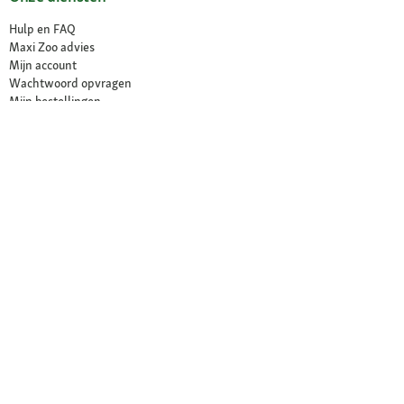
Hulp en FAQ
Maxi Zoo advies
Mijn account
Wachtwoord opvragen
Mijn bestellingen
Mijn verlanglijst
Newsletter
Verklaring over toegankelijkheid
Contract herroepen
Voordelen voor jou
Gratis klantenhotline
Veilig betalen (SSL)
Gratis retour binnen 30 dagen
Maxi Zoo - exclusieve merken
VET
Click & Collect