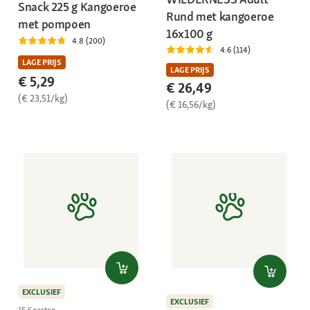
Snack 225 g Kangoeroe
Rund met kangoeroe
met pompoen
16x100 g
4.8 (200)
4.6 (114)
LAGE PRIJS
LAGE PRIJS
€ 5,29
€ 26,49
(€ 23,51/kg)
(€ 16,56/kg)
EXCLUSIEF
EXCLUSIEF