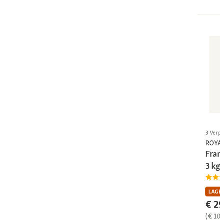
3 Ver
ROY
Fra
3 kg
LAGE
€ 2
(€ 1