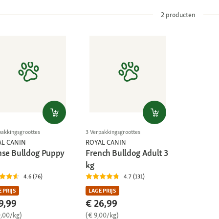
2
producten
pakkingsgroottes
3 Verpakkingsgroottes
AL CANIN
ROYAL CANIN
nse Bulldog Puppy
French Bulldog Adult 3
kg
4.6 (76)
4.7 (131)
 PRIJS
LAGE PRIJS
9,99
€ 26,99
0,00/kg)
(€ 9,00/kg)