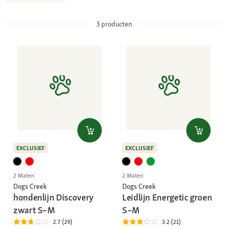
3
producten
EXCLUSIEF
EXCLUSIEF
2 Maten
2 Maten
Dogs Creek
Dogs Creek
hondenlijn Discovery
Leidlijn Energetic groen
zwart S–M
S–M
2.7 (29)
3.2 (21)