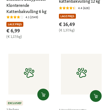
kattenbakvulling 12 kg
Klonterende
4.4 (628)
Kattenbakvulling 6 kg
LAGE PRIJS
4.1 (2549)
€ 16,49
LAGE PRIJS
€ 6,99
(€ 1,37/kg)
(€ 1,17/kg)
EXCLUSIEF
3 Parfums
3 Verpakkingsgroottes