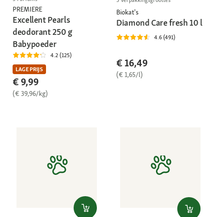
PREMIERE
Biokat's
Excellent Pearls
Diamond Care fresh 10 l
deodorant 250 g
4.6 (491)
Babypoeder
4.2 (125)
€ 16,49
LAGE PRIJS
(€ 1,65/l)
€ 9,99
(€ 39,96/kg)