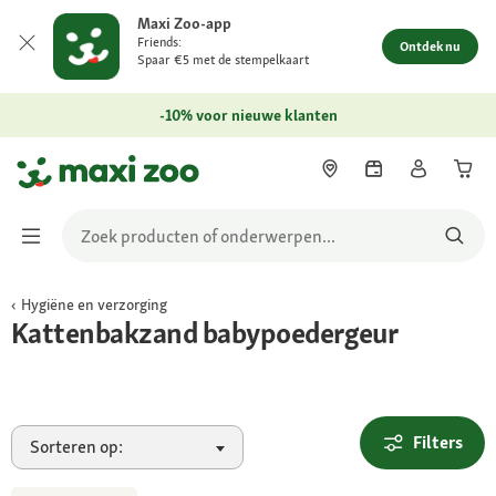
Maxi Zoo-app
Friends:
Ontdek nu
Spaar €5 met de stempelkaart
-10% voor nieuwe klanten
Hygiëne en verzorging
Bestel nu
Kattenbakzand babypoedergeur
Filters
Sorteren op: