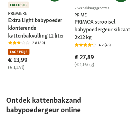
EXCLUSIEF
2 Verpakkingsgroottes
PREMIERE
PRIME
Extra Light babypoeder
PRIMOX strooisel
klonterende
babypoedergeur silicaat
kattenbakvulling 12 liter
2x12 kg
2.8 (80)
4.2 (43)
LAGE PRIJS
€ 27,89
€ 13,99
(€ 1,16/kg)
(€ 1,17/l)
Ontdek kattenbakzand
babypoedergeur online