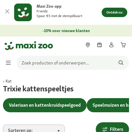
Maxi Zoo-app
Friends:
Ontdek nu
Spaar €5 met de stempelkaart
-10% voor nieuwe klanten
Kat
Trixie kattenspeeltjes
Valeriaan en kattenkruidspeelgoed
Speelmuizen en ba
Filters
Sorteren op: