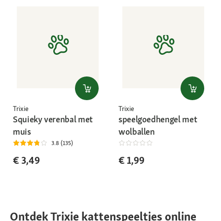
Trixie
Trixie
Squieky verenbal met
speelgoedhengel met
muis
wolballen
3.8 (135)
€ 3,49
€ 1,99
Ontdek Trixie kattenspeeltjes online