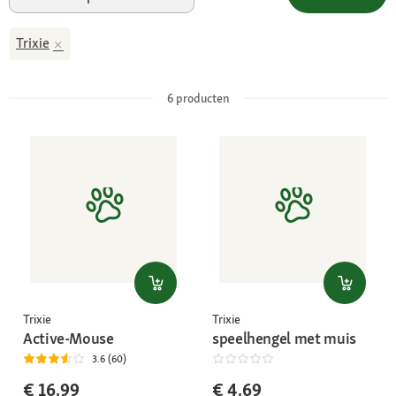
Trixie
6
producten
Trixie
Trixie
Active-Mouse
speelhengel met muis
3.6 (60)
€ 16,99
€ 4,69