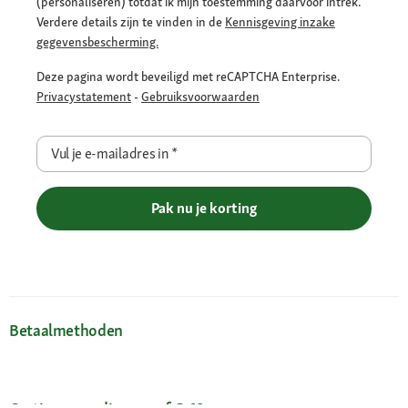
(personaliseren) totdat ik mijn toestemming daarvoor intrek.
Verdere details zijn te vinden in de
Kennisgeving inzake
gegevensbescherming.
Deze pagina wordt beveiligd met reCAPTCHA Enterprise.
Privacystatement
-
Gebruiksvoorwaarden
Vul je e-mailadres in
*
Pak nu je korting
Betaalmethoden