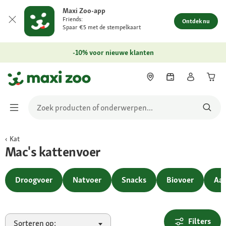
Maxi Zoo-app
Friends:
Ontdek nu
Spaar €5 met de stempelkaart
-10% voor nieuwe klanten
Kat
Mac's kattenvoer
Droogvoer
Natvoer
Snacks
Biovoer
Aan
Filters
Sorteren op: