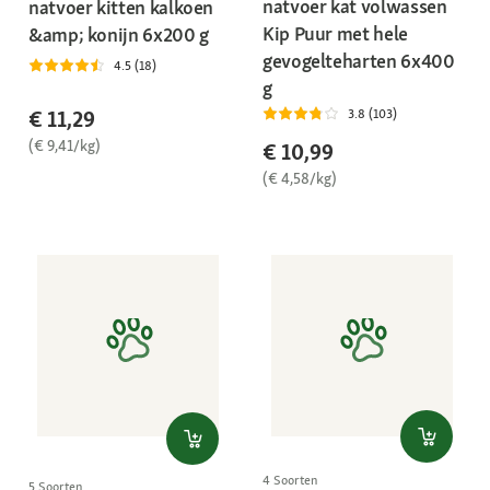
natvoer kat volwassen
natvoer kitten kalkoen
Kip Puur met hele
&amp; konijn 6x200 g
gevogelteharten 6x400
4.5 (18)
g
€ 11,29
3.8 (103)
(€ 9,41/kg)
€ 10,99
(€ 4,58/kg)
4 Soorten
5 Soorten