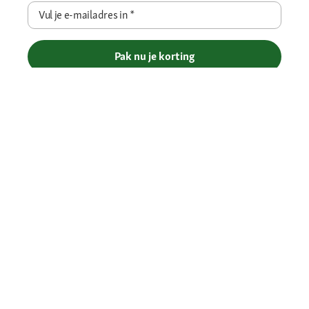
Vul je e-mailadres in
*
Pak nu je korting
Betaalmethoden
Gratis verzending vanaf € 69
Je voordelen