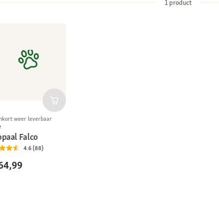
1
product
nkort weer leverbaar
e
bpaal Falco
4.6 (88)
64,99