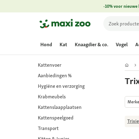
-10% voor nieuwe 
Hond
Kat
Knaagdier & co.
Vogel
A
Kattenvoer
Aanbiedingen %
Tri
Hygiëne en verzorging
Krabmeubels
Merk
Kattenslaapplaatsen
Kattenspeelgoed
Trixie
Transport
Kitten & Junior