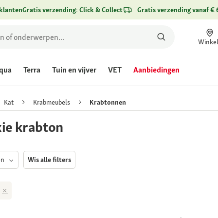
klanten
Gratis verzending: Click & Collect
Gratis verzending vanaf € 
Winke
qua
Terra
Tuin en vijver
VET
Aanbiedingen
Kat
Krabmeubels
Krabtonnen
xie krabton
en
Wis alle filters