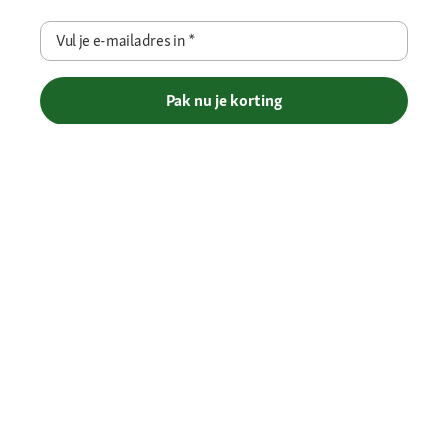
Vul je e-mailadres in
*
Pak nu je korting
Betaalmethoden
Gratis verzending vanaf € 69
Je voordelen