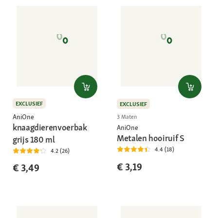
EXCLUSIEF
EXCLUSIEF
AniOne
3 Maten
knaagdierenvoerbak
AniOne
Metalen hooiruif S
grijs 180 ml
4.4 (18)
4.2 (26)
€ 3,19
€ 3,49