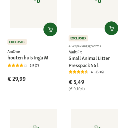
EXCLUSIEF
EXCLUSIEF
4 Verpakkingsgroottes
AniOne
MultiFit
houten huis Inga M
Small Animal Litter
Presspack 56 l
3.9 (7)
4.5 (536)
€ 29,99
€ 5,49
(€ 0,10/l)