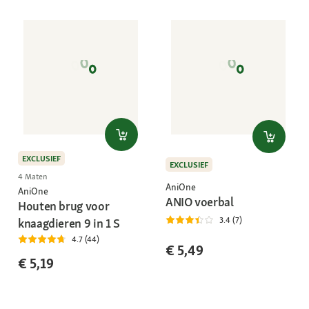
EXCLUSIEF
EXCLUSIEF
4 Maten
AniOne
AniOne
ANIO voerbal
Houten brug voor
3.4 (7)
knaagdieren 9 in 1 S
4.7 (44)
€ 5,49
€ 5,19