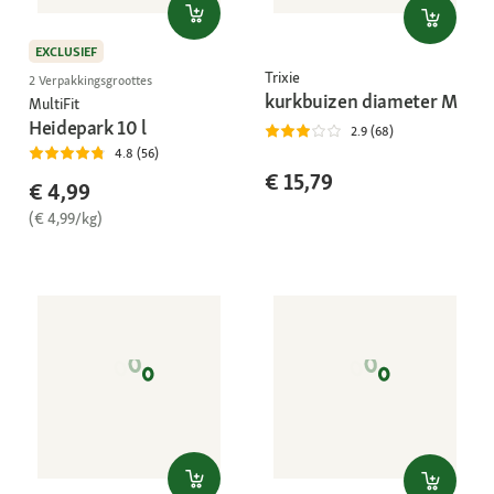
EXCLUSIEF
Trixie
2 Verpakkingsgroottes
kurkbuizen diameter M
MultiFit
Heidepark 10 l
2.9 (68)
4.8 (56)
€ 15,79
€ 4,99
(€ 4,99/kg)