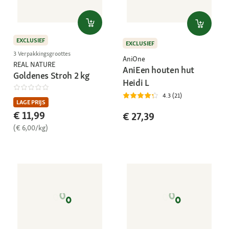
EXCLUSIEF
EXCLUSIEF
3 Verpakkingsgroottes
AniOne
REAL NATURE
AniEen houten hut
Goldenes Stroh 2 kg
Heidi L
4.3 (21)
LAGE PRIJS
€ 11,99
€ 27,39
(€ 6,00/kg)