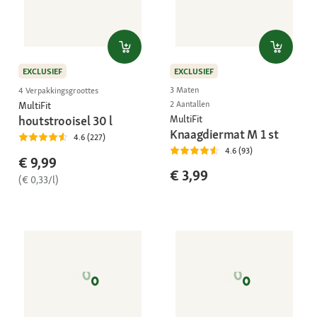
EXCLUSIEF
EXCLUSIEF
3 Maten
4 Verpakkingsgroottes
2 Aantallen
MultiFit
MultiFit
houtstrooisel 30 l
Knaagdiermat M 1 st
4.6 (227)
4.6 (93)
€ 9,99
€ 3,99
(€ 0,33/l)