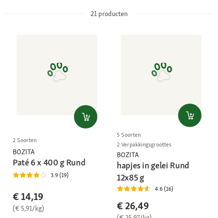
21
producten
5 Soorten
2 Soorten
2 Verpakkingsgroottes
BOZITA
BOZITA
Paté 6 x 400 g Rund
hapjes in gelei Rund
3.9 (19)
12x85 g
4.6 (16)
€ 14,19
€ 26,49
(€ 5,91/kg)
(€ 25,97/kg)