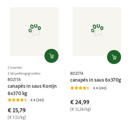
2 Soorten
BOZITA
2 Verpakkingsgroottes
canapés in saus 6x370g
BOZITA
canapés in saus Konijn
4.4 (241)
6x370 kg
4.4 (241)
€ 24,99
(€ 11,26/kg)
€ 15,79
(€ 7,11/kg)