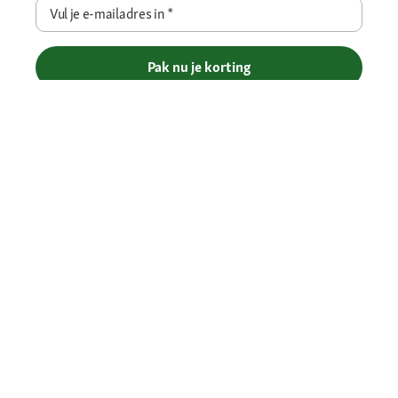
Vul je e-mailadres in
*
Pak nu je korting
Betaalmethoden
Gratis verzending vanaf € 69
Je voordelen