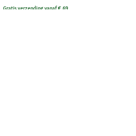
Gratis verzending vanaf € 69
Je voordelen
Maxi Zoo-app
Onze diensten
Hulp en FAQ
Maxi Zoo advies