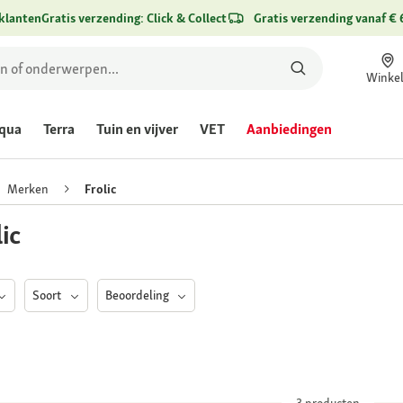
klanten
Gratis verzending: Click & Collect
Gratis verzending vanaf € 
Winke
qua
Terra
Tuin en vijver
VET
Aanbiedingen
Merken
Frolic
ic
Soort
Beoordeling
3
producten