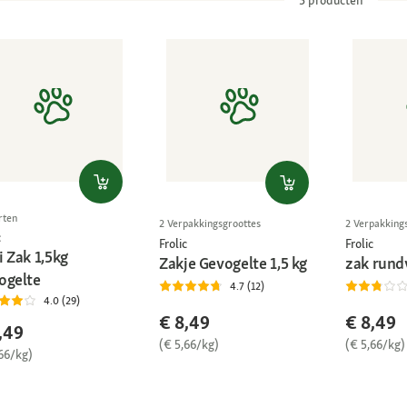
rten
2 Verpakkingsgroottes
2 Verpakking
c
Frolic
Frolic
 Zak 1,5kg
Zakje Gevogelte 1,5 kg
zak rundv
ogelte
4.7 (12)
4.0 (29)
€ 8,49
€ 8,49
,49
(€ 5,66/kg)
(€ 5,66/kg)
66/kg)