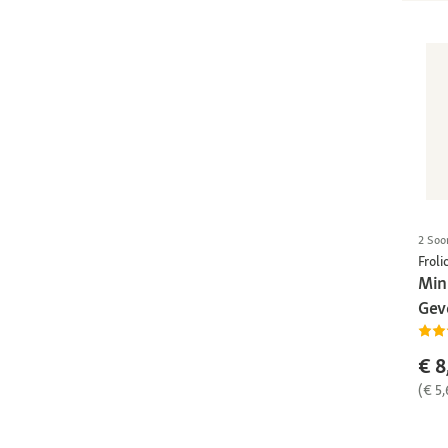
2 Soo
Froli
Mini
Gev
€ 8
(€ 5,