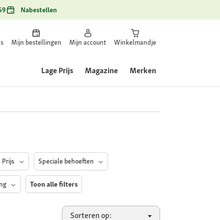
69
Nabestellen
ls
Mijn bestellingen
Mijn account
Winkelmandje
Lage Prijs
Magazine
Merken
Prijs
Speciale behoeften
ing
Toon alle filters
Sorteren op: