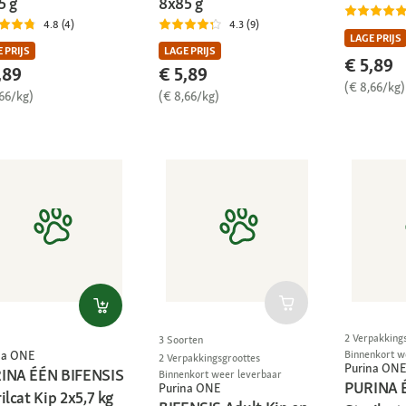
5 g
8x85 g
4.8 (4)
4.3 (9)
LAGE PRIJS
 PRIJS
LAGE PRIJS
€ 5,89
,89
€ 5,89
(€ 8,66/kg)
,66/kg)
(€ 8,66/kg)
2 Verpakking
3 Soorten
na ONE
Binnenkort w
2 Verpakkingsgroottes
Purina ONE
INA ÉÉN BIFENSIS
Binnenkort weer leverbaar
PURINA 
Purina ONE
ilcat Kip 2x5,7 kg