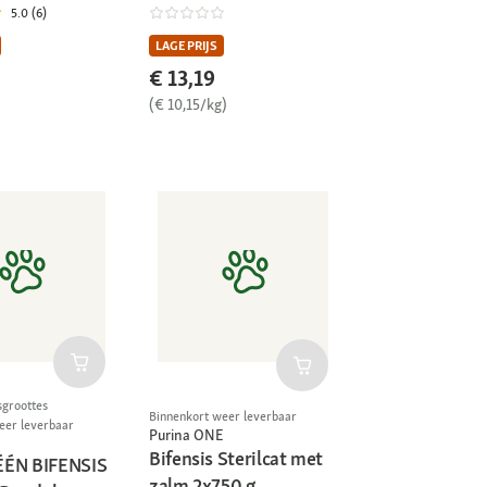
5.0 (6)
LAGE PRIJS
€ 13,19
(€ 10,15/kg)
sgroottes
Binnenkort weer leverbaar
eer leverbaar
Purina ONE
Bifensis Sterilcat met
ÉÉN BIFENSIS
zalm 2x750 g