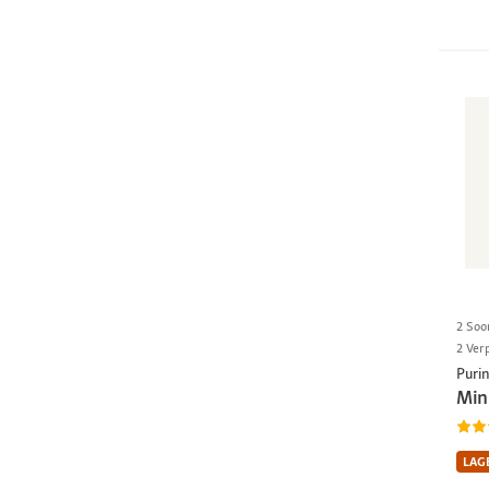
2 Soo
2 Ver
Puri
Min
LAGE