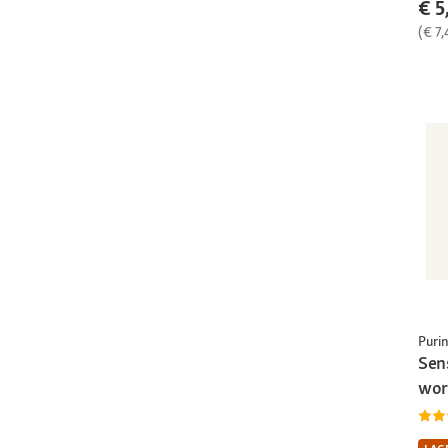
€ 5
(€ 7,
Puri
Sen
wor