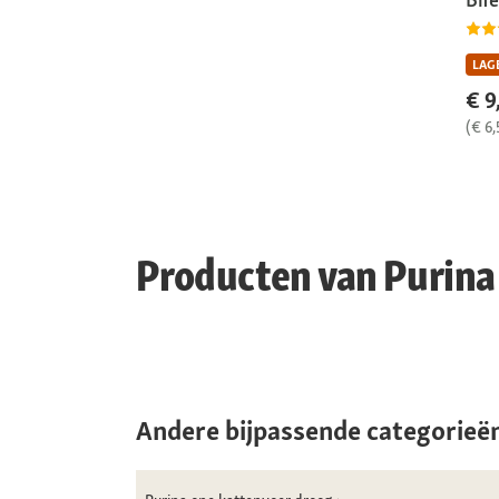
LAGE
€ 9
(€ 6,
Producten van Purin
Andere bijpassende categorieë