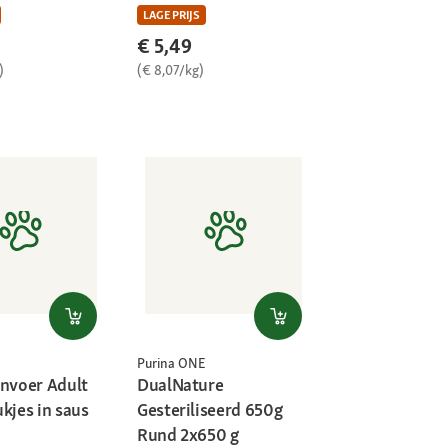
LAGE PRIJS
€ 5,49
)
(€ 8,07/kg)
Purina ONE
envoer Adult
DualNature
kjes in saus
Gesteriliseerd 650g
Rund 2x650 g