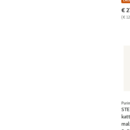
LAGE
€ 2
(€ 12
Puri
STE
kat
mals