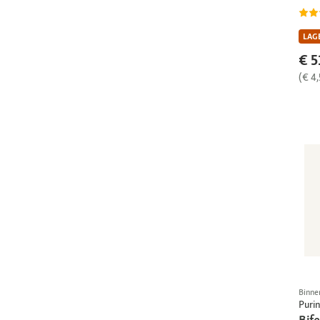
LAGE
€ 5
(€ 4
Binne
Puri
Bife