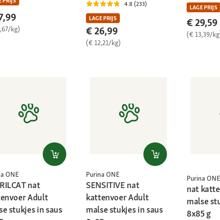
 PRIJS
4.8 (233)
LAGE PRIJS
7,99
LAGE PRIJS
€ 29,59
,67/kg)
€ 26,99
(€ 13,39/kg
(€ 12,21/kg)
na ONE
Purina ONE
Purina ONE
RILCAT nat
SENSITIVE nat
nat katt
tenvoer Adult
kattenvoer Adult
malse stu
e stukjes in saus
malse stukjes in saus
8x85 g