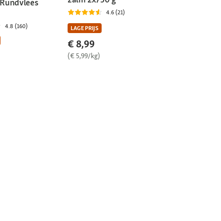
t Rundvlees
4.6 (21)
4.8 (160)
LAGE PRIJS
€ 8,99
(€ 5,99/kg)