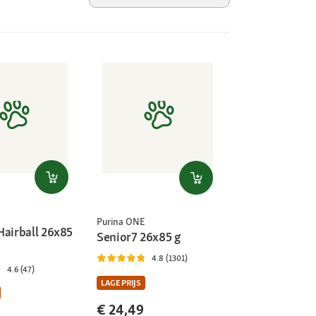
Purina ONE
Hairball 26x85
Senior7 26x85 g
4.8 (1301)
4.6 (47)
LAGE PRIJS
€ 24,49