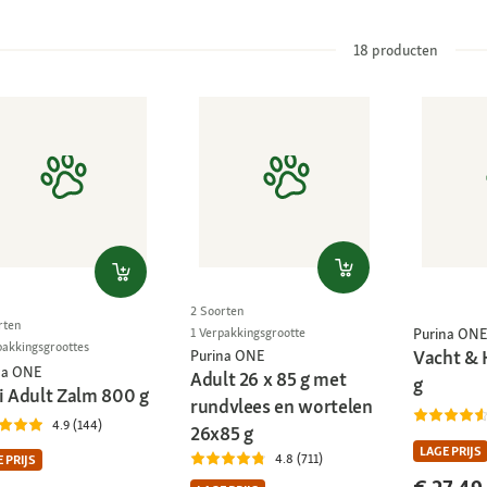
18
producten
2 Soorten
rten
Purina ONE
1 Verpakkingsgrootte
pakkingsgroottes
Vacht & 
Purina ONE
na ONE
Adult 26 x 85 g met
g
i Adult Zalm 800 g
rundvlees en wortelen
4.9 (144)
26x85 g
LAGE PRIJS
4.8 (711)
 PRIJS