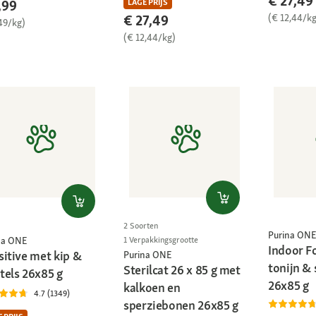
€ 27,49
,99
LAGE PRIJS
(€ 12,44/kg
€ 27,49
49/kg)
(€ 12,44/kg)
2 Soorten
Purina ONE
na ONE
1 Verpakkingsgrootte
Indoor F
sitive met kip &
Purina ONE
tonijn &
Sterilcat 26 x 85 g met
tels 26x85 g
26x85 g
kalkoen en
4.7 (1349)
sperziebonen 26x85 g