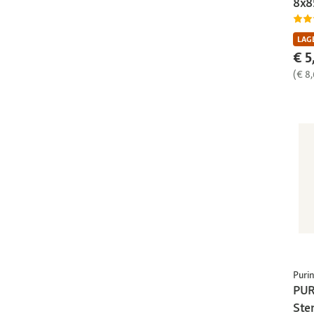
8x8
LAGE
€ 5
(€ 8
Puri
PUR
Ster