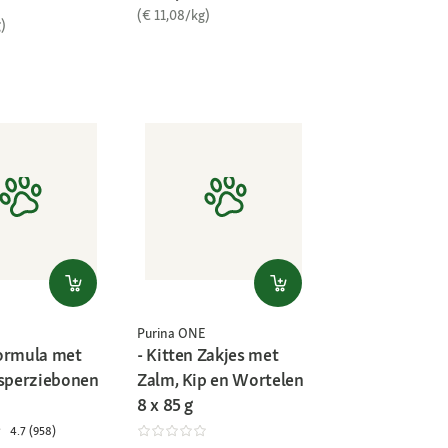
(€ 11,08/kg)
)
Purina ONE
ormula met
- Kitten Zakjes met
 sperziebonen
Zalm, Kip en Wortelen
8 x 85 g
4.7 (958)