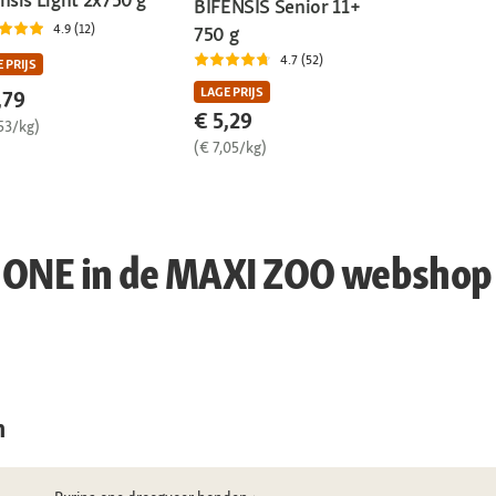
BIFENSIS Senior 11+
4.9 (12)
750 g
4.7 (52)
 PRIJS
LAGE PRIJS
,79
€ 5,29
53/kg)
(€ 7,05/kg)
a ONE in de MAXI ZOO webshop
n