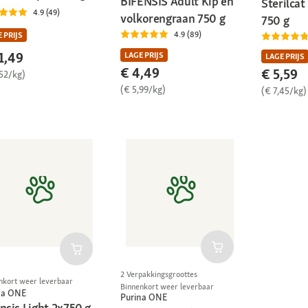
BIFENSIS Adult Kip en
Sterilca
4.9 (49)
volkorengraan 750 g
750 g
4.9 (89)
 PRIJS
1,49
LAGE PRIJS
LAGE PRIJS
€ 4,49
€ 5,59
,52/kg)
(€ 5,99/kg)
(€ 7,45/kg)
2 Verpakkingsgroottes
nkort weer leverbaar
Binnenkort weer leverbaar
na ONE
Purina ONE
nsis Light 2x750 g