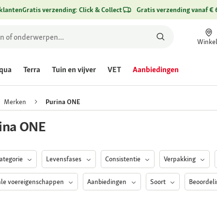
klanten
Gratis verzending: Click & Collect
Gratis verzending vanaf € 
Winke
qua
Terra
Tuin en vijver
VET
Aanbiedingen
Merken
Purina ONE
ina ONE
Categorie
Levensfases
Consistentie
Verpakking
ale voereigenschappen
Aanbiedingen
Soort
Beoordel