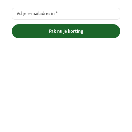
Vul je e-mailadres in
*
Pak nu je korting
Betaalmethoden
Gratis verzending vanaf € 69
Je voordelen