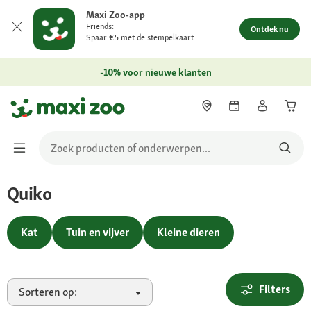
Maxi Zoo-app
Friends:
Ontdek nu
Spaar €5 met de stempelkaart
-10% voor nieuwe klanten
Quiko
Kat
Tuin en vijver
Kleine dieren
Filters
Sorteren op: