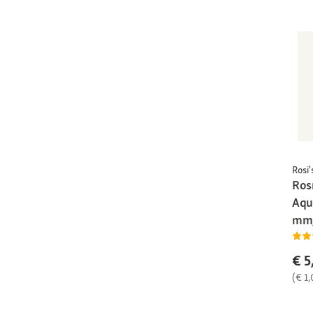
Rosi'
Ros
Aqu
mm,
€ 5
(€ 1,