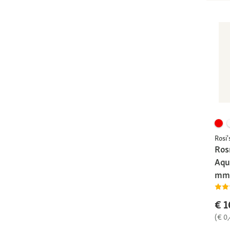
Rosi'
Ros
Aqu
mm 
€ 1
(€ 0