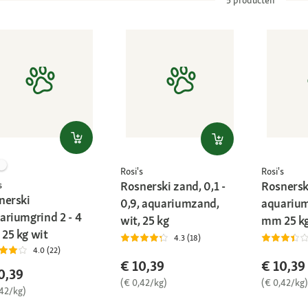
Rosi's
Rosi's
Rosnerski zand, 0,1 -
Rosnersk
s
nerski
0,9, aquariumzand,
aquarium
ariumgrind 2 - 4
wit, 25 kg
mm 25 k
25 kg wit
4.3 (18)
4.0 (22)
€ 10,39
€ 10,39
0,39
(€ 0,42/kg)
(€ 0,42/kg)
,42/kg)