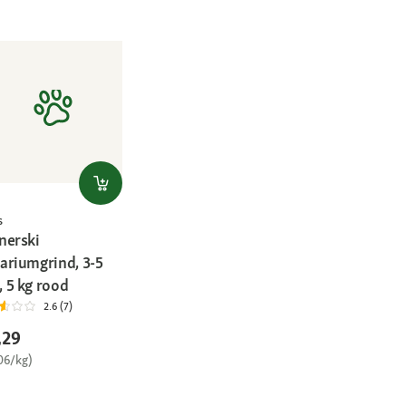
s
nerski
ariumgrind, 3-5
 5 kg rood
2.6 (7)
,29
06/kg)