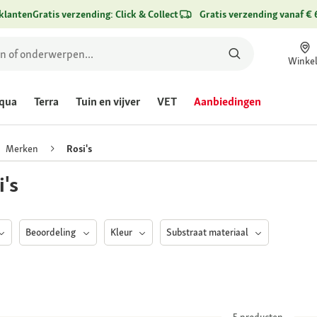
klanten
Gratis verzending: Click & Collect
Gratis verzending vanaf € 
Winke
qua
Terra
Tuin en vijver
VET
Aanbiedingen
Merken
Rosi's
i's
Beoordeling
Kleur
Substraat materiaal
5
producten