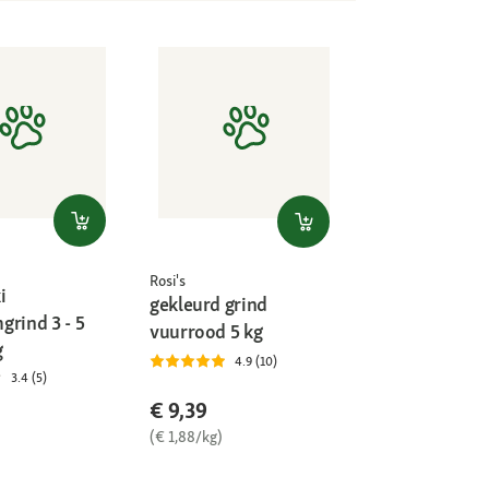
Rosi's
i
gekleurd grind
grind 3 - 5
vuurrood 5 kg
g
4.9 (10)
3.4 (5)
€ 9,39
(€ 1,88/kg)