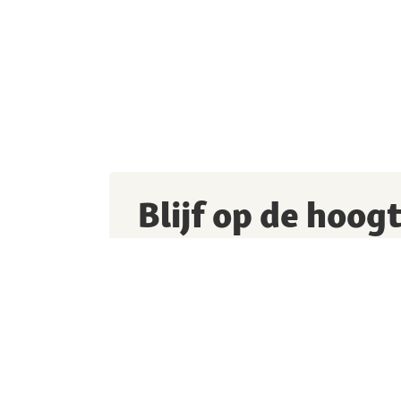
Blijf op de hoog
Schrijf je in voor de Maxi Zoo-newsletter en 
de hoogte van actuele aanbiedingen en acti
Ik ga ermee akkoord dat Maxi Zoo en haar p
persoonsgegevens en informatie gebruiken
geïndividualiseerde nieuwsbrief te sturen 
vastgelegd in een centraal gebruikersprofi