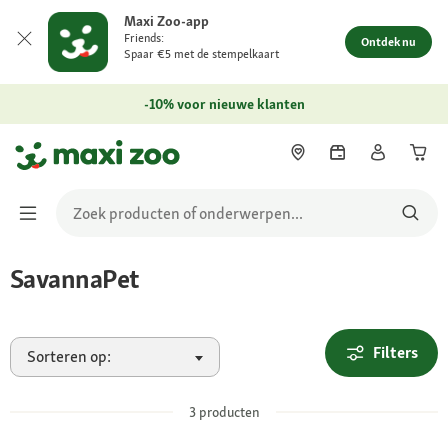
Maxi Zoo-app
Friends:
Ontdek nu
Spaar €5 met de stempelkaart
-10% voor nieuwe klanten
SavannaPet
Filters
Sorteren op:
3
producten