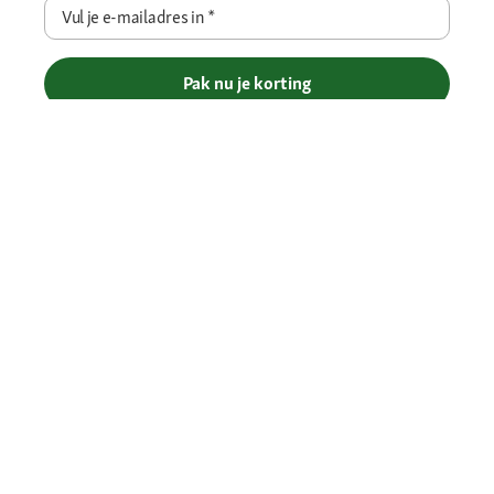
Vul je e-mailadres in
*
Pak nu je korting
Betaalmethoden
Gratis verzending vanaf € 69
Je voordelen