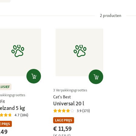
2
producten
LUSIEF
3 Verpakkingsgroottes
pakkingsgroottes
Cat's Best
Fit
Universal 20 l
elzand 5 kg
3.9 (173)
4.7 (186)
LAGE PRIJS
 PRIJS
€ 11,59
,49