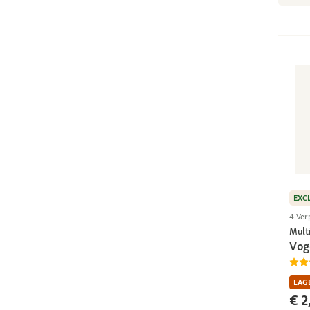
EXC
4 Ver
Multi
Vog
LAGE
€ 2