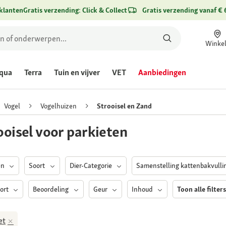
klanten
Gratis verzending: Click & Collect
Gratis verzending vanaf € 
Winke
qua
Terra
Tuin en vijver
VET
Aanbiedingen
Vogel
Vogelhuizen
Strooisel en Zand
ooisel voor parkieten
en
Soort
Dier-Categorie
Samenstelling kattenbakvull
oort
Beoordeling
Geur
Inhoud
Toon alle filter
et