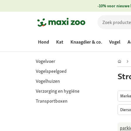
-10% voor nieuwe 
Hond
Kat
Knaagdier & co.
Vogel
A
Vogelvoer
Vogelspeelgoed
Str
Vogelhuizen
Verzorging en hygiëne
Merk
Transportboxen
Diers
parki