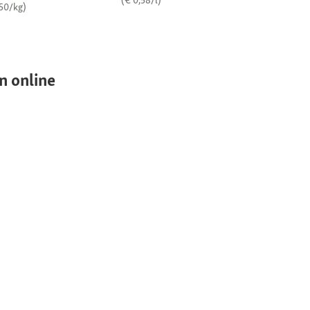
(€ 0,58/l)
,50/kg)
n online