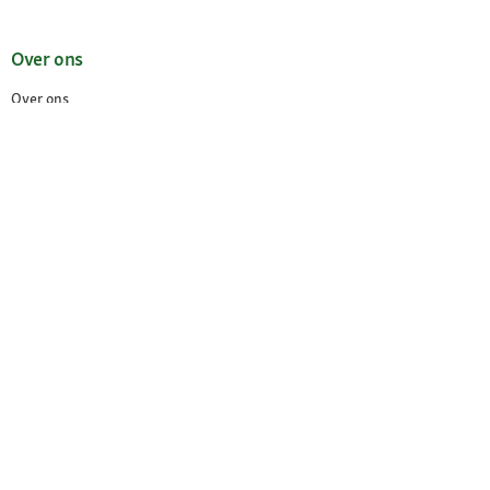
Over ons
Over ons
Jobs
Compliance
Choix de langue / Taalkeuze
Français
Nederlands
© 2026 Fressnapf Tiernahrungs GmbH
Impressum
Algemene voorwaarden
Gegevensbescherming
Annuleringsvoorwaarden
Cookie Instellingen