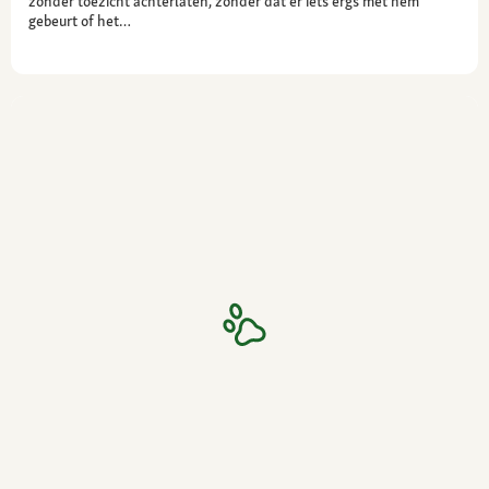
zonder toezicht achterlaten, zonder dat er iets ergs met hem
gebeurt of het…