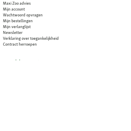
Maxi Zoo advies
Mijn account
Wachtwoord opvragen
Mijn bestellingen
Mijn verlanglijst
Newsletter
Verklaring over toegankelijkheid
Contract herroepen
Voordelen voor jou
Gratis klantenhotline
Veilig betalen (SSL)
Gratis retour binnen 30 dagen
Maxi Zoo - exclusieve merken
VET
Click & Collect
Onze winkels
Vind een winkel