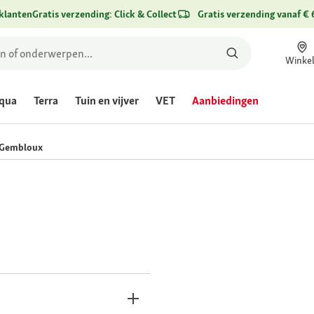
klanten
Gratis verzending: Click & Collect
Gratis verzending vanaf € 
Winke
qua
Terra
Tuin en vijver
VET
Aanbiedingen
 Gembloux