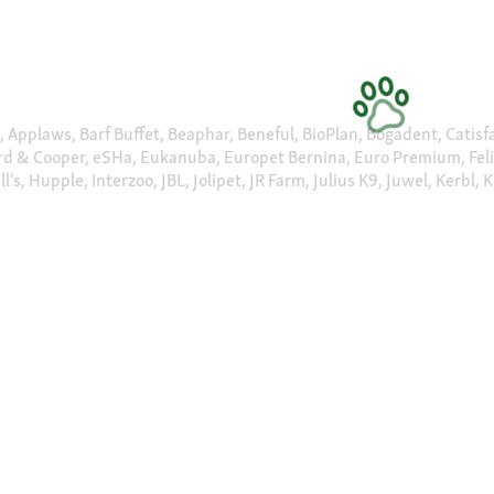
 Applaws, Barf Buffet, Beaphar, Beneful, BioPlan, Bogadent, Catisfact
& Cooper, eSHa, Eukanuba, Europet Bernina, Euro Premium, Feliway, F
s, Hupple, Interzoo, JBL, Jolipet, JR Farm, Julius K9, Juwel, Kerbl, 
 Orijen, Pedigree, Perfect Fit, Pet Balance, Pet Safe, Plenty Gifts, 
a, Simple Solution, Smoofl, Sureflap, Take Care, Trixie, Velda, Vers