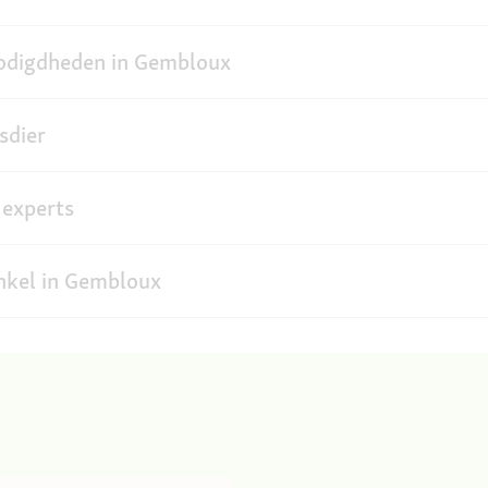
nodigdheden in Gembloux
sdier
 experts
nkel in Gembloux