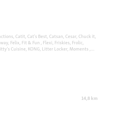
ions, Catit, Cat's Best, Catsan, Cesar, Chuck it,
elix, Fit & Fun , Flexi, Friskies, Frolic,
Kitty's Cuisine, KONG, Litter Locker, Moments ,
Premiere, Pro Plan, Puppia, Purina ONE, Quiko,
ele-Laga, Vitakraft , Viyo, Whiskas, Wolf's Menu
14,8 km