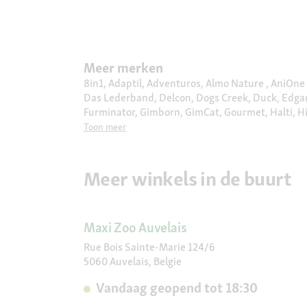
Meer merken
8in1, Adaptil, Adventuros, Almo Nature , AniOne ,
Das Lederband, Delcon, Dogs Creek, Duck, Edgard 
Furminator, Gimborn, GimCat, Gourmet, Halti, Hill'
More, Moser, MultiFit, My Family, Naturally Good,
Toon meer
Real Nature, Royal Canin, Select Gold, Sera, Sheb
Meer winkels in de buurt
Maxi Zoo Auvelais
Rue Bois Sainte-Marie 124/6
5060 Auvelais, Belgie
Vandaag geopend tot 18:30