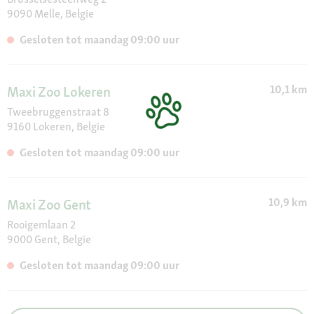
Take Care, Trixie, Velda, Versele-Laga, Vitakraft , Viyo, Whiskas,
9090 Melle, Belgie
Wolf's Menu
Gesloten tot maandag 09:00 uur
10,1 km
Maxi Zoo Lokeren
Tweebruggenstraat 8
9160 Lokeren, Belgie
Gesloten tot maandag 09:00 uur
10,9 km
Maxi Zoo Gent
Rooigemlaan 2
9000 Gent, Belgie
Gesloten tot maandag 09:00 uur