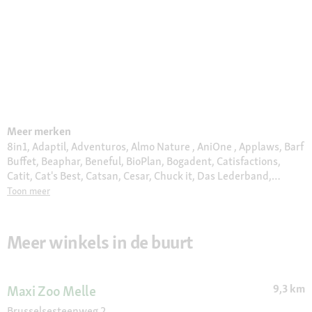
Meer merken
8in1, Adaptil, Adventuros, Almo Nature , AniOne , Applaws, Barf
Buffet, Beaphar, Beneful, BioPlan, Bogadent, Catisfactions,
Catit, Cat's Best, Catsan, Cesar, Chuck it, Das Lederband,
Delcon, Dogs Creek, Duck, Edgard & Cooper, eSHa, Eukanuba,
Toon meer
Europet Bernina, Euro Premium, Feliway, Felix, Fit & Fun , Flexi,
Friskies, Frolic, Furminator, Gimborn, GimCat, Gourmet, Halti,
Hill's, Hupple, Interzoo, JBL, Jolipet, JR Farm, Julius K9, Juwel,
Meer winkels in de buurt
Kerbl, Kitty's Cuisine, KONG, Litter Locker, Moments , More,
Moser, MultiFit, My Family, Naturally Good, Orijen, Pedigree,
Perfect Fit, Pet Balance, Pet Safe, Plenty Gifts, Premiere, Pro
9,3 km
Maxi Zoo Melle
Plan, Puppia, Purina ONE, Quiko, Real Nature, Royal Canin,
Select Gold, Sera, Sheba, Simple Solution, Smoofl, Sureflap,
Brusselsesteenweg 2