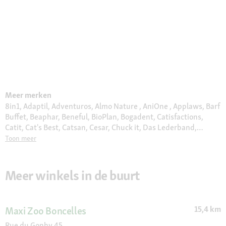
Meer merken
8in1, Adaptil, Adventuros, Almo Nature , AniOne , Applaws, Barf
Buffet, Beaphar, Beneful, BioPlan, Bogadent, Catisfactions,
Catit, Cat's Best, Catsan, Cesar, Chuck it, Das Lederband,
Delcon, Dogs Creek, Duck, Edgard & Cooper, eSHa, Eukanuba,
Toon meer
Europet Bernina, Euro Premium, Feliway, Felix, Fit & Fun , Flexi,
Friskies, Frolic, Furminator, Gimborn, GimCat, Gourmet, Halti,
Hill's, Hupple, Interzoo, JBL, Jolipet, JR Farm, Julius K9, Juwel,
Meer winkels in de buurt
Kerbl, Kitty's Cuisine, KONG, Litter Locker, Moments , More,
Moser, MultiFit, My Family, Naturally Good, Orijen, Pedigree,
Perfect Fit, Pet Balance, Pet Safe, Plenty Gifts, Premiere, Pro
15,4 km
Maxi Zoo Boncelles
Plan, Puppia, Purina ONE, Quiko, Real Nature, Royal Canin,
Select Gold, Sera, Sheba, Simple Solution, Smoofl, Sureflap,
Rue du Gonhy 45