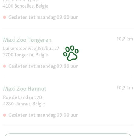
Take Care, Trixie, Velda, Versele-Laga, Vitakraft , Viyo, Whiskas,
4100 Boncelles, Belgie
Wolf's Menu
Gesloten tot maandag 09:00 uur
20,2 km
Maxi Zoo Tongeren
Luikersteenweg 151/bus 27
3700 Tongeren, Belgie
Gesloten tot maandag 09:00 uur
20,2 km
Maxi Zoo Hannut
Rue de Landen 57B
4280 Hannut, Belgie
Gesloten tot maandag 09:00 uur