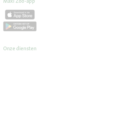
Maxi Zoo-app
Onze diensten
Hulp en FAQ
Maxi Zoo advies
Mijn account
Wachtwoord opvragen
Mijn bestellingen
Mijn verlanglijst
Newsletter
Verklaring over toegankelijkheid
Contract herroepen
Voordelen voor jou