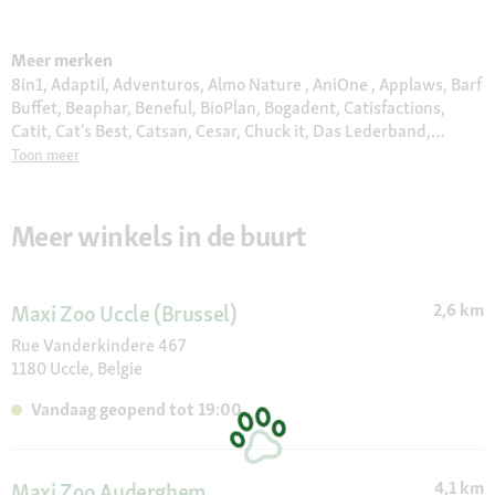
Meer merken
8in1, Adaptil, Adventuros, Almo Nature , AniOne , Applaws, Barf
Buffet, Beaphar, Beneful, BioPlan, Bogadent, Catisfactions,
Catit, Cat's Best, Catsan, Cesar, Chuck it, Das Lederband,
Delcon, Dogs Creek, Duck, Edgard & Cooper, eSHa, Eukanuba,
Toon meer
Europet Bernina, Euro Premium, Feliway, Felix, Fit & Fun , Flexi,
Friskies, Frolic, Furminator, Gimborn, GimCat, Gourmet, Halti,
Hill's, Hupple, Interzoo, JBL, Jolipet, JR Farm, Julius K9, Juwel,
Meer winkels in de buurt
Kerbl, Kitty's Cuisine, KONG, Litter Locker, Moments , More,
Moser, MultiFit, My Family, Naturally Good, Orijen, Pedigree,
Perfect Fit, Pet Balance, Pet Safe, Plenty Gifts, Premiere, Pro
2,6 km
Maxi Zoo Uccle (Brussel)
Plan, Puppia, Purina ONE, Quiko, Real Nature, Royal Canin,
Select Gold, Sera, Sheba, Simple Solution, Smoofl, Sureflap,
Rue Vanderkindere 467
Take Care, Trixie, Velda, Versele-Laga, Vitakraft , Viyo, Whiskas,
1180 Uccle, Belgie
Wolf's Menu
Vandaag geopend tot 19:00
4,1 km
Maxi Zoo Auderghem