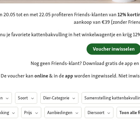
n 20.05 tot en met 22.05 profiteren Friends-klanten van
12% korti
aankoop van €39 (zonder Frien
 nu je favoriete kattenbakvulling in het winkelwagentje en krijg 1
Voucher inwisselen
Nog geen Friends-klant? Download gratis de app en a
De voucher kan
online
& in de
app
worden ingewisseld. Niet inwis
en
Soort
Dier-Categorie
Samenstelling kattenbakvull
kking
Prijs
Aanbiedingen
Diersoort
Toon alle f