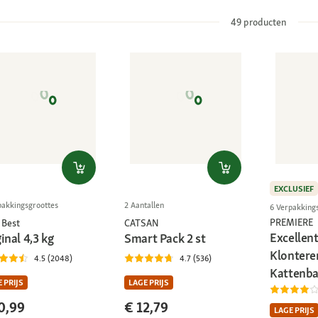
49
producten
EXCLUSIEF
pakkingsgroottes
2 Aantallen
6 Verpakking
PREMIERE
 Best
CATSAN
Excellen
inal 4,3 kg
Smart Pack 2 st
Klontere
4.5 (2048)
4.7 (536)
Kattenba
 PRIJS
LAGE PRIJS
0,99
€ 12,79
LAGE PRIJS