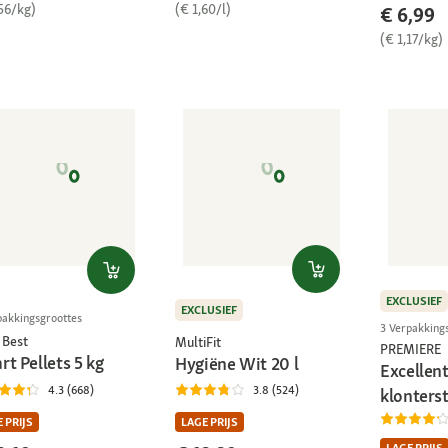
56/kg)
(€ 1,60/l)
€ 6,99
(€ 1,17/kg)
EXCLUSIEF
EXCLUSIEF
pakkingsgroottes
3 Verpakking
 Best
MultiFit
PREMIERE
t Pellets 5 kg
Hygiëne Wit 20 l
Excellent
4.3 (668)
3.8 (524)
klonterst
 PRIJS
LAGE PRIJS
LAGE PRIJS