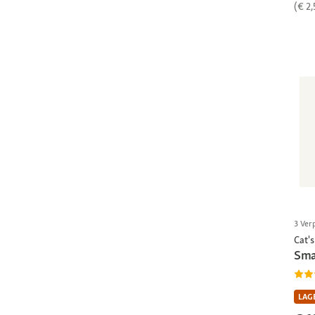
(€ 2,
3 Ver
Cat's
Smar
LAGE