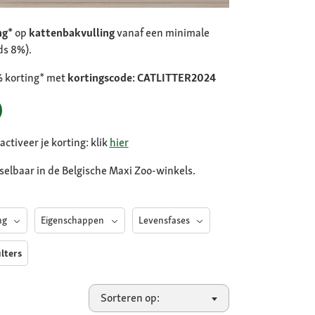
ng*
op
kattenbakvulling
vanaf een minimale
ds 8%).
2% korting* met
kortingscode: CATLITTER2024
ctiveer je korting: klik
hier
selbaar in de Belgische Maxi Zoo-winkels.
ing
Eigenschappen
Levensfases
ilters
Sorteren op: