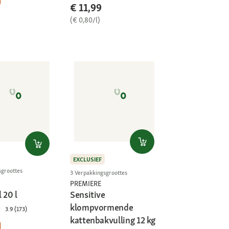
€ 11,99
(€ 0,80/l)
EXCLUSIEF
sgroottes
3 Verpakkingsgroottes
PREMIERE
Sensitive
 20 l
klompvormende
3.9 (173)
kattenbakvulling 12 kg