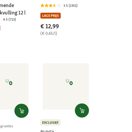
rmende
3.5 (1351)
vulling 12 l
LAGE PRIJS
4.5 (713)
€ 12,99
(€ 0,65/l)
EXCLUSIEF
sgroottes
MultiFit