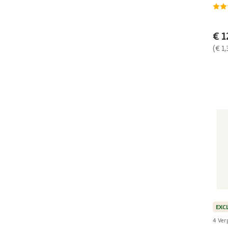
€ 1
(€ 1,
EXC
4 Ver