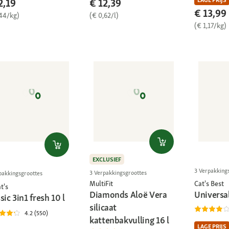
2,19
€ 12,39
€ 13,99
,44/kg)
(€ 0,62/l)
(€ 1,17/kg)
EXCLUSIEF
3 Verpakking
3 Verpakkingsgroottes
pakkingsgroottes
MultiFit
Cat's Best
t's
Diamonds Aloë Vera
Universal
sic 3in1 fresh 10 l
silicaat
4.2 (550)
kattenbakvulling 16 l
LAGE PRIJS