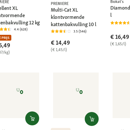
Biokat's
MIERE
PREMIERE
Diamond 
ellent XL
Multi-Cat XL
l
ntvormende
klontvormende
tenbakvulling 12 kg
kattenbakvulling 10 l
4.4 (628)
3.5 (546)
€ 16,49
 PRIJS
€ 14,49
(€ 1,65/l)
6,49
(€ 1,45/l)
37/kg)