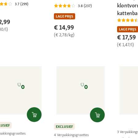
3.7 (299)
klontvo
3.8 (237)
kattenbak
LAGE PRIJS
2,99
€ 14,99
30/l)
LAGE PRIJS
(€ 2,78/kg)
€ 17,59
(€ 1,47/l)
LUSIEF
EXCLUSIEF
3 Verpakking
pakkingsgroottes
4 Verpakkingsgroottes