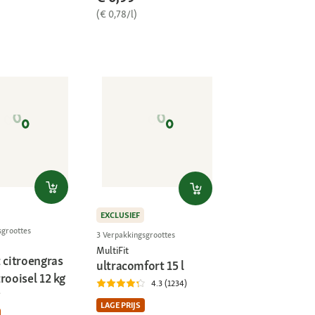
(€ 0,78/l)
EXCLUSIEF
sgroottes
3 Verpakkingsgroottes
MultiFit
 citroengras
ultracomfort 15 l
rooisel 12 kg
4.3 (1234)
LAGE PRIJS