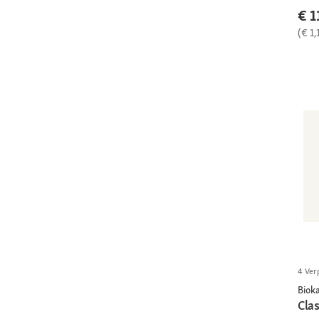
€ 1
(€ 1,
4 Ver
Bioka
Clas