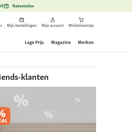
69
Nabestellen
ls
Mijn bestellingen
Mijn account
Winkelmandje
Lage Prijs
Magazine
Merken
riends-klanten