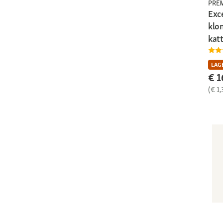
PRE
Exc
klo
kat
LAGE
€ 1
(€ 1,