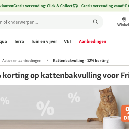
klanten
Gratis verzending: Click & Collect
Gratis verzending vanaf € 
Winke
qua
Terra
Tuin en vijver
VET
Aanbiedingen
Acties en aanbiedingen
Kattenbakvulling - 12% korting
 korting op kattenbakvulling voor F