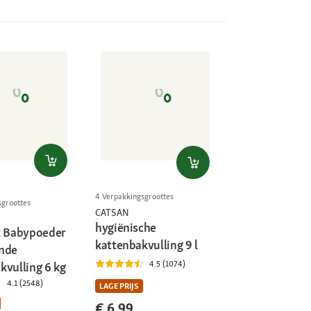
4 Verpakkingsgroottes
sgroottes
CATSAN
hygiënische
t Babypoeder
kattenbakvulling 9 l
nde
4.5 (1074)
kvulling 6 kg
4.1 (2548)
LAGE PRIJS
€ 6,99