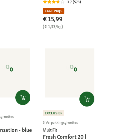
3.7 (573)
LAGE PRIJS
€ 15,99
(€ 1,33/kg)
EXCLUSIEF
sgroottes
3 Verpakkingsgroottes
nsation - blue
MultiFit
Fresh Comfort 20 l