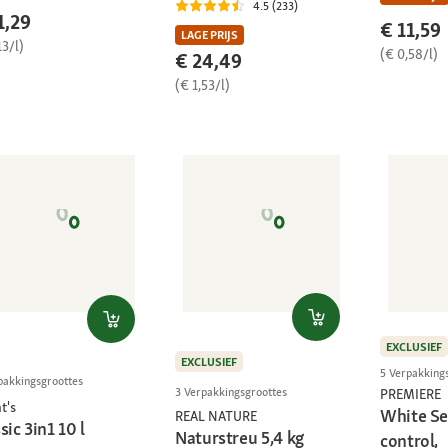
4.5 (233)
1,29
€ 11,59
LAGE PRIJS
13/l)
(€ 0,58/l)
€ 24,49
(€ 1,53/l)
EXCLUSIEF
EXCLUSIEF
5 Verpakking
pakkingsgroottes
3 Verpakkingsgroottes
PREMIERE
t's
White Se
REAL NATURE
sic 3in1 10 l
Naturstreu 5,4 kg
control,