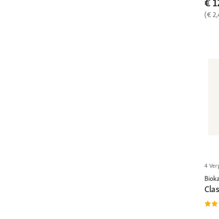
€ 1
(€ 2
4 Ver
Bioka
Clas