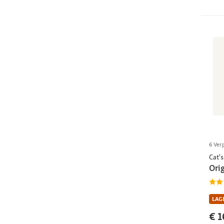
6 Ver
Cat's
Orig
LAGE
€ 1