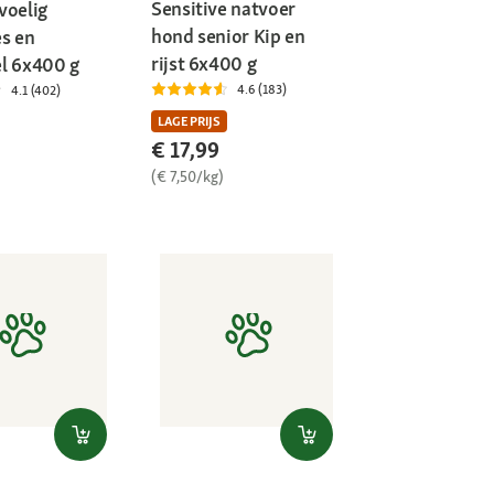
Sensitive natvoer
voelig
hond senior Kip en
s en
rijst 6x400 g
l 6x400 g
4.6 (183)
4.1 (402)
LAGE PRIJS
€ 17,99
)
(€ 7,50/kg)