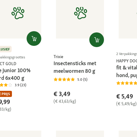
LUSIEF
2 Verpakking
Trixie
pakkingsgroottes
HAPPY DO
Insectensticks met
ECT GOLD
fit & vit
e Junior 100%
meelwormen 80 g
hond, pu
rd 6x400 g
5.0 (5)
3.9 (23)
€ 3,49
 PRIJS
€ 5,49
9,99
(€ 43,63/kg)
(€ 5,49/kg)
,33/kg)