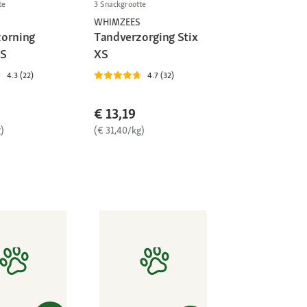
te
3 Snackgrootte
WHIMZEES
orning
Tandverzorging Stix
 S
XS
4.3 (22)
4.7 (32)
€ 13,19
)
(€ 31,40/kg)