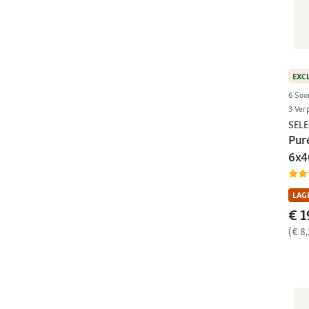
EXC
6 Soo
3 Ver
SEL
Pur
6x4
LAGE
€ 1
(€ 8