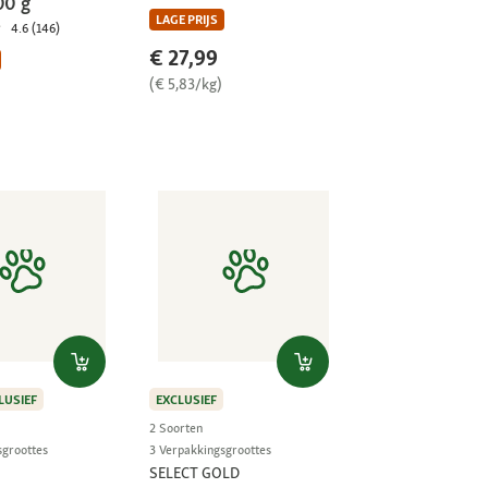
00 g
LAGE PRIJS
4.6 (146)
€ 27,99
(€ 5,83/kg)
EXCLUSIEF
LUSIEF
2 Soorten
3 Verpakkingsgroottes
sgroottes
SELECT GOLD