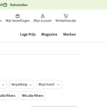
69
Nabestellen
ls
Mijn bestellingen
Mijn account
Winkelmandje
Lage Prijs
Magazine
Merken
e
Verpakking
Maat hond:
alle filters
Wis alle filters