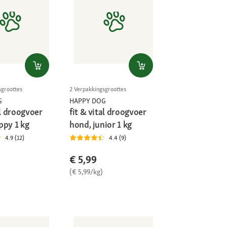
sgroottes
2 Verpakkingsgroottes
G
HAPPY DOG
al droogvoer
fit & vital droogvoer
ppy 1 kg
hond, junior 1 kg
4.9 (12)
4.4 (9)
€ 5,99
(€ 5,99/kg)