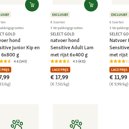
LUSIEF
EXCLUSIEF
EXCLUSIEF
rten
8 Soorten
6 Soorten
pakkingsgroottes
3 Verpakkingsgroottes
3 Verpakking
ECT GOLD
SELECT GOLD
SELECT GO
voer hond
natvoer hond
Natvoer
itive Junior Kip en
Sensitive Adult Lam
Sensitiv
t 6x800 g
met rijst 6x400 g
met rijst
4.6 (143)
4.5 (431)
 PRIJS
LAGE PRIJS
LAGE PRIJS
7,99
€ 17,99
€ 11,99
,83/kg)
(€ 7,50/kg)
(€ 9,99/kg)