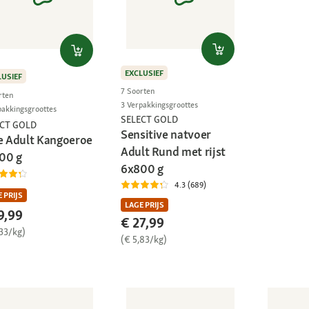
EXCLUSIEF
LUSIEF
7 Soorten
rten
3 Verpakkingsgroottes
pakkingsgroottes
SELECT GOLD
ECT GOLD
Sensitive natvoer
e Adult Kangoeroe
Adult Rund met rijst
00 g
6x800 g
4.3 (689)
 PRIJS
LAGE PRIJS
9,99
€ 27,99
,33/kg)
(€ 5,83/kg)