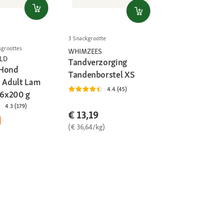
3 Snackgrootte
sgroottes
WHIMZEES
LD
Tandverzorging
 Hond
Tandenborstel XS
e Adult Lam
4.4 (45)
 6x200 g
4.3 (179)
€ 13,19
(€ 36,64/kg)