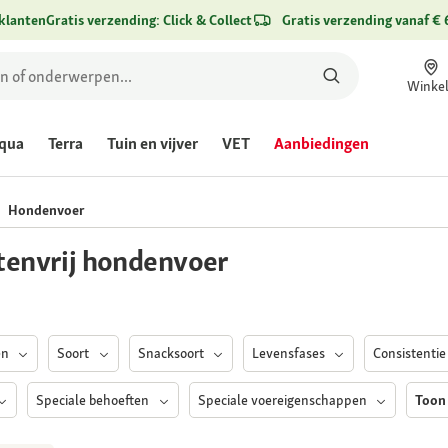
klanten
Gratis verzending: Click & Collect
Gratis verzending vanaf € 
Winke
qua
Terra
Tuin en vijver
VET
Aanbiedingen
Hondenvoer
In de winkel
tenvrij hondenvoer
en
Soort
Snacksoort
Levensfases
Consistenti
Speciale behoeften
Speciale voereigenschappen
Toon 