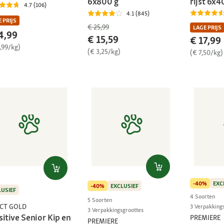
rijst 6x4
6x800 g
4.7 (106)
4.1 (845)
 PRIJS
€ 25,99
LAGE PRIJS
4,99
€ 15,59
€ 17,99
,99/kg)
(€ 3,25/kg)
(€ 7,50/kg)
-40%
EXC
-40%
EXCLUSIEF
LUSIEF
4 Soorten
5 Soorten
ECT GOLD
3 Verpakking
3 Verpakkingsgroottes
itive Senior Kip en
PREMIERE
PREMIERE