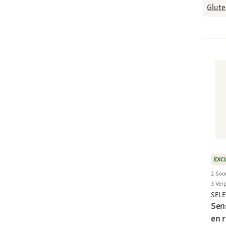
Glute
EXC
2 Soo
3 Ver
SEL
Sen
en r