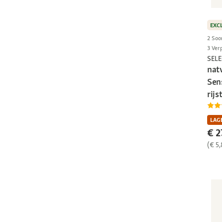
EXC
2 Soo
3 Ver
SEL
nat
Sens
rijs
LAGE
€ 2
(€ 5