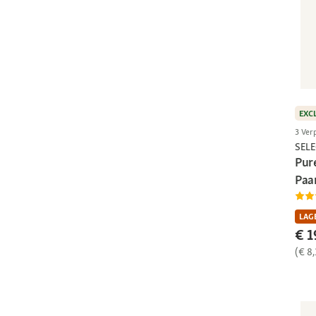
EXC
3 Ver
SEL
Pur
Paa
LAGE
€ 1
(€ 8