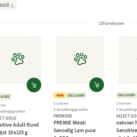
nvrij
119
producten
EXCLUSIEF
-40%
EXCLUSIEF
LUSIEF
2 Soorten
5 Soorten
rten
3 Verpakking
3 Verpakkingsgroottes
pakkingsgroottes
SELECT GO
PREMIERE
ECT GOLD
natvoer 
PREMIE Meati
sitive Adult Rund
Sensitive
Gevoelig Lam puur
ijst 10x125 g