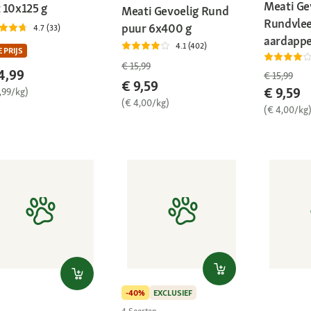
Meati Ge
t 10x125 g
Meati Gevoelig Rund
Rundvlee
puur 6x400 g
4.7 (33)
aardappe
4.1 (402)
 PRIJS
€ 15,99
4,99
€ 15,99
€ 9,59
€ 9,59
,99/kg)
(€ 4,00/kg)
(€ 4,00/kg
-40%
EXCLUSIEF
4 Soorten