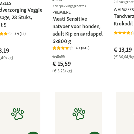
2 Snackgroot
MZEES
3 Verpakkingsgroottes
dverzorging Veggie
WHIMZEES
PREMIERE
Tandverz
sage, 28 Stuks,
Meati Sensitive
Krokodil
t S
natvoer voor honden,
adult Kip en aardappel
3.9 (14)
6x800 g
4.1 (845)
€ 13,19
3,19
€ 25,99
(€ 36,64/kg
1,40/kg)
€ 15,59
(€ 3,25/kg)