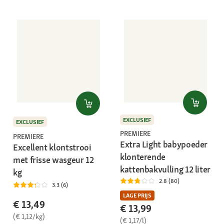
EXCLUSIEF
EXCLUSIEF
PREMIERE
PREMIERE
Extra Light babypoeder
Excellent klontstrooi
klonterende
met frisse wasgeur 12
kattenbakvulling 12 liter
kg
2.8 (80)
3.3 (6)
LAGE PRIJS
€ 13,49
€ 13,99
(€ 1,12/kg)
(€ 1,17/l)