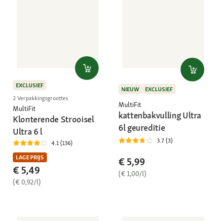
EXCLUSIEF
NIEUW
EXCLUSIEF
2 Verpakkingsgroottes
MultiFit
MultiFit
kattenbakvulling Ultra
Klonterende Strooisel
6l geureditie
Ultra 6 l
3.7 (3)
4.1 (136)
LAGE PRIJS
€ 5,99
€ 5,49
(€ 1,00/l)
(€ 0,92/l)