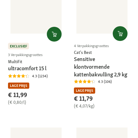
4 Verpakkingsgroottes
EXCLUSIEF
Cat's Best
3 Verpakkingsgroottes
Sensitive
MultiFit
klontvormende
ultracomfort 15 l
kattenbakvulling 2,9 kg
4.3 (1234)
4.3 (106)
LAGE PRIJS
LAGE PRIJS
€ 11,99
€ 11,79
(€ 0,80/l)
(€ 4,07/kg)