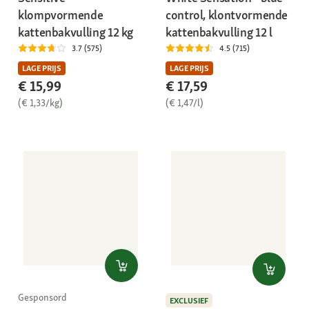
klompvormende
control, klontvormende
kattenbakvulling 12 kg
kattenbakvulling 12 l
3.7 (575)
4.5 (715)
LAGE PRIJS
LAGE PRIJS
€ 15,99
€ 17,59
(€ 1,33/kg)
(€ 1,47/l)
Gesponsord
EXCLUSIEF