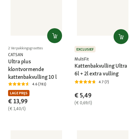
2 Verpakkingsgroottes
EXCLUSIEF
CATSAN
MultiFit
Ultra plus
Kattenbakvulling Ultra
klontvormende
6l + 2l extra vulling
kattenbakvulling 10 l
4.7 (7)
4.6 (781)
LAGE PRIJS
€ 5,49
€ 13,99
(€ 0,69/l)
(€ 1,40/l)