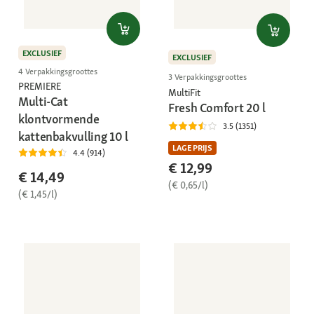
EXCLUSIEF
EXCLUSIEF
4 Verpakkingsgroottes
3 Verpakkingsgroottes
PREMIERE
MultiFit
Multi-Cat
Fresh Comfort 20 l
klontvormende
3.5 (1351)
kattenbakvulling 10 l
LAGE PRIJS
4.4 (914)
€ 12,99
€ 14,49
(€ 0,65/l)
(€ 1,45/l)