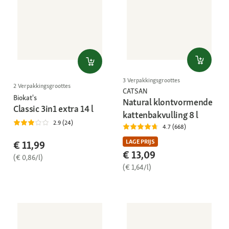
3 Verpakkingsgroottes
2 Verpakkingsgroottes
CATSAN
Biokat's
Natural klontvormende
Classic 3in1 extra 14 l
kattenbakvulling 8 l
2.9 (24)
4.7 (668)
LAGE PRIJS
€ 11,99
€ 13,09
(€ 0,86/l)
(€ 1,64/l)