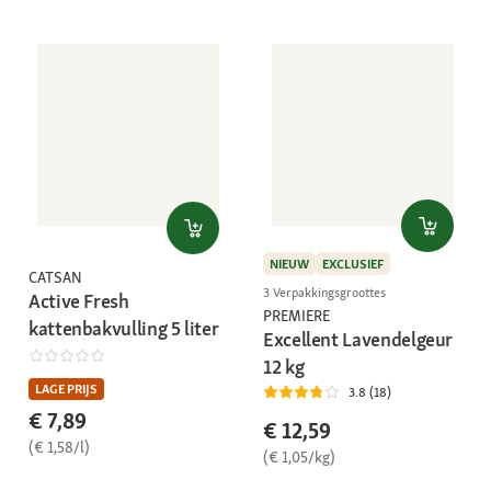
NIEUW
EXCLUSIEF
CATSAN
3 Verpakkingsgroottes
Active Fresh
PREMIERE
kattenbakvulling 5 liter
Excellent Lavendelgeur
12 kg
LAGE PRIJS
3.8 (18)
€ 7,89
€ 12,59
(€ 1,58/l)
(€ 1,05/kg)