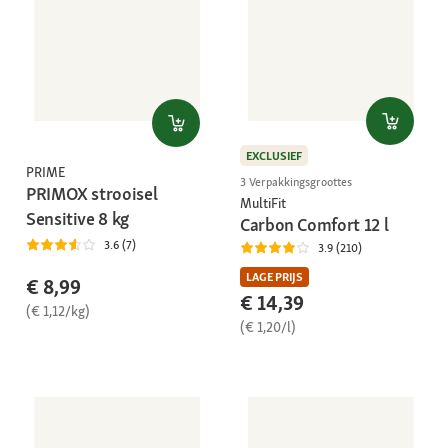
EXCLUSIEF
PRIME
3 Verpakkingsgroottes
PRIMOX strooisel
MultiFit
Sensitive 8 kg
Carbon Comfort 12 l
3.6 (7)
3.9 (210)
LAGE PRIJS
€ 8,99
€ 14,39
(€ 1,12/kg)
(€ 1,20/l)