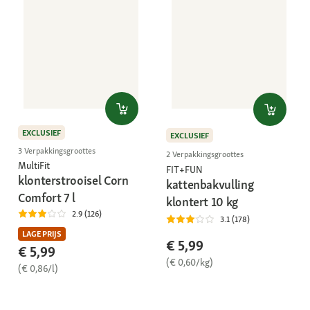
EXCLUSIEF
EXCLUSIEF
3 Verpakkingsgroottes
2 Verpakkingsgroottes
MultiFit
FIT+FUN
klonterstrooisel Corn
kattenbakvulling
Comfort 7 l
klontert 10 kg
2.9 (126)
3.1 (178)
LAGE PRIJS
€ 5,99
€ 5,99
(€ 0,60/kg)
(€ 0,86/l)