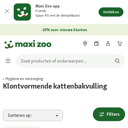
Maxi Zoo-app
Friends:
Ontdek nu
Spaar €5 met de stempelkaart
-10% voor nieuwe klanten
Hygiëne en verzorging
Bestel nu
Klontvormende kattenbakvulling
Filters
Sorteren op: