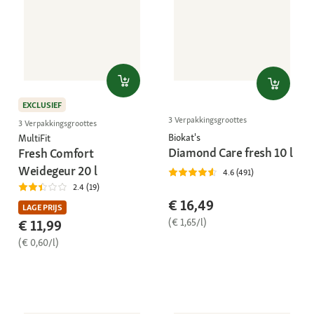
EXCLUSIEF
3 Verpakkingsgroottes
3 Verpakkingsgroottes
Biokat's
MultiFit
Diamond Care fresh 10 l
Fresh Comfort
Weidegeur 20 l
4.6 (491)
2.4 (19)
€ 16,49
LAGE PRIJS
(€ 1,65/l)
€ 11,99
(€ 0,60/l)