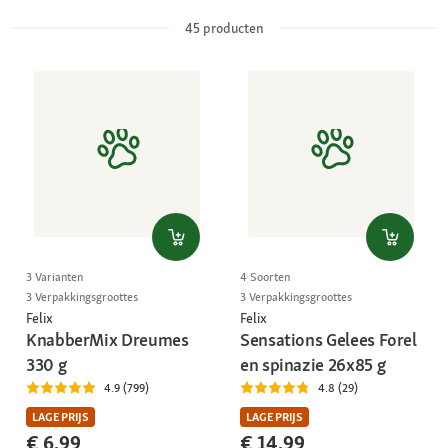
45
producten
3 Varianten
4 Soorten
3 Verpakkingsgroottes
3 Verpakkingsgroottes
Felix
Felix
KnabberMix Dreumes
Sensations Gelees Forel
330 g
en spinazie 26x85 g
4.9 (799)
4.8 (29)
LAGE PRIJS
LAGE PRIJS
€ 6,99
€ 14,99