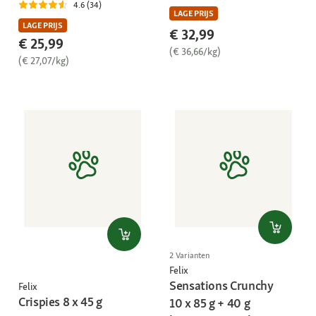
4.6 (34)
LAGE PRIJS
LAGE PRIJS
€ 32,99
€ 25,99
(€ 36,66/kg)
(€ 27,07/kg)
2 Varianten
Felix
Sensations Crunchy
Felix
Crispies 8 x 45 g
10 x 85 g + 40 g