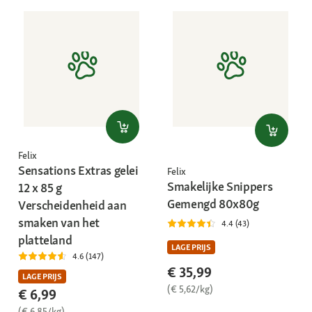
Felix
Sensations Extras gelei
Felix
Smakelijke Snippers
12 x 85 g
Gemengd 80x80g
Verscheidenheid aan
smaken van het
4.4 (43)
platteland
LAGE PRIJS
4.6 (147)
€ 35,99
LAGE PRIJS
(€ 5,62/kg)
€ 6,99
(€ 6,85/kg)