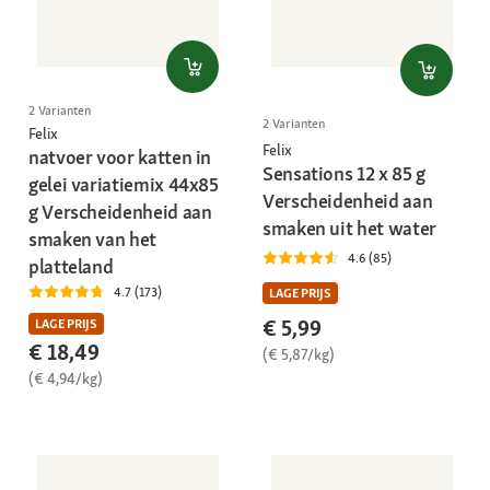
2 Varianten
2 Varianten
Felix
Felix
natvoer voor katten in
Sensations 12 x 85 g
gelei variatiemix 44x85
Verscheidenheid aan
g Verscheidenheid aan
smaken uit het water
smaken van het
4.6 (85)
platteland
4.7 (173)
LAGE PRIJS
€ 5,99
LAGE PRIJS
€ 18,49
(€ 5,87/kg)
(€ 4,94/kg)