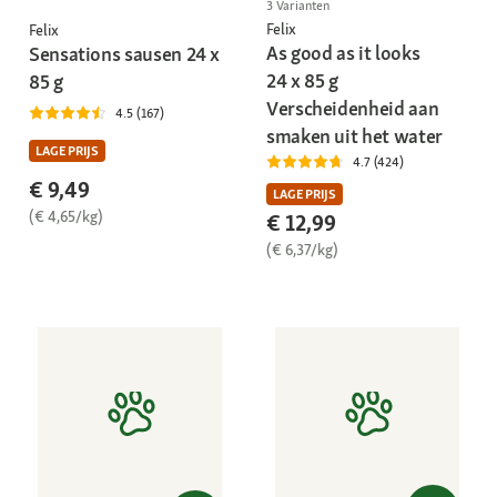
3 Varianten
Felix
Felix
As good as it looks
Sensations sausen 24 x
24 x 85 g
85 g
Verscheidenheid aan
4.5 (167)
smaken uit het water
LAGE PRIJS
4.7 (424)
€ 9,49
LAGE PRIJS
(€ 4,65/kg)
€ 12,99
(€ 6,37/kg)