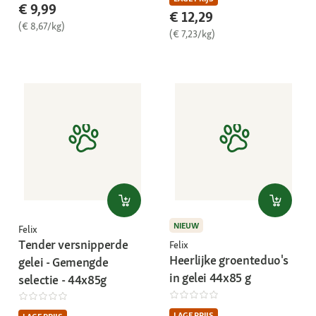
€ 9,99
€ 12,29
(€ 8,67/kg)
(€ 7,23/kg)
NIEUW
Felix
Tender versnipperde
Felix
Heerlijke groenteduo's
gelei - Gemengde
in gelei 44x85 g
selectie - 44x85g
LAGE PRIJS