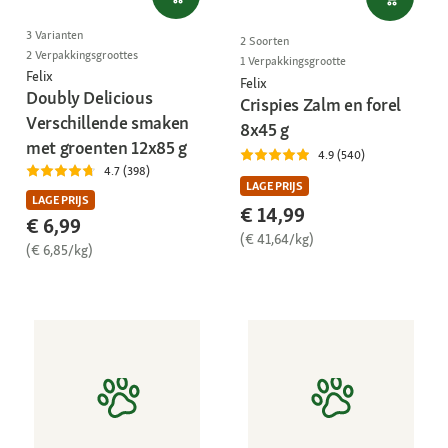
3 Varianten
2 Soorten
2 Verpakkingsgroottes
1 Verpakkingsgrootte
Felix
Felix
Doubly Delicious
Crispies Zalm en forel
Verschillende smaken
8x45 g
met groenten 12x85 g
4.9 (540)
4.7 (398)
LAGE PRIJS
LAGE PRIJS
€ 14,99
€ 6,99
(€ 41,64/kg)
(€ 6,85/kg)