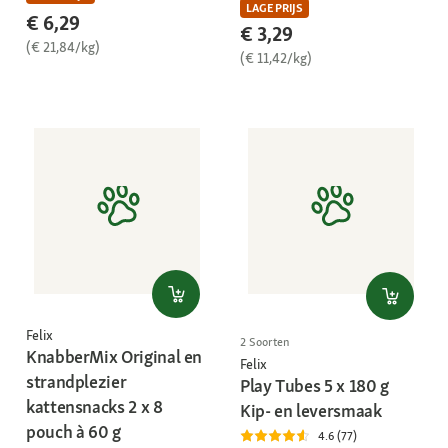
LAGE PRIJS
€ 6,29
€ 3,29
(€ 21,84/kg)
(€ 11,42/kg)
Felix
2 Soorten
KnabberMix Original en
Felix
strandplezier
Play Tubes 5 x 180 g
kattensnacks 2 x 8
Kip- en leversmaak
pouch à 60 g
4.6 (77)