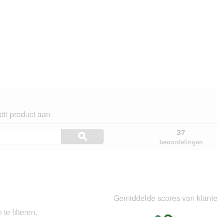
dit product aan
Onderwerpen
37
ϙ
en
Zoeken
beoordelingen
beoordelingen
en.
zoeken
Gemiddelde scores van klant
te filteren.