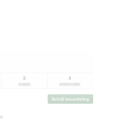
2
4
vragen
antwoorden
Schrijf beoordeling
.
Met
deze
actie
en
opent
u
Algemeen,