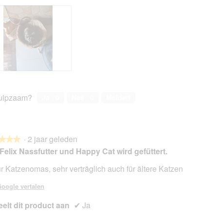
ulpzaam?
Ja ·
0
Nee ·
0
Melden
·
2 jaar geleden
★★★
★★★
Felix Nassfutter und Happy Cat wird gefüttert.
ür Katzenomas, sehr verträglich auch für ältere Katzen
en.
oogle vertalen
elt dit product aan
✔
Ja