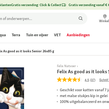
klanten
Gratis verzending: Click & Collect
Gratis verzending vanaf € 
Winke
qua
Terra
Tuin en vijver
VET
Aanbiedingen
ix As good as it looks Senior 26x85 g
Felix Natvoer
Felix As good as it looks
4.5
(37)
Schrijf
Geschikt voor katten vanaf 7 j
met malse stukjes kip in gelei
100% uitgebalanceerd en on