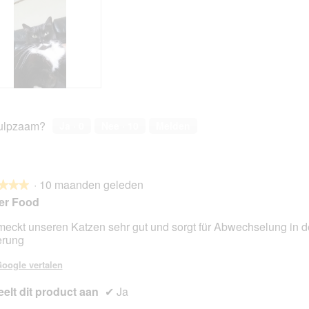
ulpzaam?
Ja ·
0
Nee ·
10
Melden
·
10 maanden geleden
★★★
★★★
er Food
eckt unseren Katzen sehr gut und sorgt für Abwechselung in d
erung
en.
oogle vertalen
elt dit product aan
✔
Ja