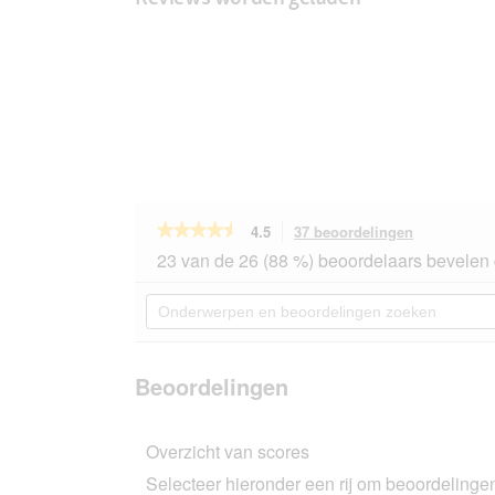
★★★★★
★★★★★
4.5
37 beoordelingen
Met
deze
4.5
23 van de 26 (88 %) beoordelaars bevelen 
van
actie
de
navigeert
Onderwerpen
5
u
en
sterren.
naar
beoordelingen
Beoordelingen
beoordeling
zoeken
lezen
van
Beoordelingen
Felix
As
good
Overzicht van scores
as
it
Selecteer hieronder een rij om beoordelingen 
looks