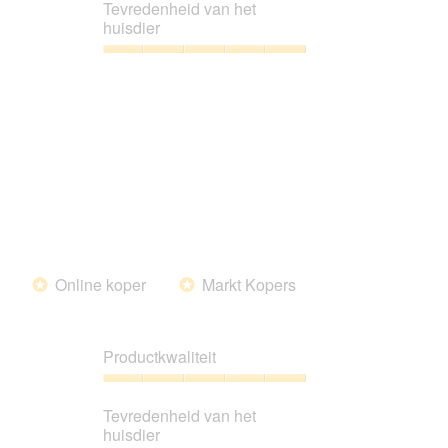
kwaliteitsverhouding,
Tevredenheid van het
5
huisdier
van
5
Tevredenheid
van
het
huisdier,
5
van
5
Online koper
Markt Kopers
*
*
Productkwaliteit
Productkwaliteit,
5
Tevredenheid van het
van
huisdier