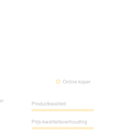
Online koper
*
er
Productkwaliteit
Productkwaliteit,
5
Prijs-kwaliteitsverhouding
van
5
Prijs-