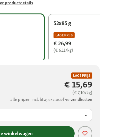
er productdetails
52x85 g
LAGE PRIJS
€ 26,99
(€ 6,11/kg)
LAGE PRIJS
€ 15,69
(€ 7,10/kg)
alle prijzen incl. btw, exclusief
verzendkosten
de winkelwagen