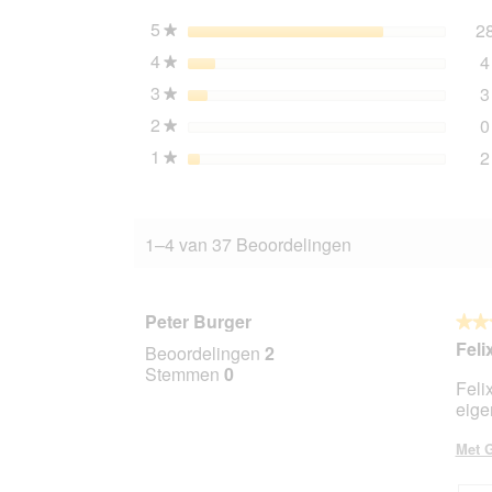
Senior
26x85
5
sterren
2
★
g
4
sterren
4
★
3
sterren
3
★
2
sterren
0
★
1
sterren
2
★
1–4 van 37 Beoordelingen
Peter Burger
★★
★★
5
Feli
Beoordelingen
2
van
Stemmen
0
Feli
5
eig
sterr
Met G