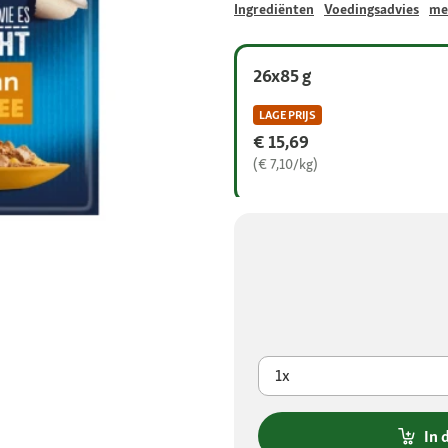
Ingrediënten
Voedingsadvies
me
26x85 g
LAGE PRIJS
€ 15,69
(€ 7,10/kg)
1x
In 