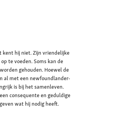
ol op kinderen,
instinct,
aan liefde
n, zelden
ent hij niet. Zijn vriendelijke
 op te voeden. Soms kan de
t worden gehouden. Hoewel de
eboogdysplasie,
om al met een newfoundlander-
, aanleg voor
grijk is bij het samenleven.
emen
n een consequente en geduldige
geven wat hij nodig heeft.