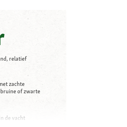
r
d, relatief
 met zachte
 bruine of zwarte
in de vacht