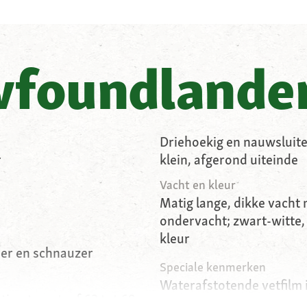
foundlande
Driehoekig en nauwsluiten
r
klein, afgerond uiteinde
Vacht en kleur
Matig lange, dikke vacht
ondervacht; zwart-witte,
kleur
her en schnauzer
Speciale kenmerken
Waterafstotende vetfilm 
timeter – teef 63 tot 69