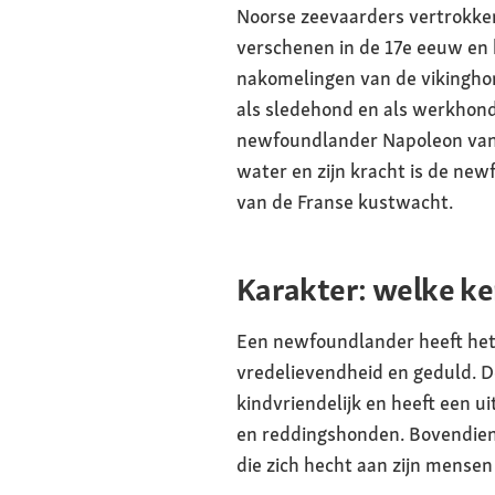
Noorse zeevaarders vertrokke
verschenen in de 17e eeuw en 
nakomelingen van de vikinghon
als sledehond en als werkhond 
newfoundlander Napoleon van d
water en zijn kracht is de new
van de Franse kustwacht.
Karakter: welke k
Een newfoundlander heeft het 
vredelievendheid en geduld. De
kindvriendelijk en heeft een u
en reddingshonden. Bovendien i
die zich hecht aan zijn mensen e