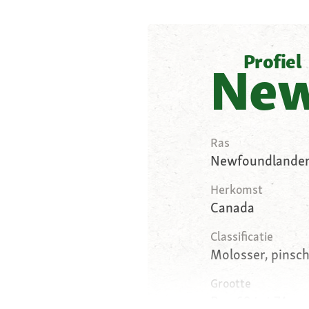
Profiel
New
Ras
Newfoundlande
Herkomst
Canada
Classificatie
Molosser, pinsc
Grootte
Reu 69 tot 74 cen