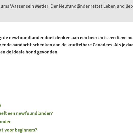
 ums Wasser sein Metier: Der Neufundländer rettet Leben und lieb
ig: de newfoundlander doet denken aan een beer en is een lieve m
doende aandacht schenken aan de knuffelbare Canadees. Als je da
ien de ideale hond gevonden.
n
eeft een newfoundlander?
ander
kt voor beginners?