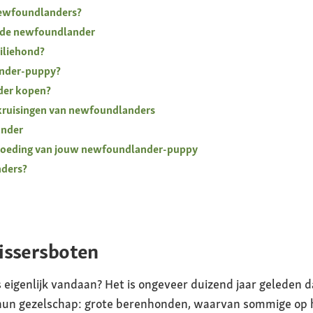
ewfoundlanders?
 de newfoundlander
iliehond?
ander-puppy?
der kopen?
kruisingen van newfoundlanders
ander
e voeding van jouw newfoundlander-puppy
ders?
issersboten
genlijk vandaan? Het is ongeveer duizend jaar geleden da
un gezelschap: grote berenhonden, waarvan sommige op h