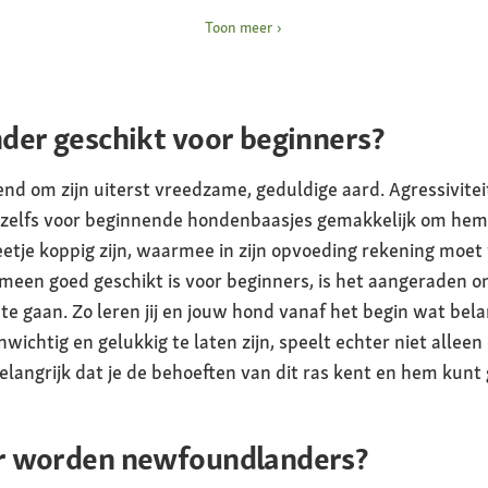
Karakter
Toon meer
Intelligent, goedaardig, d
beschermend en reddings
ogram – teef 45 tot 55
aanhankelijk en behoefte 
der geschikt voor beginners?
Verzorging
Vaak kammen en borstele
 om zijn uiterst vreedzame, geduldige aard. Agressiviteit k
erachtig, massief lichaam
wassen
t zelfs voor beginnende hondenbaasjes gemakkelijk om hem
e lange staart
Gezondheid
etje koppig zijn, waarmee in zijn opvoeding rekening moe
Aanleg voor heup- en ell
een goed geschikt is voor beginners, is het aangeraden 
 donkerbruin
gevoeligheid voor warmte
 gaan. Zo leren jij en jouw hond vanaf het begin wat belan
botkanker en hartprobl
chtig en gelukkig te laten zijn, speelt echter niet allee
elangrijk dat je de behoeften van dit ras kent en hem kunt 
r worden newfoundlanders?