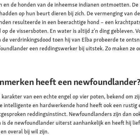
n en de honden van de inheemse indianen ontmoetten. De 
hadden op hun beurt dieren bij zich. De vermenging van 
den resulteerde in een beerachtige hond – een krachtpat
op de vissersboten. En water is altijd z’n ding gebleven. 
e verdrinkingsdood toen hij van Elba probeerde te ontsnap
foundlander een reddingswerker bij uitstek. Zo maken ze on
enmerken heeft een newfoundlander
karakter van een echte engel op vier poten, bekend om zij
 intelligente en hardwerkende hond heeft ook een rustig e
itgesproken reddingsinstinct. Newfoundlanders zijn dan oo
s de newfoundlander uiterst aanhankelijk en heeft hij liefd
n overal bij wil zijn.