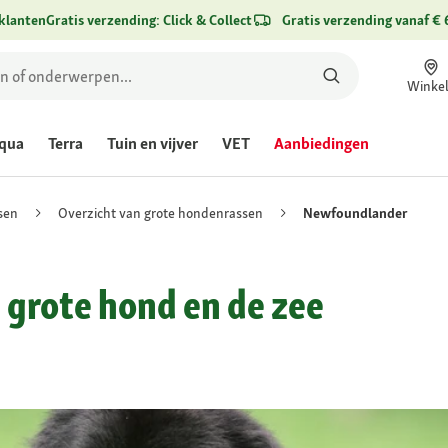
klanten
Gratis verzending: Click & Collect
Gratis verzending vanaf € 
Winke
qua
Terra
Tuin en vijver
VET
Aanbiedingen
sen
Overzicht van grote hondenrassen
Newfoundlander
grote hond en de zee