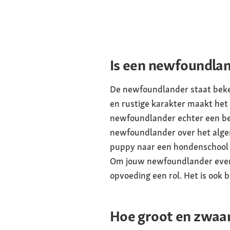
centimeter
Gewicht
Reu 60 tot 70 kil
kilogram
Is een newfoundlan
Lichaamsbouw
De newfoundlander staat bekend
Groot, sterk, be
en rustige karakter maakt he
met een hangend
newfoundlander echter een be
Ogen
newfoundlander over het algem
Amandelvormig,
puppy naar een hondenschool te
Oren
Om jouw newfoundlander evenwi
opvoeding een rol. Het is ook b
Hoe groot en zwaa