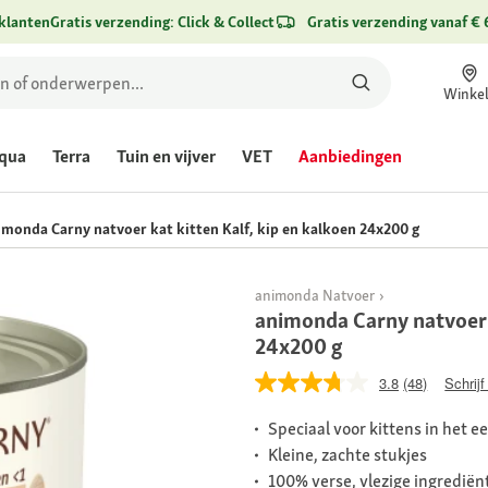
klanten
Gratis verzending: Click & Collect
Gratis verzending vanaf € 
Winke
qua
Terra
Tuin en vijver
VET
Aanbiedingen
imonda Carny natvoer kat kitten Kalf, kip en kalkoen 24x200 g
animonda Natvoer
animonda Carny natvoer k
24x200 g
3.8
(48)
Schrijf
Speciaal voor kittens in het e
Kleine, zachte stukjes
100% verse, vlezige ingrediën