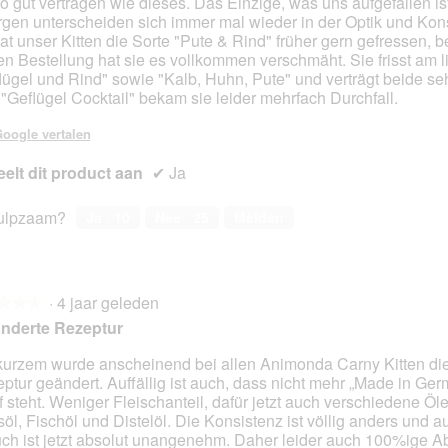
so gut vertragen wie dieses. Das Einzige, was uns aufgefallen is
gen unterscheiden sich immer mal wieder in der Optik und Kons
at unser Kitten die Sorte "Pute & Rind" früher gern gefressen, b
ten Bestellung hat sie es vollkommen verschmäht. Sie frisst am l
lügel und Rind" sowie "Kalb, Huhn, Pute" und verträgt beide seh
"Geflügel Cocktail" bekam sie leider mehrfach Durchfall.
oogle vertalen
elt dit product aan
✔
Ja
ulpzaam?
Ja ·
10
Nee ·
25
Melden
·
4 jaar geleden
★★★
★★★
nderte Rezeptur
kurzem wurde anscheinend bei allen Animonda Carny Kitten di
ptur geändert. Auffällig ist auch, dass nicht mehr „Made in Ge
en.
f steht. Weniger Fleischanteil, dafür jetzt auch verschiedene Öl
öl, Fischöl und Distelöl. Die Konsistenz ist völlig anders und a
ch ist jetzt absolut unangenehm. Daher leider auch 100%ige 