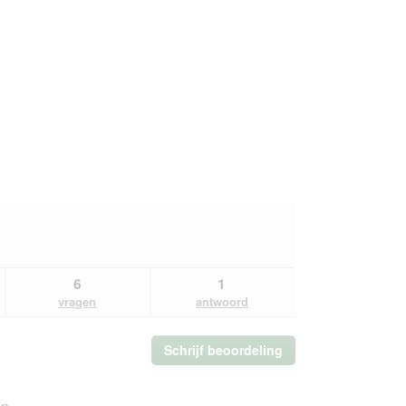
6
1
vragen
antwoord
Schrijf beoordeling
.
Met
deze
actie