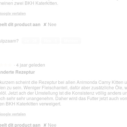
meinen zwei BKH Katerkitten.
oogle vertalen
elt dit product aan
✘
Nee
ulpzaam?
Ja ·
26
Nee ·
5
Melden
·
4 jaar geleden
★★★
★★★
nderte Rezeptur
 kurzem scheint die Rezeptur bei allen Animonda Carny Kitten u
en zu sein. Weniger Fleischanteil, dafür aber zusätzliche Öle, 
en.
elöl. Jetzt ach der Umstellung ist die Konsistenz völlig anders u
ch sehr sehr unangenehm. Daher wird das Futter jetzt auch vo
en BKH Katerkitten verweigert.
oogle vertalen
elt dit product aan
✘
Nee