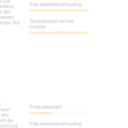
t: Die
4
Prijs-kwaliteitsverhouding
istenz.
van
ei der
5
Prijs-
iebsten
kwaliteitsverhouding,
Tevredenheid van het
r gut. Nur
5
huisdier
van
5
Tevredenheid
van
het
huisdier,
5
van
5
e
Productkwaliteit
rmany“
e wie
Productkwaliteit,
uch der
2
Prijs-kwaliteitsverhouding
Ablehnung
van