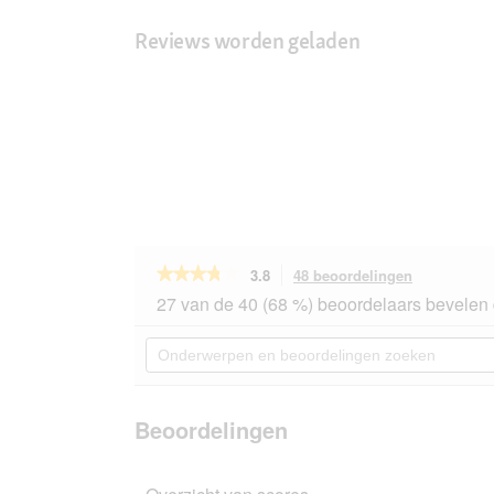
Reviews worden geladen
★★★★★
★★★★★
3.8
48 beoordelingen
Met
deze
3.8
27 van de 40 (68 %) beoordelaars bevelen 
van
actie
de
navigeert
Onderwerpen
5
u
en
sterren.
naar
beoordelingen
Beoordelingen
beoordeling
zoeken
lezen
van
Beoordelingen
animonda
Carny
natvoer
kat