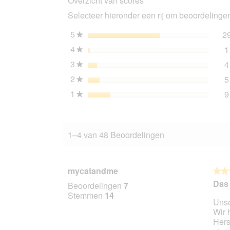
Overzicht van scores
kitten
Selecteer hieronder een rij om beoordelingen 
Kalf,
kip
en
5
sterren
2
★
kalkoen
4
sterren
1
24x200
★
g
3
sterren
4
★
2
sterren
5
★
1
sterren
9
★
1–4 van 48 Beoordelingen
mycatandme
★★
★★
5
Das 
Beoordelingen
7
van
Stemmen
14
Unse
5
Wir 
sterr
Hers