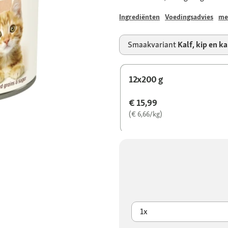
Ingrediënten
Voedingsadvies
me
Smaakvariant
Kalf, kip en k
12x200 g
€ 15,99
(€ 6,66/kg)
1x