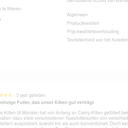
Gemiddelde scores van klant
te filteren.
Algemeen
9
29 beoordelingen met 5 sterren.
Selecteer om beoordelingen te filteren met 5 sterren.
Productkwaliteit
1 beoordeling met 4 sterren.
Selecteer om beoordelingen te filteren met 4 sterren.
Prijs-kwaliteitsverhouding
4 beoordelingen met 3 sterren.
Selecteer om beoordelingen te filteren met 3 sterren.
Tevredenheid van het huisdier
5 beoordelingen met 2 sterren.
Selecteer om beoordelingen te filteren met 2 sterren.
9 beoordelingen met 1 ster.
Selecteer om beoordelingen met 1 ster te filteren.
·
3 jaar geleden
★★★
★★★
einzige Futter, das unser Kitten gut verträgt
r Kitten (8 Monate) hat von Anfang an Carny Kitten gefüttert 
haben dazu viele verschiedenen Nassfuttersorten von verschie
en.
tellern ausprobiert, sowohl bio als auch konventionell. Doch ke