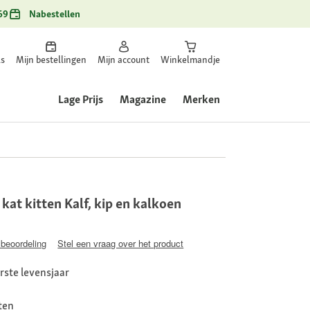
69
Nabestellen
ls
Mijn bestellingen
Mijn account
Winkelmandje
Lage Prijs
Magazine
Merken
at kitten Kalf, kip en kalkoen
 beoordeling
Stel een vraag over het product
erste levensjaar
ten