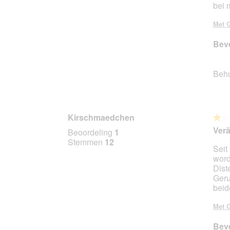
bei 
Met G
Beve
Beh
Kirschmaedchen
★★
★★
1
Verä
Beoordeling
1
van
Stemmen
12
Seit
5
word
sterr
Dist
Geru
beid
Met G
Beve