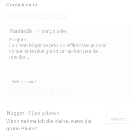
Cordialement
Deze vraag beantwoorden
Fanfan59
·
4 jaar geleden
Bonjour
Le chien réagit de près au sifflet mais je vous
conseille le plus grand car au loin pas de
réaction...
Behulpzaam?
Ja ·
1
Nee ·
0
Melden
Nugget
·
5 jaar geleden
1
antwoord
Wann nehme ich die kleine, wann die
große Pfeife?