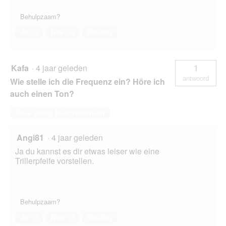
Behulpzaam?
Ja ·
1
Nee ·
4
Melden
Kafa
·
4 jaar geleden
1
antwoord
Wie stelle ich die Frequenz ein? Höre ich
auch einen Ton?
Deze vraag beantwoorden
Angi81
·
4 jaar geleden
Ja du kannst es dir etwas leiser wie eine
Trillerpfeife vorstellen.
Behulpzaam?
Ja ·
1
Nee ·
0
Melden