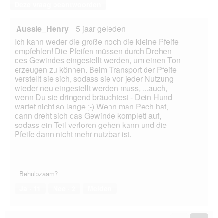
Deze vraag beantwoorden
Aussie_Henry
·
5 jaar geleden
Ich kann weder die große noch die kleine Pfeife
empfehlen! Die Pfeifen müssen durch Drehen
des Gewindes eingestellt werden, um einen Ton
erzeugen zu können. Beim Transport der Pfeife
verstellt sie sich, sodass sie vor jeder Nutzung
wieder neu eingestellt werden muss, ...auch,
wenn Du sie dringend bräuchtest - Dein Hund
wartet nicht so lange ;-) Wenn man Pech hat,
dann dreht sich das Gewinde komplett auf,
sodass ein Teil verloren gehen kann und die
Pfeife dann nicht mehr nutzbar ist.
Behulpzaam?
Ja ·
11
Nee ·
2
Melden