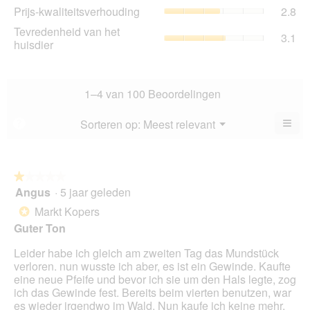
is
Prij
Prijs-kwaliteitsverhouding
2.8
sco
2.5
kwa
is
Tev
Tevredenheid van het
va
gem
3.1
2.3
va
huisdier
5.
sco
va
het
is
5.
hui
2.8
gem
va
sco
1–4 van 100 Beoordelingen
5.
is
3.1
≡
Menu
Sorteren op:
Meest relevant
?
▼
va
Als
5.
u
op
de
volg
★★★★★
★★★★★
kno
Angus
·
5 jaar geleden
1
klikt,
van
word
Markt Kopers
*
de
5
onde
Guter Ton
sterren.
inho
bijg
Leider habe ich gleich am zweiten Tag das Mundstück
verloren. nun wusste ich aber, es ist ein Gewinde. Kaufte
eine neue Pfeife und bevor ich sie um den Hals legte, zog
ich das Gewinde fest. Bereits beim vierten benutzen, war
es wieder irgendwo im Wald. Nun kaufe ich keine mehr.