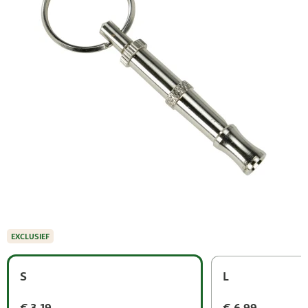
EXCLUSIEF
S
L
€ 3,19
€ 6,99