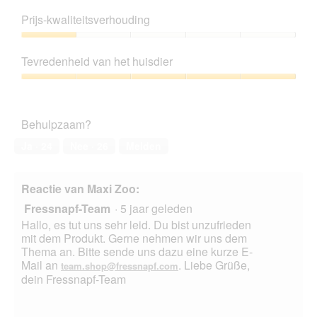
Productkwaliteit,
s
e
1
Prijs-kwaliteitsverhouding
t
t
van
d
d
5
Prijs-
e
e
kwaliteitsverhouding,
r
z
Tevredenheid van het huisdier
1
P
e
van
Tevredenheid
f
a
5
van
e
c
het
i
t
Behulpzaam?
huisdier,
f
i
5
e
e
Ja ·
24
Nee ·
26
Melden
van
o
5
p
e
Reactie van Maxi Zoo:
n
Fressnapf-Team
·
5 jaar geleden
t
u
Hallo, es tut uns sehr leid. Du bist unzufrieden
e
mit dem Produkt. Gerne nehmen wir uns dem
e
Thema an. Bitte sende uns dazu eine kurze E-
n
Mail an
. Liebe Grüße,
team.shop@fressnapf.com
m
dein Fressnapf-Team
o
d
a