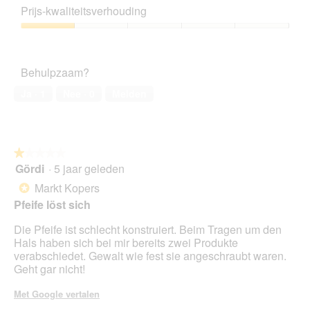
1
Prijs-kwaliteitsverhouding
e
t
van
l
d
5
Prijs-
i
e
kwaliteitsverhouding,
n
z
1
g
e
Behulpzaam?
van
f
a
5
o
c
Ja ·
1
Nee ·
0
Melden
t
t
o
i
1
e
.
o
★★★★★
★★★★★
p
Gördi
·
5 jaar geleden
1
e
van
n
Markt Kopers
*
5
t
Pfeife löst sich
sterren.
u
e
Die Pfeife ist schlecht konstruiert. Beim Tragen um den
e
Hals haben sich bei mir bereits zwei Produkte
n
verabschiedet. Gewalt wie fest sie angeschraubt waren.
m
Geht gar nicht!
o
d
Met Google vertalen
a