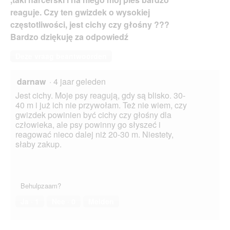
reaguje. Czy ten gwizdek o wysokiej
częstotliwości, jest cichy czy głośny ???
Bardzo dziękuję za odpowiedź
Deze vraag beantwoorden
darnaw
·
4 jaar geleden
Jest cichy. Moje psy reagują, gdy są blisko. 30-
40 m i już ich nie przywołam. Też nie wiem, czy
gwizdek powinien być cichy czy głośny dla
człowieka, ale psy powinny go słyszeć i
reagować nieco dalej niż 20-30 m. Niestety,
słaby zakup.
Behulpzaam?
Ja ·
1
Nee ·
0
Melden