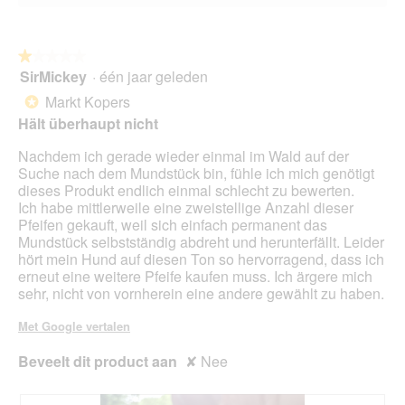
a
l
d
★★★★★
★★★★★
i
SirMickey
·
één jaar geleden
1
a
van
Markt Kopers
l
*
5
o
Hält überhaupt nicht
sterren.
o
g
Nachdem ich gerade wieder einmal im Wald auf der
v
Suche nach dem Mundstück bin, fühle ich mich genötigt
e
dieses Produkt endlich einmal schlecht zu bewerten.
n
Ich habe mittlerweile eine zweistellige Anzahl dieser
s
Pfeifen gekauft, weil sich einfach permanent das
t
Mundstück selbstständig abdreht und herunterfällt. Leider
e
hört mein Hund auf diesen Ton so hervorragend, dass ich
r
erneut eine weitere Pfeife kaufen muss. Ich ärgere mich
.
sehr, nicht von vornherein eine andere gewählt zu haben.
Met Google vertalen
Beveelt dit product aan
✘
Nee