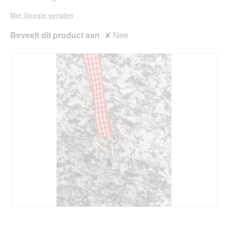
Met Google vertalen
Beveelt dit product aan
✘
Nee
B
F
e
o