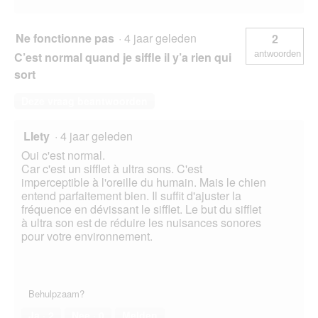
Ne fonctionne pas
·
4 jaar geleden
2
antwoorden
C’est normal quand je siffle il y’a rien qui
sort
Deze vraag beantwoorden
Llety
·
4 jaar geleden
Oui c'est normal.
Car c'est un sifflet à ultra sons. C'est
imperceptible à l'oreille du humain. Mais le chien
entend parfaitement bien. Il suffit d'ajuster la
fréquence en dévissant le sifflet. Le but du sifflet
à ultra son est de réduire les nuisances sonores
pour votre environnement.
Behulpzaam?
Ja ·
2
Nee ·
0
Melden