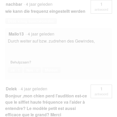
nachbar
·
4 jaar geleden
1
antwoord
wie kann die frequenz eingestellt werden
Deze vraag beantwoorden
Mailo13
·
4 jaar geleden
Durch weiter auf bzw. zudrehen des Gewindes,
Behulpzaam?
Ja ·
1
Nee ·
0
Melden
Delek
·
4 jaar geleden
1
antwoord
Bonjour ,mon chien perd l'audition est-ce
que le sifflet haute fréquence va l'aider à
entendre? Le modèle petit est aussi
efficace que le grand? Merci