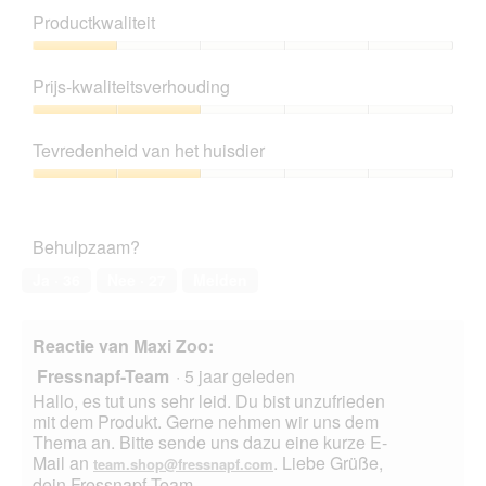
o
t
Productkwaliteit
o
o
r
M
Productkwaliteit,
d
e
1
Prijs-kwaliteitsverhouding
e
t
van
l
d
5
Prijs-
i
e
kwaliteitsverhouding,
n
z
Tevredenheid van het huisdier
2
g
e
van
Tevredenheid
f
a
5
van
o
c
het
t
t
Behulpzaam?
huisdier,
o
i
2
1
e
Ja ·
36
Nee ·
27
Melden
van
.
o
5
p
e
Reactie van Maxi Zoo:
n
Fressnapf-Team
·
5 jaar geleden
t
u
Hallo, es tut uns sehr leid. Du bist unzufrieden
e
mit dem Produkt. Gerne nehmen wir uns dem
e
Thema an. Bitte sende uns dazu eine kurze E-
n
Mail an
. Liebe Grüße,
team.shop@fressnapf.com
m
dein Fressnapf-Team