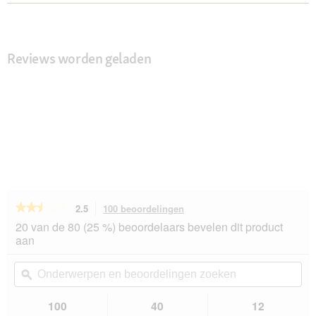
Reviews worden geladen
★★★★★
★★★★★
2.5
100 beoordelingen
Met
deze
2.5
20 van de 80 (25 %) beoordelaars bevelen dit product
van
actie
aan
de
navigeert
5
u
Onderwerpen
On
sterren.
naar
en
ϙ
en
Beoordelingen
beoordelingen.
beoordelingen
beo
lezen
van
zoeken
zo
100
40
12
AniOne