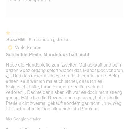
o
d
a
a
l
d
★★★★★
★★★★★
i
SusaHM
·
6 maanden geleden
1
a
van
Markt Kopers
l
*
5
o
Schlechte Pfeife, Mundstück hält nicht
sterren.
o
g
Habe die Hundepfeife zum zweiten Mal gekauft und beim
v
ersten Spaziergang sofort wieder das Mundstück verloren
e
🙄. Und das obwohl ich es extra festgedreht habe. Beim
n
ersten Kauf war ich mir auch sicher, dass ich es
s
festgestellt hatte, habe es auch ziemlich schnell
t
verloren... Dachte dann aber, vllt war es doch nicht streng
e
genug. Hätte ich die Rezensionen gelesen, hatte ich die
r
Pfeife nicht zweimal gekauft sondern gar nicht... 14€ weg
.
🤷🏼‍♀️ scheinbar ist das allgemein ein Problem.
Met Google vertalen