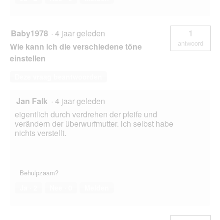
Baby1978
·
4 jaar geleden
1
antwoord
Wie kann ich die verschiedene töne
einstellen
Deze vraag beantwoorden
Jan Falk
·
4 jaar geleden
eigentlich durch verdrehen der pfeife und
verändern der überwurfmutter. ich selbst habe
nichts verstellt.
Behulpzaam?
Ja ·
2
Nee ·
0
Melden