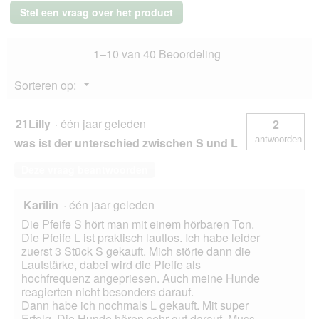
i
Stel een vraag over het product
a
l
o
1–10 van 40 Beoordeling
o
g
Menu
Sorteren op:
v
▼
e
n
21Lilly
·
één jaar geleden
2
s
antwoorden
was ist der unterschied zwischen S und L
t
e
Deze vraag beantwoorden
r
.
Karilin
·
één jaar geleden
Die Pfeife S hört man mit einem hörbaren Ton.
Die Pfeife L ist praktisch lautlos. Ich habe leider
zuerst 3 Stück S gekauft. Mich störte dann die
Lautstärke, dabei wird die Pfeife als
hochfrequenz angepriesen. Auch meine Hunde
reagierten nicht besonders darauf.
Dann habe ich nochmals L gekauft. Mit super
Erfolg. Die Hunde hören sehr gut darauf. Muss