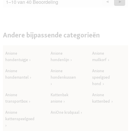
1–10 van 40 Beoordeling
Vorige
◄
Volge
►
Questions
Quest
Andere bijpassende categorieën
Anione
Anione
Anione
hondentuigje
hondenlijn
muilkorf
Anione
Anione
Anione
hondemantel
hondenkussen
speelgoed
hond
Anione
Kattenbak
Anione
transportbox
anione
kattenbed
Anione
AniOne krabpaal
kattenspeelgoed