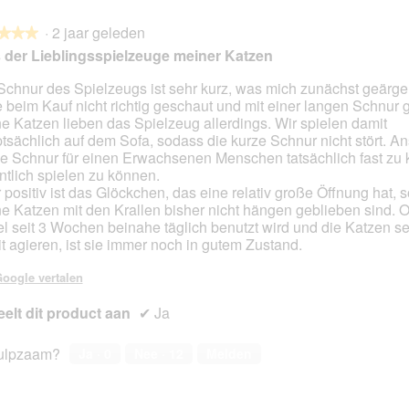
M
e
o
t
·
2 jaar geleden
n
d
★★★
★★★
a
e
 der Lieblingsspielzeuge meiner Katzen
t
z
e
Schnur des Spielzeugs ist sehr kurz, was mich zunächst geärgert
a
 beim Kauf nicht richtig geschaut und mit einer langen Schnur 
en.
c
e Katzen lieben das Spielzeug allerdings. Wir spielen damit
t
tsächlich auf dem Sofa, sodass die kurze Schnur nicht stört. A
i
die Schnur für einen Erwachsenen Menschen tatsächlich fast zu 
e
ntlich spielen zu können.
o
 positiv ist das Glöckchen, das eine relativ große Öffnung hat, 
p
e Katzen mit den Krallen bisher nicht hängen geblieben sind. 
e
l seit 3 Wochen beinahe täglich benutzt wird und die Katzen se
n
t agieren, ist sie immer noch in gutem Zustand.
t
u
oogle vertalen
e
elt dit product aan
✔
e
Ja
n
m
ulpzaam?
Ja ·
0
Nee ·
12
Melden
o
d
a