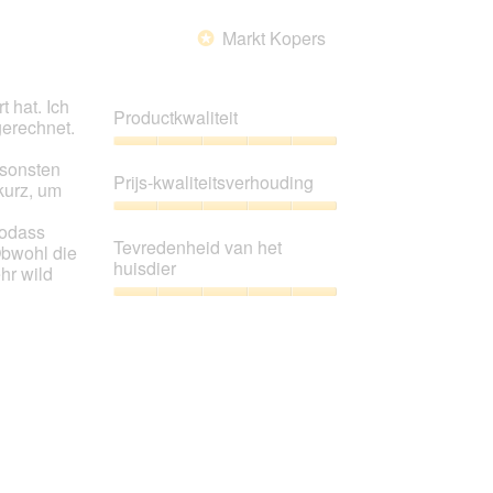
Markt Kopers
*
 hat. Ich
Productkwaliteit
gerechnet.
Productkwaliteit,
nsonsten
5
Prijs-kwaliteitsverhouding
kurz, um
van
5
Prijs-
sodass
kwaliteitsverhouding,
Tevredenheid van het
Obwohl die
5
huisdier
hr wild
van
5
Tevredenheid
van
het
huisdier,
5
van
5