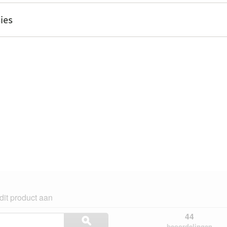
ies
dit product aan
Onderwerpen
44
ϙ
en
Zoeken
beoordelingen