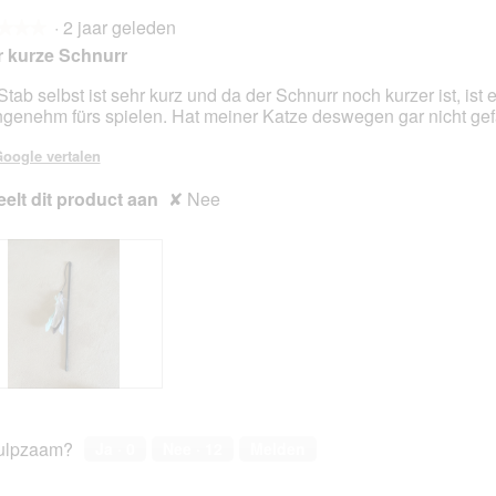
a
·
2 jaar geleden
l
★★★
★★★
d
 kurze Schnurr
i
a
Stab selbst ist sehr kurz und da der Schnurr noch kurzer ist, ist 
l
genehm fürs spielen. Hat meiner Katze deswegen gar nicht gef
en.
o
o
oogle vertalen
g
elt dit product aan
✘
v
Nee
e
n
s
t
e
r
.
ulpzaam?
Ja ·
0
Nee ·
12
Melden