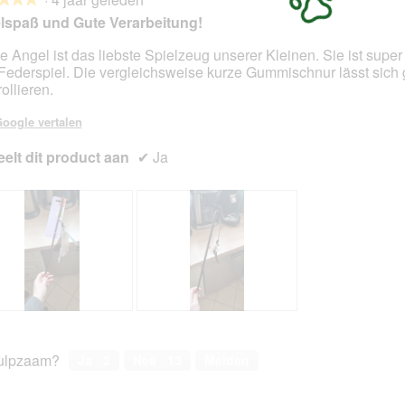
lspaß und Gute Verarbeitung!
e Angel ist das liebste Spielzeug unserer Kleinen. Sie ist super
Federspiel. Die vergleichsweise kurze Gummischnur lässt sich 
en.
ollieren.
oogle vertalen
elt dit product aan
✔
Ja
N
F
a
o
c
t
ulpzaam?
Ja ·
2
Nee ·
13
Melden
h
o
1
M