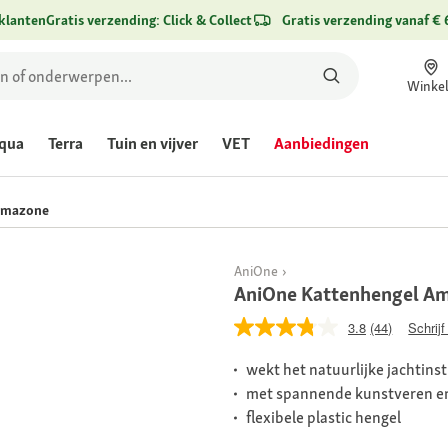
klanten
Gratis verzending: Click & Collect
Gratis verzending vanaf € 
Winke
qua
Terra
Tuin en vijver
VET
Aanbiedingen
Amazone
AniOne
AniOne Kattenhengel A
3.8
(44)
Schrijf
wekt het natuurlijke jachtinst
met spannende kunstveren en
flexibele plastic hengel