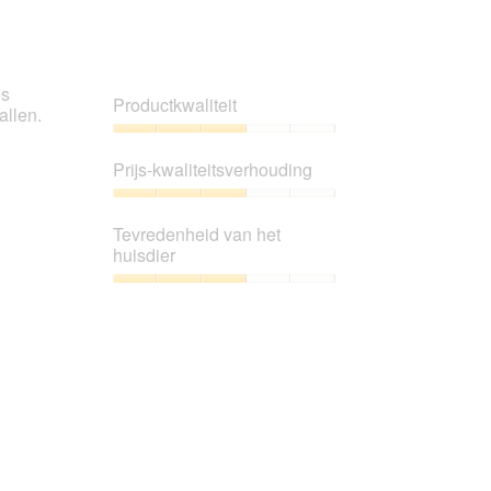
es
Productkwaliteit
allen.
Productkwaliteit,
3
Prijs-kwaliteitsverhouding
van
5
Prijs-
kwaliteitsverhouding,
Tevredenheid van het
3
huisdier
van
5
Tevredenheid
van
het
huisdier,
3
van
5