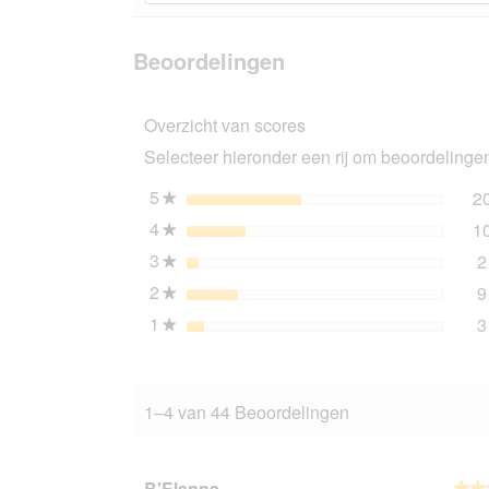
naar
beoordelingen
Beoordelingen
beoordeling
zoeken
lezen
van
Beoordelingen
AniOne
Kattenhengel
Amazone
Overzicht van scores
Selecteer hieronder een rij om beoordelingen 
5
sterren
2
★
4
sterren
1
★
3
sterren
2
★
2
sterren
9
★
1
sterren
3
★
1–4 van 44 Beoordelingen
B'Elanna
★★
★★