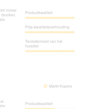
iert immer
Productkwaliteit
l drucken.
ale
Productkwaliteit,
5
Prijs-kwaliteitsverhouding
van
5
Prijs-
kwaliteitsverhouding,
Tevredenheid van het
5
huisdier
van
5
Tevredenheid
van
het
huisdier,
5
van
5
Markt Kopers
*
us.
Productkwaliteit
ehr