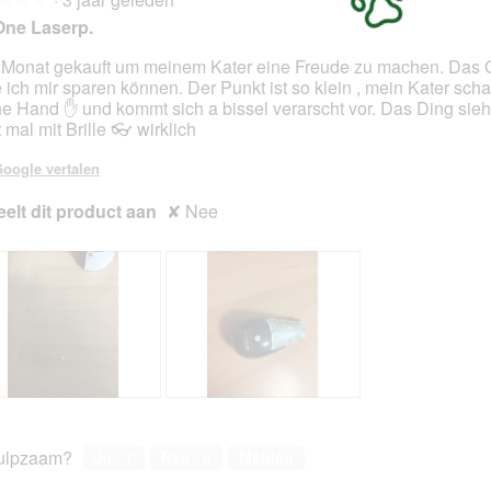
One Laserp.
Monat gekauft um meinem Kater eine Freude zu machen. Das 
e ich mir sparen können. Der Punkt ist so klein , mein Kater scha
en.
e Hand ✋ und kommt sich a bissel verarscht vor. Das Ding sieh
 mal mit Brille 👓 wirklich
oogle vertalen
elt dit product aan
✘
Nee
B
F
e
o
o
t
ulpzaam?
Ja ·
7
Nee ·
0
Melden
o
o