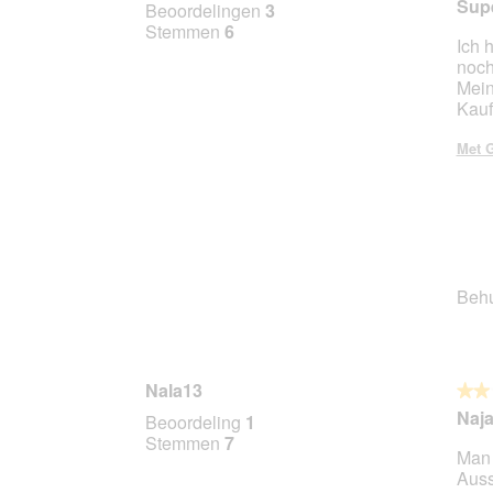
5
Sup
a
Beoordelingen
3
van
a
Stemmen
6
Ich 
5
l
noch
sterr
d
Mein
i
Kauf
a
l
Met G
o
o
g
v
e
n
s
Beh
t
e
r
.
Nala13
★★
★★
2
Naj
Beoordeling
1
van
Stemmen
7
Man 
5
Auss
sterr