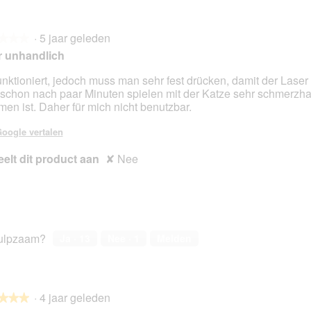
r
M
d
e
e
t
·
5 jaar geleden
l
d
★★★
★★★
i
e
r unhandlich
n
z
g
e
unktioniert, jedoch muss man sehr fest drücken, damit der Laser
f
a
schon nach paar Minuten spielen mit der Katze sehr schmerzhaf
en.
o
c
en ist. Daher für mich nicht benutzbar.
t
t
o
i
oogle vertalen
2
e
elt dit product aan
✘
.
o
Nee
p
e
n
t
u
e
ulpzaam?
Ja ·
13
Nee ·
1
Melden
e
n
m
o
·
4 jaar geleden
★★★
★★★
d