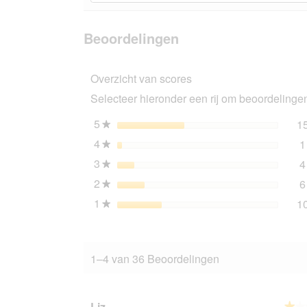
naar
beoordelingen
Beoordelingen
beoordeling
zoeken
lezen
van
Beoordelingen
AniOne
Laserpointer
vis
Overzicht van scores
Selecteer hieronder een rij om beoordelingen 
5
sterren
1
★
4
sterren
1
★
3
sterren
4
★
2
sterren
6
★
1
sterren
1
★
1–4 van 36 Beoordelingen
Liz,,,
★★
★★