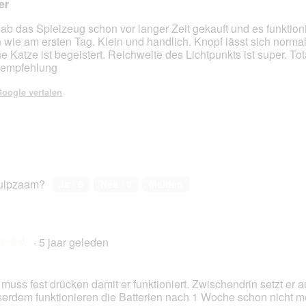
er
a
a
hab das Spielzeug schon vor langer Zeit gekauft und es funktion
l
 wie am ersten Tag. Klein und handlich. Knopf lässt sich norma
en.
d
e Katze ist begeistert. Reichweite des Lichtpunkts ist super. Tot
i
empfehlung
a
l
oogle vertalen
o
o
g
v
e
n
s
ulpzaam?
Ja ·
6
Nee ·
0
Melden
t
e
r
.
·
5 jaar geleden
★★★
★★★
a
muss fest drücken damit er funktioniert. Zwischendrin setzt er a
erdem funktionieren die Batterien nach 1 Woche schon nicht m
en.