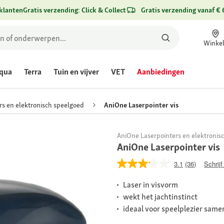
klanten
Gratis verzending: Click & Collect
Gratis verzending vanaf € 
Winke
qua
Terra
Tuin en vijver
VET
Aanbiedingen
rs en elektronisch speelgoed
AniOne Laserpointer vis
AniOne Laserpointers en elektronis
AniOne Laserpointer vis
3.1
(36)
Schrijf
Laser in visvorm
wekt het jachtinstinct
ideaal voor speelplezier same