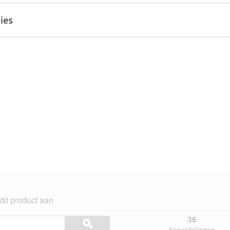
ies
dit product aan
Onderwerpen
36
ϙ
en
Zoeken
beoordelingen