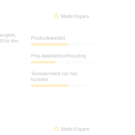
Markt Kopers
*
 angeht,
Productkwaliteit
t für den
Productkwaliteit,
3
Prijs-kwaliteitsverhouding
van
5
Prijs-
kwaliteitsverhouding,
Tevredenheid van het
2
huisdier
van
5
Tevredenheid
van
het
huisdier,
3
van
5
Markt Kopers
*