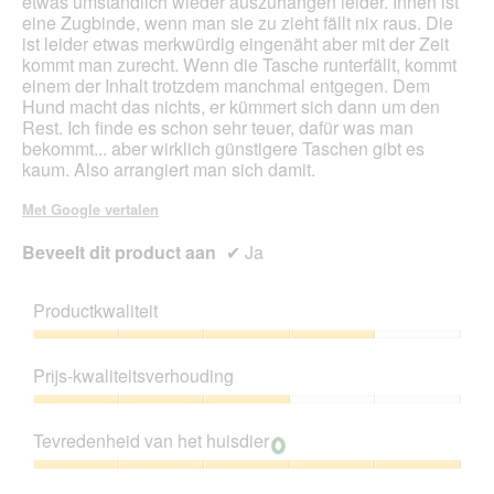
etwas umständlich wieder auszuhängen leider. Innen ist
d
eine Zugbinde, wenn man sie zu zieht fällt nix raus. Die
a
ist leider etwas merkwürdig eingenäht aber mit der Zeit
a
kommt man zurecht. Wenn die Tasche runterfällt, kommt
l
einem der Inhalt trotzdem manchmal entgegen. Dem
d
Hund macht das nichts, er kümmert sich dann um den
i
Rest. Ich finde es schon sehr teuer, dafür was man
a
bekommt... aber wirklich günstigere Taschen gibt es
l
kaum. Also arrangiert man sich damit.
o
o
Met Google vertalen
g
v
Beveelt dit product aan
✔
Ja
e
n
s
Productkwaliteit
t
e
Productkwaliteit,
r
4
Prijs-kwaliteitsverhouding
.
van
5
Prijs-
kwaliteitsverhouding,
Tevredenheid van het huisdier
3
van
Tevredenheid