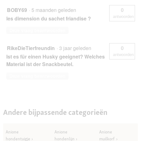
BOBY69
·
5 maanden geleden
0
antwoorden
les dimension du sachet friandise ?
Deze vraag beantwoorden
RikeDieTierfreundin
·
3 jaar geleden
0
antwoorden
Ist es für einen Husky geeignet? Welches
Material ist der Snackbeutel.
Deze vraag beantwoorden
Andere bijpassende categorieën
Anione
Anione
Anione
hondentuigje
hondenlijn
muilkorf