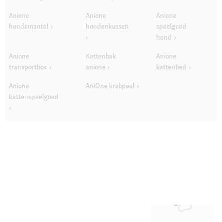
Anione
Anione
Anione
hondemantel
hondenkussen
speelgoed
hond
Anione
Kattenbak
Anione
transportbox
anione
kattenbed
Anione
AniOne krabpaal
kattenspeelgoed