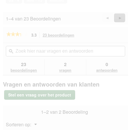
Ja ·
4
Nee ·
15
Melden
van
5
1–4 van 23 Beoordelingen
Vorige
◄
Volge
►
Reviews
Revie
★★★★★
★★★★★
3.3
23 beoordelingen
Met
deze
3.3
van
actie
Zoek
Zo
de
navigeert
hier
ϙ
hie
5
u
naar
naa
sterren.
naar
vragen
vra
23
2
0
Beoordelingen
beoordelingen.
en
en
lezen
beoordelingen
vragen
antwoorden
van
antwoorden
ant
AniOne
Vragen en antwoorden van klanten
Snackpouch
donkerroze
Stel een vraag over het product
1–2 van 2 Beoordeling
Menu
Sorteren op:
▼