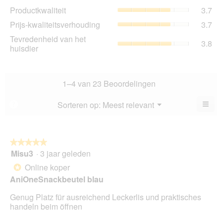
Pro
Productkwaliteit
3.7
sco
gem
is
Prij
Prijs-kwaliteitsverhouding
3.7
sco
3.3
kwa
is
Tev
Tevredenheid van het
va
gem
3.8
3.7
va
huisdier
5.
sco
va
het
is
5.
hui
3.7
gem
va
sco
1–4 van 23 Beoordelingen
5.
is
3.8
≡
Menu
Sorteren op:
Meest relevant
?
▼
va
Als
5.
u
op
de
volg
★★★★★
★★★★★
kno
Misu3
·
3 jaar geleden
5
klikt,
van
word
Online koper
*
de
5
onde
AniOneSnackbeutel blau
sterren.
inho
bijg
Genug Platz für ausreichend Leckerlis und praktisches
handeln beim öffnen