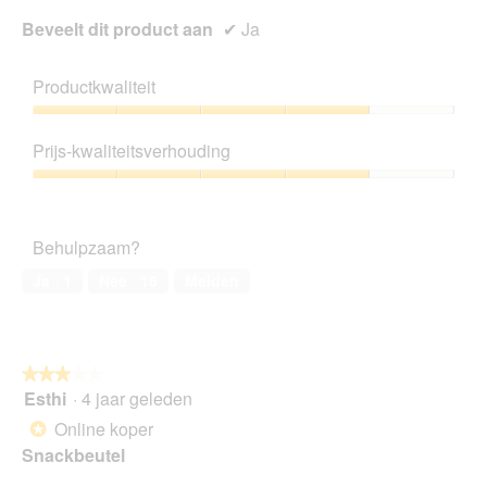
Beveelt dit product aan
✔
Ja
Productkwaliteit
Productkwaliteit,
4
Prijs-kwaliteitsverhouding
van
5
Prijs-
kwaliteitsverhouding,
4
Behulpzaam?
van
5
Ja ·
1
Nee ·
16
Melden
★★★★★
★★★★★
Esthi
·
4 jaar geleden
3
van
Online koper
*
5
Snackbeutel
sterren.