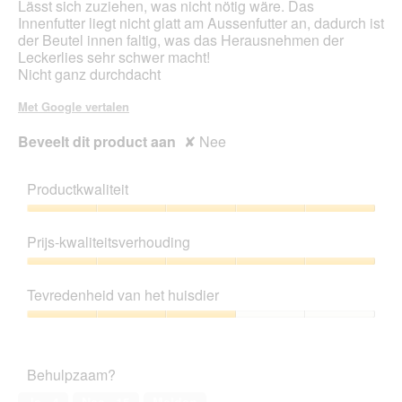
Lässt sich zuziehen, was nicht nötig wäre. Das
Innenfutter liegt nicht glatt am Aussenfutter an, dadurch ist
der Beutel innen faltig, was das Herausnehmen der
Leckerlies sehr schwer macht!
Nicht ganz durchdacht
Met Google vertalen
Beveelt dit product aan
✘
Nee
Productkwaliteit
Productkwaliteit,
5
Prijs-kwaliteitsverhouding
van
5
Prijs-
kwaliteitsverhouding,
Tevredenheid van het huisdier
5
van
Tevredenheid
5
van
het
Behulpzaam?
huisdier,
3