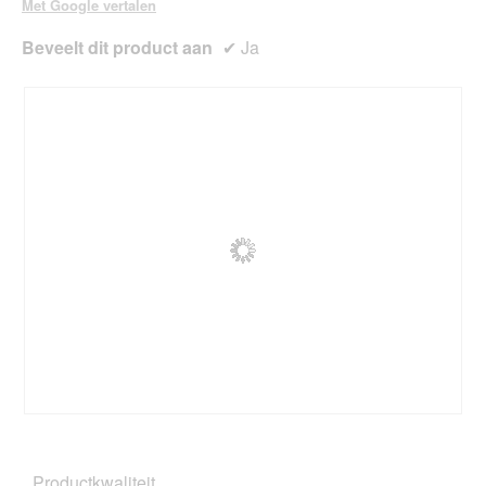
Met Google vertalen
Beveelt dit product aan
✔
Ja
B
F
e
o
o
t
Productkwaliteit