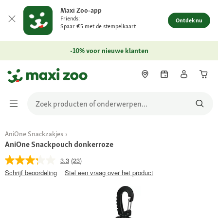
Maxi Zoo-app
Friends:
Ontdek nu
Spaar €5 met de stempelkaart
-10% voor nieuwe klanten
AniOne Snackzakjes
AniOne Snackpouch donkerroze
3.3
(23)
Schrijf beoordeling
Stel een vraag over het product