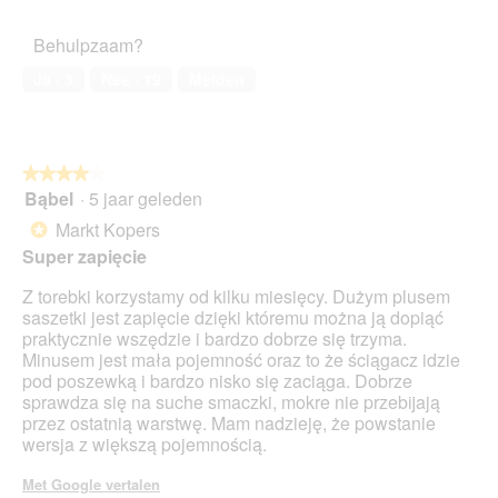
5
van
het
Behulpzaam?
huisdier,
5
Ja ·
3
Nee ·
19
Melden
van
5
★★★★★
★★★★★
Bąbel
·
5 jaar geleden
4
van
Markt Kopers
*
5
Super zapięcie
sterren.
Z torebki korzystamy od kilku miesięcy. Dużym plusem
saszetki jest zapięcie dzięki któremu można ją dopiąć
praktycznie wszędzie i bardzo dobrze się trzyma.
Minusem jest mała pojemność oraz to że ściągacz idzie
pod poszewką i bardzo nisko się zaciąga. Dobrze
sprawdza się na suche smaczki, mokre nie przebijają
przez ostatnią warstwę. Mam nadzieję, że powstanie
wersja z większą pojemnością.
Met Google vertalen