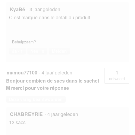
KyaBé
·
3 jaar geleden
C est marqué dans le détail du produit.
Behulpzaam?
Ja ·
1
Nee ·
0
Melden
mamou77100
·
4 jaar geleden
1
antwoord
Bonjour combien de sacs dans le sachet
M merci pour votre réponse
Deze vraag beantwoorden
CHABREYRIE
·
4 jaar geleden
12 sacs