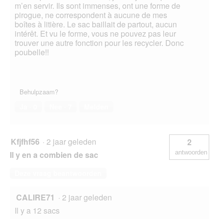
m’en servir. Ils sont immenses, ont une forme de
pirogue, ne correspondent à aucune de mes
boîtes à litière. Le sac baillait de partout, aucun
intérêt. Et vu le forme, vous ne pouvez pas leur
trouver une autre fonction pour les recycler. Donc
poubelle!!
Behulpzaam?
Ja ·
0
Nee ·
7
Melden
Kfjfhf56
·
2 jaar geleden
2
antwoorden
Il y en a combien de sac
Deze vraag beantwoorden
CALIRE71
·
2 jaar geleden
Il y a 12 sacs