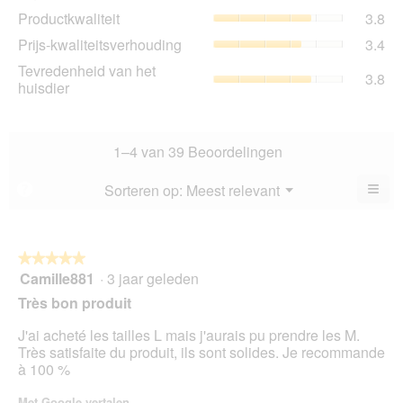
Pro
Productkwaliteit
3.8
sco
gem
is
Prij
Prijs-kwaliteitsverhouding
3.4
sco
3.9
kwa
is
Tev
Tevredenheid van het
va
gem
3.8
3.8
va
huisdier
5.
sco
va
het
is
5.
hui
3.4
gem
va
sco
1–4 van 39 Beoordelingen
5.
is
3.8
≡
Menu
Sorteren op:
Meest relevant
?
▼
va
Als
5.
u
op
de
volg
★★★★★
★★★★★
kno
Camille881
·
3 jaar geleden
5
klikt,
van
word
Très bon produit
de
5
onde
sterren.
J'ai acheté les tailles L mais j'aurais pu prendre les M.
inho
bijg
Très satisfaite du produit, ils sont solides. Je recommande
à 100 %
Met Google vertalen