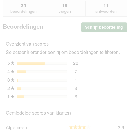
van
zoeken
zo
39
18
11
AniOne
beoordelingen
vragen
antwoorden
zak
met
trekkoord
Beoordelingen
Schrijf beoordeling
.
voor
kattenbak
Me
L
dez
Overzicht van scores
act
ope
Selecteer hieronder een rij om beoordelingen te filteren.
u
ee
5
sterren
22
22 beoordelingen met 5 s
Selecteer om beoordelinge
★
mo
4
sterren
7
dia
7 beoordelingen met 4 ste
Selecteer om beoordelingen
★
3
sterren
1
1 beoordeling met 3 sterr
Selecteer om beoordelingen
★
2
sterren
3
3 beoordelingen met 2 ste
Selecteer om beoordelingen
★
1
sterren
6
6 beoordelingen met 1 ste
Selecteer om beoordelingen
★
Gemiddelde scores van klanten
Al
Algemeen
3.9
★★★★★
★★★★★
gem