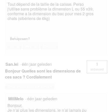
Tout dépend de la taille de la caisse. Perso
j'utilise sans problème la dimension L ou 55 x39,
conforme a la dimension du bac pour mes 2 gros
chats (sibériens de 6kg)
Behulpzaam?
Ja ·
0
Nee ·
0
Melden
San.lei
·
één jaar geleden
1
antwoord
Bonjour Quelles sont les dimensions de
ces sacs ? Cordialement
Deze vraag beantwoorden
MiliMelo
·
één jaar geleden
Bonjour,
Je n’ai plus les dimensions, je n’ai jamais pu