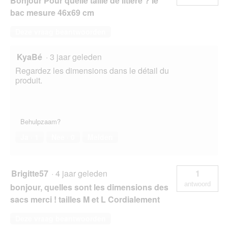
Bonjour Pour quelle taille de litière ? le
bac mesure 46x69 cm
Deze vraag beantwoorden
KyaBé
·
3 jaar geleden
Regardez les dimensions dans le détail du
produit.
Behulpzaam?
Ja ·
1
Nee ·
0
Melden
Brigitte57
·
4 jaar geleden
1
antwoord
bonjour, quelles sont les dimensions des
sacs merci ! tailles M et L Cordialement
Deze vraag beantwoorden