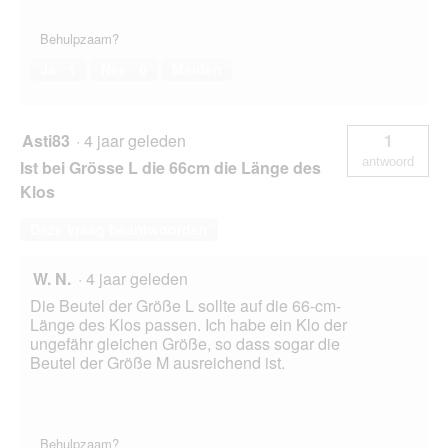
Behulpzaam?
Ja ·
1
Nee ·
0
Melden
Asti83
·
4 jaar geleden
1
antwoord
Ist bei Grösse L die 66cm die Länge des
Klos
Deze vraag beantwoorden
W. N.
·
4 jaar geleden
Die Beutel der Größe L sollte auf die 66-cm-
Länge des Klos passen. Ich habe ein Klo der
ungefähr gleichen Größe, so dass sogar die
Beutel der Größe M ausreichend ist.
Behulpzaam?