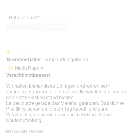
van
d
Tevredenheid
f
a
5
a
van
o
c
a
het
t
t
Behulpzaam?
l
huisdier,
o
i
d
4
2
e
Ja ·
5
Nee ·
9
Melden
i
van
.
o
a
5
p
l
e
o
n
o
★★★★★
★★★★★
t
g
Brombeerfalter
·
6 maanden geleden
u
1
v
e
van
Markt Kopers
*
e
e
5
Verschlimmbessert
n
n
sterren.
s
m
Wir hatten immer diese Einlagen und waren sehr
t
o
zufrieden. Es waren die einzigen, die wirklich am besten
e
d
den Katzenkrallen stand hielten.
r
a
Leider wurde gerade das Material geändert. Das dünne
.
a
Plastik ist schon am ersten Tag kaputt, und zum
l
Wechseltag hin waren es nur noch Fetzen. Keine
d
Kaufempfehlung!
i
a
Met Google vertalen
l