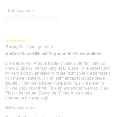
5
van
het
Behulpzaam?
huisdier,
1
Ja ·
9
Nee ·
7
Melden
van
5
★★★★★
★★★★★
Sunny V
·
2 jaar geleden
5
van
AniOne Beutel lila mit Zugband für Katzentoilette
5
sterren.
Die Beutel von Anione kaufe ich seit 2 Jahren, mit und
ohne Zugband, Verpackung ist Lila. Die Folie ist fest und
im Vergleich zu anderen wird sie nicht so leicht zerrissen
von meinen Katern. Ich bin sehr enttäuscht dass diese
Beutel, in der lila farbenen Verpackung, nicht mehr im
Online shop oder ihren Filialen angeboten werden. Das
Plastik der neuen Beutel der Firma Anione sind
überhaupt nicht so stabil.
Met Google vertalen