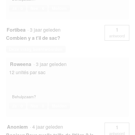
Ja ·
0
Nee ·
6
Melden
Fortibea
·
3 jaar geleden
1
antwoord
Combien y a t'il de sac?
Deze vraag beantwoorden
Roweena
·
3 jaar geleden
12 unités par sac
Behulpzaam?
Ja ·
0
Nee ·
0
Melden
Anoniem
·
4 jaar geleden
1
antwoord