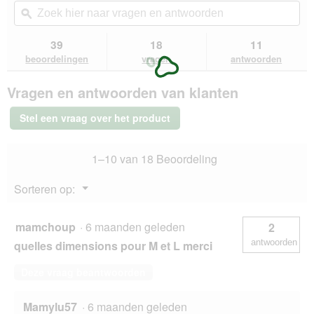
actie
Zoek
Zo
de
navigeert
hier
ϙ
hie
5
u
naar
naa
sterren.
naar
vragen
vra
39
18
11
Beoordelingen
beoordelingen.
en
en
lezen
beoordelingen
vragen
antwoorden
van
antwoorden
ant
AniOne
Vragen en antwoorden van klanten
zak
met
trekkoord
Stel een vraag over het product
voor
kattenbak
L
1–10 van 18 Beoordeling
Menu
Sorteren op:
▼
mamchoup
·
6 maanden geleden
2
antwoorden
quelles dimensions pour M et L merci
Deze vraag beantwoorden
Mamylu57
·
6 maanden geleden