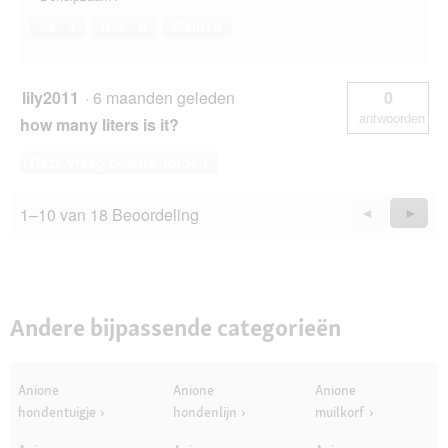
Ja ·
1
Nee ·
0
Melden
lily2011
·
6 maanden geleden
0
antwoorden
how many liters is it?
Deze vraag beantwoorden
1–10 van 18 Beoordeling
Vorige
◄
Volge
►
Questions
Quest
Andere bijpassende categorieën
Anione
Anione
Anione
hondentuigje
hondenlijn
muilkorf