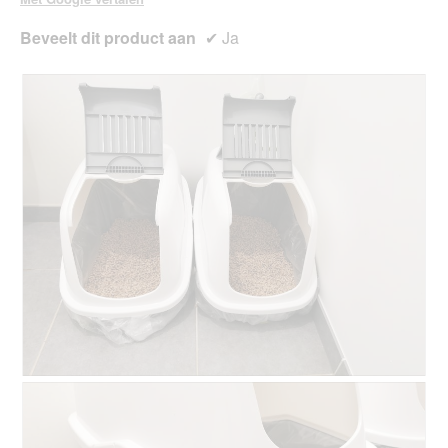
Beveelt dit product aan
✔
Ja
B
F
e
o
o
t
o
o