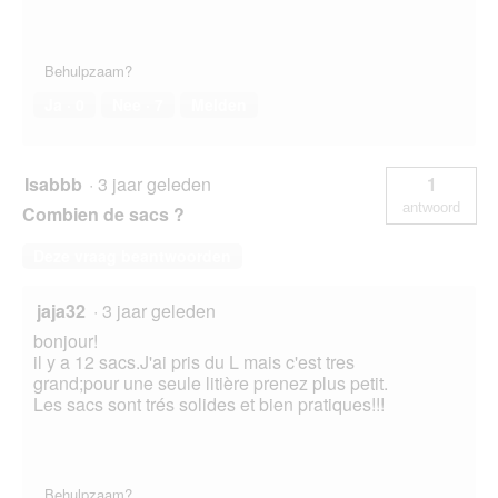
Behulpzaam?
Ja ·
0
Nee ·
7
Melden
Isabbb
·
3 jaar geleden
1
antwoord
Combien de sacs ?
Deze vraag beantwoorden
jaja32
·
3 jaar geleden
bonjour!
il y a 12 sacs.J'ai pris du L mais c'est tres
grand;pour une seule litière prenez plus petit.
Les sacs sont trés solides et bien pratiques!!!
Behulpzaam?