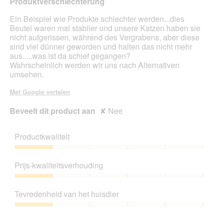
Produktverschlechterung
5
sterren.
Ein Beispiel wie Produkte schlechter werden...dies
Beutel waren mal stabiler und unsere Katzen haben sie
nicht aufgerissen, während des Vergrabens, aber diese
sind viel dünner geworden und halten das nicht mehr
aus.....was ist da schief gegangen?
Wahrscheinlich werden wir uns nach Alternativen
umsehen.
Met Google vertalen
Beveelt dit product aan
✘
Nee
Productkwaliteit
Productkwaliteit,
1
Prijs-kwaliteitsverhouding
van
5
Prijs-
kwaliteitsverhouding,
Tevredenheid van het huisdier
1
van
Tevredenheid