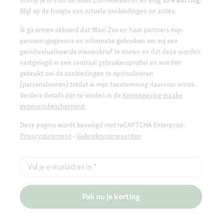
Schrijf je in voor de Maxi Zoo-newsletter en krijg
10% korting
.
Blijf op de hoogte van actuele aanbiedingen en acties.
Ik ga ermee akkoord dat Maxi Zoo en haar partners mijn
persoonsgegevens en informatie gebruiken om mij een
geïndividualiseerde nieuwsbrief te sturen en dat deze worden
vastgelegd in een centraal gebruikersprofiel en worden
gebruikt om de aanbiedingen te optimaliseren
(personaliseren) totdat ik mijn toestemming daarvoor intrek.
Verdere details zijn te vinden in de
Kennisgeving inzake
gegevensbescherming.
Deze pagina wordt beveiligd met reCAPTCHA Enterprise.
Privacystatement
-
Gebruiksvoorwaarden
Vul je e-mailadres in
*
Pak nu je korting