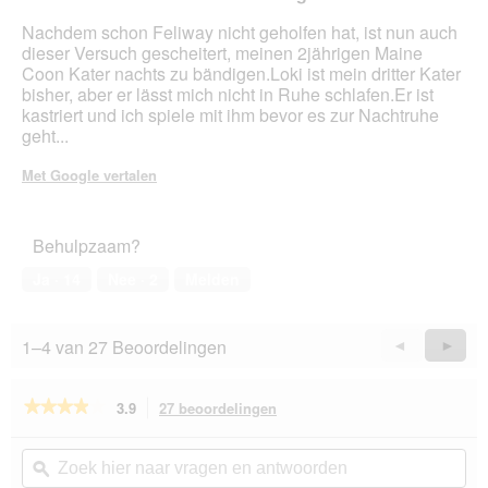
Nachdem schon Feliway nicht geholfen hat, ist nun auch
dieser Versuch gescheitert, meinen 2jährigen Maine
Coon Kater nachts zu bändigen.Loki ist mein dritter Kater
bisher, aber er lässt mich nicht in Ruhe schlafen.Er ist
kastriert und ich spiele mit ihm bevor es zur Nachtruhe
geht...
Met Google vertalen
Behulpzaam?
Ja ·
14
Nee ·
2
Melden
1–4 van 27 Beoordelingen
Vorige
◄
Volge
►
Reviews
Revie
★★★★★
★★★★★
3.9
27 beoordelingen
Met
deze
3.9
van
actie
Zoek
Zo
de
navigeert
hier
ϙ
hie
5