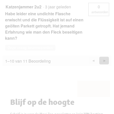
Katzenjammer 2u2
·
3 jaar geleden
0
antwoorden
Habe leider eine undichte Flasche
erwischt und die Flüssigkeit ist auf einen
geölten Parkett getropft. Hat jemand
Erfahrung wie man den Fleck beseitigen
kann?
Deze vraag beantwoorden
1–10 van 11 Beoordeling
Vorige
◄
Volge
►
Questions
Quest
Blijf op de hoogte