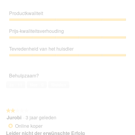
Productkwaliteit
Productkwaliteit,
5
Prijs-kwaliteitsverhouding
van
5
Prijs-
kwaliteitsverhouding,
Tevredenheid van het huisdier
5
van
Tevredenheid
5
van
het
Behulpzaam?
huisdier,
5
Ja ·
11
Nee ·
0
Melden
van
5
★★★★★
★★★★★
Jurobi
·
3 jaar geleden
2
van
Online koper
*
5
Leider nicht der erwünschte Erfolg
sterren.