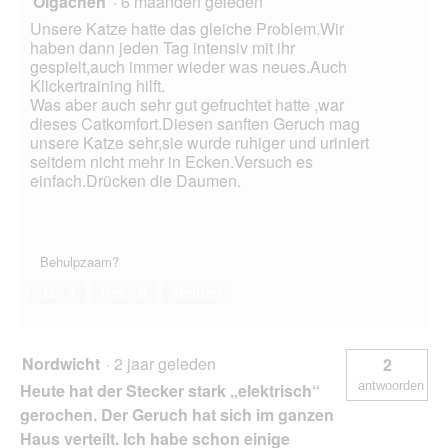
Olgachen
·
6 maanden geleden
Unsere Katze hatte das gleiche Problem.Wir
haben dann jeden Tag intensiv mit ihr
gespielt,auch immer wieder was neues.Auch
Klickertraining hilft.
Was aber auch sehr gut gefruchtet hatte ,war
dieses Catkomfort.Diesen sanften Geruch mag
unsere Katze sehr,sie wurde ruhiger und uriniert
seitdem nicht mehr in Ecken.Versuch es
einfach.Drücken die Daumen.
Behulpzaam?
Ja ·
1
Nee ·
0
Melden
Nordwicht
·
2 jaar geleden
2
antwoorden
Heute hat der Stecker stark „elektrisch“
gerochen. Der Geruch hat sich im ganzen
Haus verteilt. Ich habe schon einige