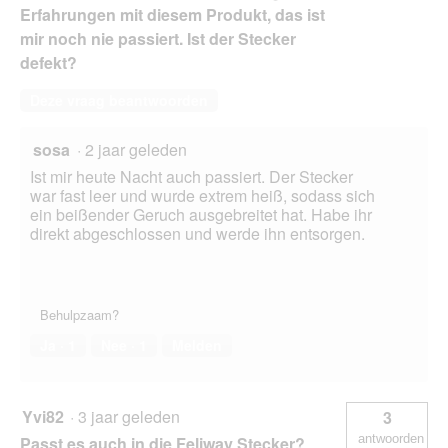
Erfahrungen mit diesem Produkt, das ist
mir noch nie passiert. Ist der Stecker
defekt?
Deze vraag beantwoorden
sosa
·
2 jaar geleden
Ist mir heute Nacht auch passiert. Der Stecker
war fast leer und wurde extrem heiß, sodass sich
ein beißender Geruch ausgebreitet hat. Habe ihr
direkt abgeschlossen und werde ihn entsorgen.
Behulpzaam?
Ja ·
1
Nee ·
1
Melden
Yvi82
·
3 jaar geleden
3
antwoorden
Passt es auch in die Feliway Stecker?