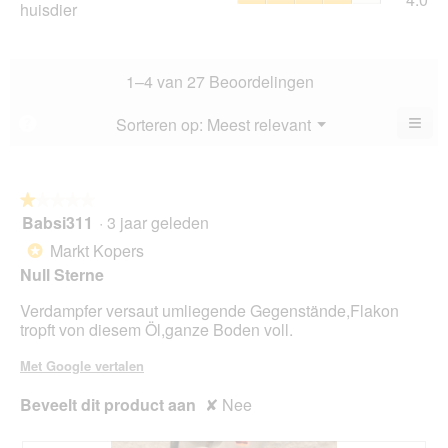
huisdier
5.
sco
va
het
is
5.
hui
3.9
gem
va
sco
1–4 van 27 Beoordelingen
5.
is
4
≡
Menu
Sorteren op:
Meest relevant
?
▼
va
Als
5.
u
op
de
volg
★★★★★
★★★★★
kno
Babsi311
·
3 jaar geleden
1
klikt,
van
word
Markt Kopers
*
de
5
onde
Null Sterne
sterren.
inho
bijg
Verdampfer versaut umliegende Gegenstände,Flakon
tropft von diesem Öl,ganze Boden voll.
Met Google vertalen
Beveelt dit product aan
✘
Nee