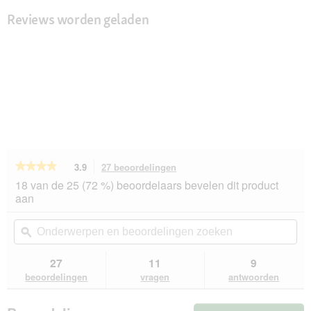
Reviews worden geladen
★★★★★
★★★★★
3.9
27 beoordelingen
Met
deze
3.9
18 van de 25 (72 %) beoordelaars bevelen dit product
van
actie
aan
de
navigeert
5
u
Onderwerpen
On
sterren.
naar
en
ϙ
en
Beoordelingen
beoordelingen.
beoordelingen
beo
lezen
van
zoeken
zo
27
11
9
Beaphar
beoordelingen
vragen
antwoorden
CatComfort
Excellence
starterset