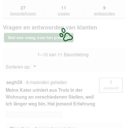
u
naar
naa
sterren.
naar
vragen
vra
27
11
9
Beoordelingen
beoordelingen.
en
en
lezen
beoordelingen
vragen
antwoorden
van
antwoorden
ant
Beaphar
Vragen en antwoorden van klanten
CatComfort
Excellence
starterset
Stel een vraag over het product
48
ml
1–10 van 11 Beoordeling
Menu
Sorteren op:
▼
aegh59
·
6 maanden geleden
1
antwoord
Meine Kater uriniert aus Trotz in der
Wohnung an verschiedenen Stellen, weil
ich länger weg bin. Hat jemand Erfahrung
Deze vraag beantwoorden