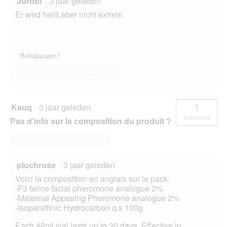
Jurobi
·
3 jaar geleden
Er wird heiß,aber nicht extrem.
Behulpzaam?
Ja ·
4
Nee ·
0
Melden
Kauq
·
3 jaar geleden
1
antwoord
Pas d'info sur la composition du produit ?
Deze vraag beantwoorden
pluchrose
·
3 jaar geleden
Voici la composition en anglais sur le pack:
-F3 feline facial pheromone analogue 2%
-Maternal Appesing Pheromone analogue 2%
-Isoparaffinic Hydrocarbon q.s 100g
Each 48ml vial lasts up to 30 days. Effective in