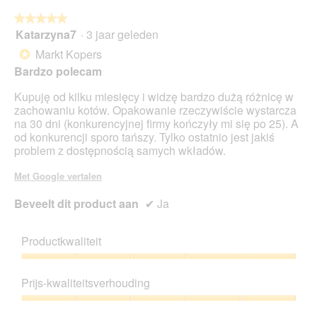
i
e
n
z
★★★★★
★★★★★
g
e
Katarzyna7
·
3 jaar geleden
5
f
a
van
Markt Kopers
*
o
c
5
Bardzo polecam
t
t
sterren.
o
i
Kupuję od kilku miesięcy i widzę bardzo dużą różnicę w
1
e
zachowaniu kotów. Opakowanie rzeczywiście wystarcza
.
o
na 30 dni (konkurencyjnej firmy kończyły mi się po 25). A
p
od konkurencji sporo tańszy. Tylko ostatnio jest jakiś
e
problem z dostępnością samych wkładów.
n
t
Met Google vertalen
u
e
Beveelt dit product aan
✔
Ja
e
n
m
Productkwaliteit
o
d
Productkwaliteit,
a
5
Prijs-kwaliteitsverhouding
a
van
l
5
Prijs-
d