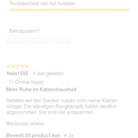
kwaliteitsverhouding,
Tevredenheid van het huisdier
i
5
a
van
Tevredenheid
l
5
van
o
het
o
Behulpzaam?
huisdier,
g
5
v
Ja ·
10
Nee ·
0
Melden
van
e
5
n
s
t
★★★★★
★★★★★
e
Nala1505
·
3 jaar geleden
5
r
van
.
Online koper
*
5
Mehr Ruhe im Katzenhaushalt
sterren.
Seitdem wir den Stecker nutzen sind meine Katzen
ruhiger. Die ständigen Rangkämpfe haben deutlich
abgenommen. Sie sind viel entspannter.
Met Google vertalen
Beveelt dit product aan
✔
Ja