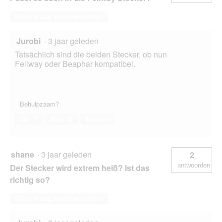
Deze vraag beantwoorden
Jurobi
·
3 jaar geleden
Tatsächlich sind die beiden Stecker, ob nun
Feliway oder Beaphar kompatibel.
Behulpzaam?
Ja ·
7
Nee ·
0
Melden
shane
·
3 jaar geleden
2
antwoorden
Der Stecker wird extrem heiß? Ist das
richtig so?
Deze vraag beantwoorden