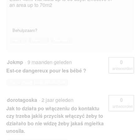
an area up to 70m2
Behulpzaam?
Ja ·
2
Nee ·
0
Melden
Jokmp
·
9 maanden geleden
0
antwoorden
Est-ce dangereux pour les bébé ?
Deze vraag beantwoorden
dorotagoska
·
2 jaar geleden
0
antwoorden
Jak to działa po włączeniu do kontaktu
czy trzeba jakiś przycisk włączyć żeby to
działało bo nie widzę żeby jakaś mgiełka
unosila.