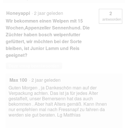
e
n
Honeyappi
·
2 jaar geleden
2
s
antwoorden
Wir bekommen einen Welpen mit 15
t
e
Wochen,Appenzeller Sennenhund. Die
r
Züchter haben bosch welpenfutter
.
gefüttert, wir möchten bei der Sorte
bleiben, ist Junior Lamm und Reis
geeignet?
Deze vraag beantwoorden
Max 100
·
2 jaar geleden
Guten Morgen , ja Dankeschön man auf der
Verpackung achten. Das ist ja für jedes Alter
gestaffelt, unser Bernersenn hat das auch
bekommen . Aber halt Alters gemäß. Kann ihnen
nur empfehlen mal nach Fressnapf zu fahren da
werden sie gut beraten. Lg Matthias