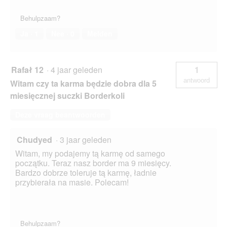
Behulpzaam?
Ja ·
1
Nee ·
0
Melden
Rafał 12
·
4 jaar geleden
1
antwoord
Witam czy ta karma będzie dobra dla 5
miesięcznej suczki Borderkoli
Deze vraag beantwoorden
Chudyed
·
3 jaar geleden
Witam, my podajemy tą karmę od samego
początku. Teraz nasz border ma 9 miesięcy.
Bardzo dobrze toleruje tą karmę, ładnie
przybierała na masie. Polecam!
Behulpzaam?