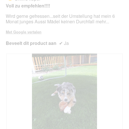
e
e
5
Voll zu empfehlen!!!!
n
n
sterren.
s
m
Wird gerne gefressen...seit der Umstellung hat mein 6
t
o
Monat junges Aussi Mädel keinen Durchfall mehr...
e
d
r
a
Met Google vertalen
.
a
l
Beveelt dit product aan
✔
Ja
d
i
a
l
o
o
g
v
e
n
s
t
e
r
.