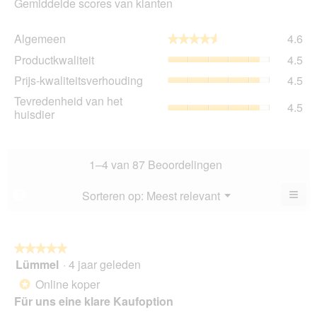
Gemiddelde scores van klanten
Al
Algemeen
4.6
★★★★★
★★★★★
gem
Pro
Productkwaliteit
4.5
sco
gem
is
Prij
Prijs-kwaliteitsverhouding
4.5
sco
4.6
kwa
is
Tev
Tevredenheid van het
va
gem
4.5
4.5
va
huisdier
5.
sco
va
het
is
5.
hui
4.5
gem
va
sco
1–4 van 87 Beoordelingen
5.
is
4.5
≡
Menu
Sorteren op:
Meest relevant
?
▼
va
Als
5.
u
op
de
volg
★★★★★
★★★★★
kno
Lümmel
·
4 jaar geleden
5
klikt,
van
word
Online koper
*
de
5
onde
Für uns eine klare Kaufoption
sterren.
inho
bijg