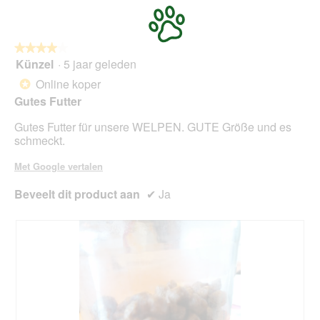
5
p
e
n
★★★★★
★★★★★
t
Künzel
·
5 jaar geleden
u
4
e
van
Online koper
*
e
5
Gutes Futter
n
sterren.
m
Gutes Futter für unsere WELPEN. GUTE Größe und es
o
schmeckt.
d
a
Met Google vertalen
a
l
Beveelt dit product aan
✔
Ja
d
i
a
l
o
o
g
v
e