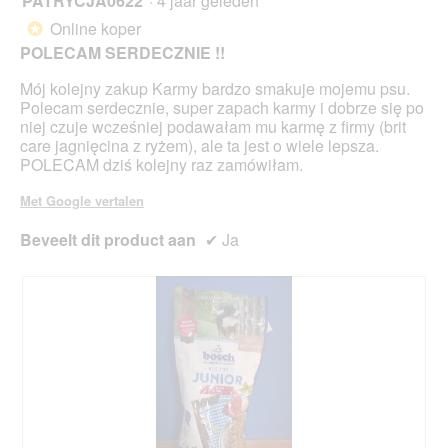
PATRYCJA0622
·
4 jaar geleden
u
e
van
Online koper
*
e
5
POLECAM SERDECZNIE !!
n
sterren.
m
Mój kolejny zakup Karmy bardzo smakuje mojemu psu.
o
Polecam serdecznie, super zapach karmy i dobrze się po
d
niej czuje wcześniej podawałam mu karmę z firmy (brit
a
care jagnięcina z ryżem), ale ta jest o wiele lepsza.
a
POLECAM dziś kolejny raz zamówiłam.
l
d
Met Google vertalen
i
a
Beveelt dit product aan
✔
Ja
l
o
o
g
v
e
n
s
t
e
r