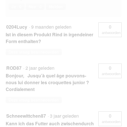
Ja ·
0
Nee ·
0
Melden
0204Lucy
·
9 maanden geleden
0
antwoorden
Ist in diesem Produkt Rind in irgendeiner
Form enthalten?
Deze vraag beantwoorden
ROD87
·
2 jaar geleden
0
antwoorden
Bonjour, Jusqu’à quel âge pouvons-
nous lui donner les croquettes junior ?
Cordialement
Deze vraag beantwoorden
Schneewittchen87
·
3 jaar geleden
0
antwoorden
Kann ich das Futter auch zwischendurch