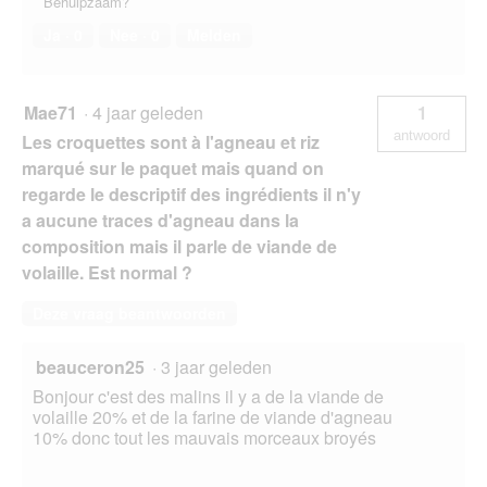
Behulpzaam?
Ja ·
0
Nee ·
0
Melden
Mae71
·
4 jaar geleden
1
antwoord
Les croquettes sont à l'agneau et riz
marqué sur le paquet mais quand on
regarde le descriptif des ingrédients il n'y
a aucune traces d'agneau dans la
composition mais il parle de viande de
volaille. Est normal ?
Deze vraag beantwoorden
beauceron25
·
3 jaar geleden
Bonjour c'est des malins il y a de la viande de
volaille 20% et de la farine de viande d'agneau
10% donc tout les mauvais morceaux broyés