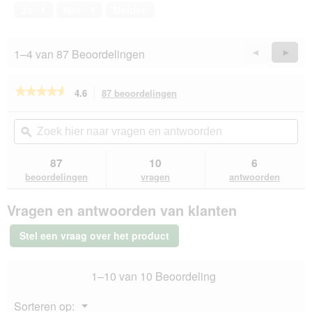
4
1
e
Ja ·
1
Nee ·
1
Melden
van
.
o
5
p
e
1–4 van 87 Beoordelingen
Vorige
◄
Volge
►
n
Reviews
Revie
t
u
★★★★★
★★★★★
4.6
87 beoordelingen
Met
e
deze
4.6
e
van
actie
Zoek
Zo
n
de
navigeert
hier
ϙ
hie
m
5
u
naar
naa
o
sterren.
naar
vragen
vra
87
10
6
Beoordelingen
d
beoordelingen.
en
en
lezen
beoordelingen
vragen
antwoorden
a
van
antwoorden
ant
a
bosch
l
Vragen en antwoorden van klanten
Junior
d
lam
i
en
Stel een vraag over het product
rijst
a
3
l
kg
o
1–10 van 10 Beoordeling
o
g
Menu
Sorteren op:
v
▼