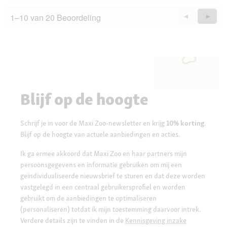
1–10 van 20 Beoordeling
Vorige
◄
Volge
►
Questions
Quest
Blijf op de hoogte
Schrijf je in voor de Maxi Zoo-newsletter en krijg
10% korting
.
Blijf op de hoogte van actuele aanbiedingen en acties.
Ik ga ermee akkoord dat Maxi Zoo en haar partners mijn
persoonsgegevens en informatie gebruiken om mij een
geïndividualiseerde nieuwsbrief te sturen en dat deze worden
vastgelegd in een centraal gebruikersprofiel en worden
gebruikt om de aanbiedingen te optimaliseren
(personaliseren) totdat ik mijn toestemming daarvoor intrek.
Verdere details zijn te vinden in de
Kennisgeving inzake