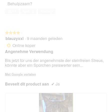
t
t
Behulpzaam?
huisdier,
s
i
5
e
e
Ja ·
1
Nee ·
0
Melden
van
i
o
5
n
p
.
e
n
★★★★★
★★★★★
t
blauzyxxl
·
9 maanden geleden
u
4
e
van
Online koper
*
e
5
Angenehme Verwendung
n
sterren.
m
Bis jetzt für uns der angenehmste der steinfreien Streus,
o
könnte aber ein Spürchen preiswerter sein...
d
a
Met Google vertalen
a
l
Beveelt dit product aan
✔
Ja
d
i
a
l
o
o