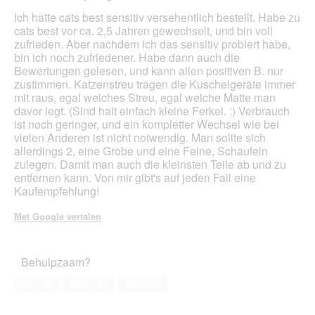
v
t
e
van
Ich hatte cats best sensitiv versehentlich bestellt. Habe zu
e
i
e
5
cats best vor ca. 2,5 Jahren gewechselt, und bin voll
n
v
n
sterren.
zufrieden. Aber nachdem ich das sensitiv probiert habe,
s
e
m
bin ich noch zufriedener. Habe dann auch die
t
o
Bewertungen gelesen, und kann allen positiven B. nur
e
d
zustimmen. Katzenstreu tragen die Kuschelgeräte immer
r
a
mit raus, egal welches Streu, egal welche Matte man
.
a
davor legt. (Sind halt einfach kleine Ferkel. ;) Verbrauch
l
ist noch geringer, und ein kompletter Wechsel wie bei
d
vielen Anderen ist nicht notwendig. Man sollte sich
i
allerdings 2, eine Grobe und eine Feine, Schaufeln
a
zulegen. Damit man auch die kleinsten Teile ab und zu
l
entfernen kann. Von mir gibt's auf jeden Fall eine
o
Kaufempfehlung!
o
g
Met Google vertalen
v
e
n
Behulpzaam?
s
t
Ja ·
58
Nee ·
27
Melden
e
r