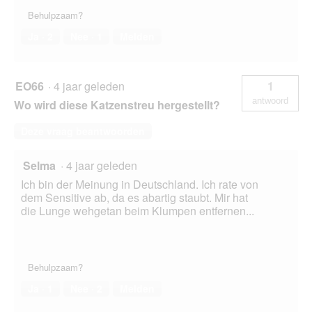
Behulpzaam?
Ja ·
2
Nee ·
1
Melden
EO66
·
4 jaar geleden
1
antwoord
Wo wird diese Katzenstreu hergestellt?
Deze vraag beantwoorden
Selma
·
4 jaar geleden
Ich bin der Meinung in Deutschland. Ich rate von
dem Sensitive ab, da es abartig staubt. Mir hat
die Lunge wehgetan beim Klumpen entfernen...
Behulpzaam?
Ja ·
1
Nee ·
2
Melden