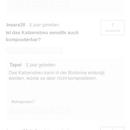
Ja ·
2
Nee ·
25
Melden
Inaara28
·
2 jaar geleden
1
antwoord
Ist das Katzenstreu sensitiv auch
kompostierbar?
Deze vraag beantwoorden
Tapsi
·
2 jaar geleden
Das Katzenstreu kann in der Biotonne entsorgt
werden, würde es aber nicht kompostieren.
Behulpzaam?
Ja ·
0
Nee ·
19
Melden