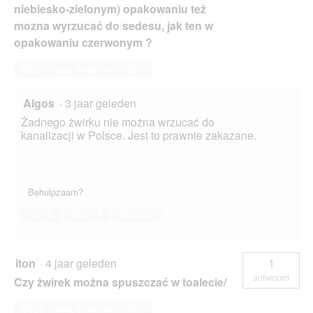
niebiesko-zielonym) opakowaniu też
mozna wyrzucać do sedesu, jak ten w
opakowaniu czerwonym ?
Deze vraag beantwoorden
Algos
·
3 jaar geleden
Żadnego żwirku nie można wrzucać do
kanalizacji w Polsce. Jest to prawnie zakazane.
Behulpzaam?
Ja ·
0
Nee ·
1
Melden
iton
·
4 jaar geleden
1
antwoord
Czy żwirek można spuszczać w toalecie/
Deze vraag beantwoorden