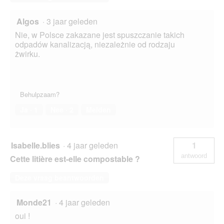
Algos
·
3 jaar geleden
Nie, w Polsce zakazane jest spuszczanie takich
odpadów kanalizacją, niezależnie od rodzaju
żwirku.
Behulpzaam?
Ja ·
1
Nee ·
2
Melden
Isabelle.blies
·
4 jaar geleden
1
antwoord
Cette litière est-elle compostable ?
Deze vraag beantwoorden
Monde21
·
4 jaar geleden
oui !