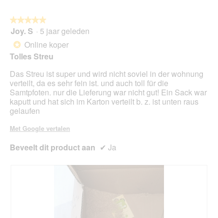
.
★★★★★
★★★★★
Joy. S
·
5 jaar geleden
5
van
Online koper
*
5
Tolles Streu
sterren.
Das Streu ist super und wird nicht soviel in der wohnung
verteilt, da es sehr fein ist. und auch toll für die
Samtpfoten. nur die Lieferung war nicht gut! Ein Sack war
kaputt und hat sich im Karton verteilt b. z. ist unten raus
gelaufen
Met Google vertalen
Beveelt dit product aan
✔
Ja