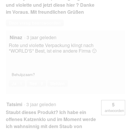
und violette und jetzt diese hier ? Danke
im Voraus. Mit freundlichen Grüßen
Deze vraag beantwoorden
Ninaz
·
3 jaar geleden
Rote und violette Verpackung klingt nach
*WORLD'S* Best, ist eine andere Firma 🙂
Behulpzaam?
Ja ·
1
Nee ·
9
Melden
Tatsimi
·
3 jaar geleden
5
antwoorden
Staubt dieses Produkt? Ich habe ein
offenes Katzenklo und im Moment werde
ich wahnsinnig mit dem Staub von