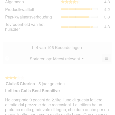
Algemeen
4.3
★★★★★
★★★★★
gem
Pro
Productkwaliteit
4.2
sco
gem
is
Prij
Prijs-kwaliteitsverhouding
3.8
sco
4.3
kwa
is
Tev
Tevredenheid van het
va
gem
4.3
4.2
va
huisdier
5.
sco
va
het
is
5.
hui
3.8
gem
va
sco
1–4 van 106 Beoordelingen
5.
is
4.3
≡
Menu
Sorteren op:
Meest relevant
?
▼
va
Als
5.
u
op
de
volg
★★★★★
★★★★★
kno
Giulia&Charles
·
5 jaar geleden
3
klikt,
van
word
Lettiera Cat’s Best Sensitive
de
5
onde
sterren.
Ho comprato 9 pacchi da 2.9kg l'uno di questa lettiera
inho
bijg
attratta dal prezzo e dalle recensioni. La lettiera ha un
profumo molto gradevole di legno, che dura anche per un
mese. Inoltre agglomera molto molto bene. Con un sacco