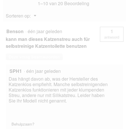
o
1–10 van 20 Beoordeling
o
g
Menu
Sorteren op:
v
▼
e
n
Benson
·
één jaar geleden
1
s
antwoord
kann man dieses Katzenstreu auch für
t
e
selbstreinige Katzentoilette benutzen
r
.
Deze vraag beantwoorden
SPH1
·
één jaar geleden
Das hängt davon ab, was der Hersteller des
Katzenklos empfiehlt. Manche selbstreinigenden
Katzenklos funktionieren mit jeder klumpenden
Streu, andere nur mit Silikatstreu. Leider haben
Sie ihr Modell nicht genannt.
Behulpzaam?