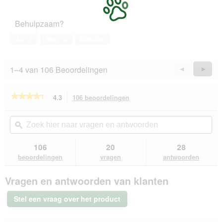
5
van
o
c
het
t
t
Behulpzaam?
huisdier,
o
i
4
1
e
Ja ·
1
Nee ·
0
Melden
van
.
o
5
p
e
1–4 van 106 Beoordelingen
Vorige
◄
Volge
►
n
Reviews
Revie
t
u
★★★★★
★★★★★
4.3
106 beoordelingen
Met
e
deze
4.3
e
van
actie
Zoek
Zo
n
de
navigeert
hier
ϙ
hie
m
5
u
naar
naa
o
sterren.
naar
vragen
vra
106
20
28
Beoordelingen
d
beoordelingen.
en
en
lezen
beoordelingen
vragen
antwoorden
a
van
antwoorden
ant
a
Cat's
l
Vragen en antwoorden van klanten
Best
d
Sensitive
i
klontvormende
Stel een vraag over het product
kattenbakvulling
a
2x2,9
l
kg