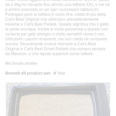
da 2.9kg ho riempito fino all'orlo una lettiera XXL e me ne
è anche avanzata un po' per i successivi rabbocchi.
Purtroppo però la lettiera è molto fine, molto di più della
Cat's Best Original che utilizzavo precedentemente
insieme a Cat's Best Pellets. Questo significa che il gatto
la porta ovunque. Inoltre è molto polverosa e questo non
va bene per gatti allergici o molto sensibili come il mio.
Utilizzerò i pacchi rimanenti, ma non credo ne comprerò
ancora. Sicuramente invece ritornerò a Cat's Best
Original e Cat's Best Smart Pellets che compro sempre
da Maxizoo, e che reputo superiori come lettiere.
Met Google vertalen
Beveelt dit product aan
✘
Nee