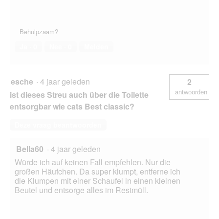
Behulpzaam?
Ja ·
0
Nee ·
0
Melden
esche
·
4 jaar geleden
2
antwoorden
ist dieses Streu auch über die Toilette
entsorgbar wie cats Best classic?
Deze vraag beantwoorden
Bella60
·
4 jaar geleden
Würde ich auf keinen Fall empfehlen. Nur die
großen Häufchen. Da super klumpt, entferne ich
die Klumpen mit einer Schaufel in einen kleinen
Beutel und entsorge alles im Restmüll.