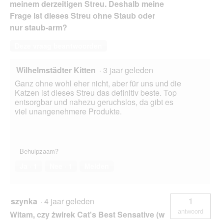
meinem derzeitigen Streu. Deshalb meine
Frage ist dieses Streu ohne Staub oder
nur staub-arm?
Deze vraag beantwoorden
Wilhelmstädter Kitten
·
3 jaar geleden
Ganz ohne wohl eher nicht, aber für uns und die
Katzen ist dieses Streu das definitiv beste. Top
entsorgbar und nahezu geruchslos, da gibt es
viel unangenehmere Produkte.
Behulpzaam?
Ja ·
1
Nee ·
1
Melden
szynka
·
4 jaar geleden
1
antwoord
Witam, czy żwirek Cat's Best Sensative (w