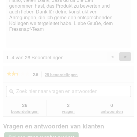
genommen hast, das Produkt zu bewerten und
auch lieben Dank für deine konstruktiven
Anregungen, die ich gerne den entsprechenden
Kollegen weitergeleitet habe. Liebe Grüße, dein
Fressnapf-Team
1–4 van 26 Beoordelingen
Vorige
◄
Volge
►
Reviews
Revie
★★★★★
★★★★★
2.5
26 beoordelingen
Met
deze
2.5
van
actie
Zoek
Zo
de
navigeert
hier
ϙ
hie
5
u
naar
naa
sterren.
naar
vragen
vra
26
2
0
Beoordelingen
beoordelingen.
en
en
lezen
beoordelingen
vragen
antwoorden
van
antwoorden
ant
Dogs
Vragen en antwoorden van klanten
Creek
Frisbee
23
Stel een vraag over het product