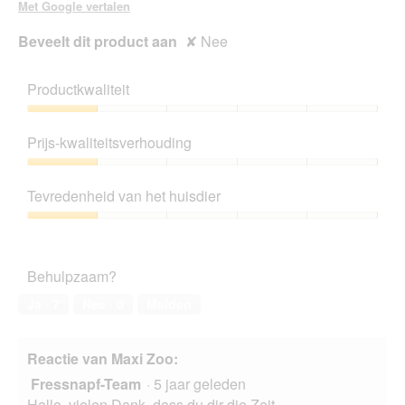
Met Google vertalen
n
s
Beveelt dit product aan
✘
Nee
t
e
r
Productkwaliteit
.
Productkwaliteit,
1
Prijs-kwaliteitsverhouding
van
5
Prijs-
kwaliteitsverhouding,
Tevredenheid van het huisdier
1
van
Tevredenheid
5
van
het
Behulpzaam?
huisdier,
1
Ja ·
7
Nee ·
0
Melden
van
5
Reactie van Maxi Zoo:
Fressnapf-Team
·
5 jaar geleden
Hallo, vielen Dank, dass du dir die Zeit