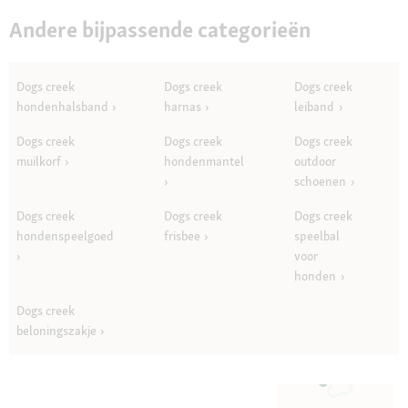
Andere bijpassende categorieën
Dogs creek
Dogs creek
Dogs creek
hondenhalsband
harnas
leiband
Dogs creek
Dogs creek
Dogs creek
muilkorf
hondenmantel
outdoor
schoenen
Dogs creek
Dogs creek
Dogs creek
hondenspeelgoed
frisbee
speelbal
voor
honden
Dogs creek
beloningszakje