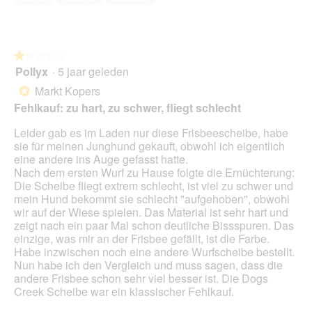
i
van
.
o
a
5
p
l
e
o
n
o
★★★★★
★★★★★
t
g
Pollyx
·
5 jaar geleden
u
1
v
e
van
Markt Kopers
*
e
e
5
Fehlkauf: zu hart, zu schwer, fliegt schlecht
n
n
sterren.
s
m
Leider gab es im Laden nur diese Frisbeescheibe, habe
t
o
sie für meinen Junghund gekauft, obwohl ich eigentlich
e
d
eine andere ins Auge gefasst hatte.
r
a
Nach dem ersten Wurf zu Hause folgte die Ernüchterung:
.
a
Die Scheibe fliegt extrem schlecht, ist viel zu schwer und
l
mein Hund bekommt sie schlecht "aufgehoben", obwohl
d
wir auf der Wiese spielen. Das Material ist sehr hart und
i
zeigt nach ein paar Mal schon deutliche Bissspuren. Das
a
einzige, was mir an der Frisbee gefällt, ist die Farbe.
l
Habe inzwischen noch eine andere Wurfscheibe bestellt.
o
Nun habe ich den Vergleich und muss sagen, dass die
o
andere Frisbee schon sehr viel besser ist. Die Dogs
g
Creek Scheibe war ein klassischer Fehlkauf.
v
e