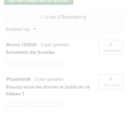
cm
1–2 van 2 Beoordeling
Menu
Sorteren op:
▼
Bruno 192020
·
2 jaar geleden
0
antwoorden
Schwimmt die Scheibe
Deze vraag beantwoorden
Plumette58
·
2 jaar geleden
0
antwoorden
Pouvez-vous me donner le poids de ce
frisbee ?
Deze vraag beantwoorden