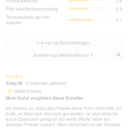
Productkwaliteit
2.6
gem
is
Prij
Prijs-kwaliteitsverhouding
2.5
sco
2.5
kwa
is
Tev
Tevredenheid van het
va
gem
3.1
2.6
va
huisdier
5.
sco
va
het
is
5.
hui
2.5
gem
va
sco
1–4 van 26 Beoordelingen
5.
is
3.1
≡
Menu
Sorteren op:
Meest relevant
?
▼
va
Als
5.
u
op
de
volg
★★★★★
★★★★★
kno
Easy M
·
3 maanden geleden
4
klikt,
van
word
Markt Kopers
*
de
5
onde
Mein Hund vergöttert diese Scheibe
sterren.
inho
bijg
Ich stimme zu, dass das Frisbee seine Form nicht hält. Ich
finde, es lässt sich dennoch gut werfen, ist aber eher für
kurze Distanzen geeignet (für weite Würfe lieber ein
anderes Frisbee nutzen). Mein Hund liebt es die Scheibe