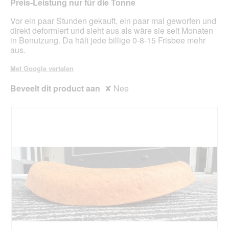
Preis-Leistung nur für die Tonne
n
n
sterren.
s
m
Vor ein paar Stunden gekauft, ein paar mal geworfen und
t
o
direkt deformiert und sieht aus als wäre sie seit Monaten
e
d
in Benutzung. Da hält jede billige 0-8-15 Frisbee mehr
r
a
aus.
.
a
l
Met Google vertalen
d
i
Beveelt dit product aan
✘
Nee
a
l
o
o
g
v
e
n
s
t
e
r
.