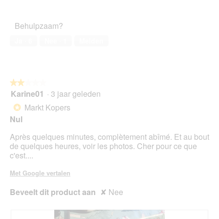
f
a
r
5
a
van
o
c
.
a
het
t
t
Behulpzaam?
l
huisdier,
o
i
d
4
3
e
Ja ·
6
Nee ·
1
Melden
i
van
.
o
a
5
p
l
e
o
n
o
★★★★★
★★★★★
t
g
Karine01
·
3 jaar geleden
u
2
v
e
van
Markt Kopers
*
e
e
5
Nul
n
n
sterren.
s
m
Après quelques minutes, complètement abîmé. Et au bout
t
o
de quelques heures, voir les photos. Cher pour ce que
e
d
c'est....
r
a
.
a
Met Google vertalen
l
d
Beveelt dit product aan
✘
Nee
i
a
l