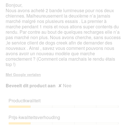
s
Bonjour,
t
Nous avons acheté 2 bande lumineuse pour nos deux
e
chiennes. Malheureusement la deuxième n’a jamais
r
marché malgré nos plusieurs essais . La premier à
.
marche pendant 1 mois et nous ations super contents du
rendu. Par contre au bout de quelques recharges elle n’a
pas marché non plus. Nous avons cherche, sans success
,le service client de dogs creek afin de demander des
nouveaux . Ainsi , savez vous comment pouvons nous
avons avoir un nouveau modèle que marche
correctement ? (Comment cela marchais le rendu étais
top !)
Met Google vertalen
Beveelt dit product aan
✘
Nee
Productkwaliteit
Productkwaliteit,
1
Prijs-kwaliteitsverhouding
van
5