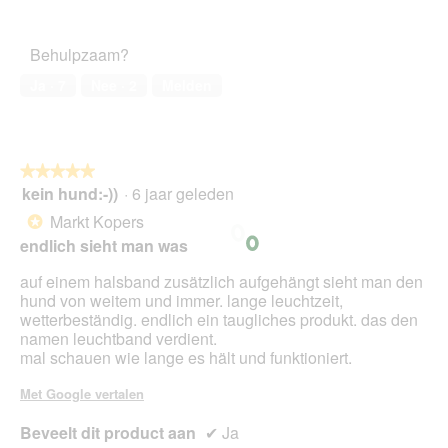
Prijs-
kwaliteitsverhouding,
1
Behulpzaam?
van
5
Ja ·
7
Nee ·
2
Melden
★★★★★
★★★★★
kein hund:-))
·
6 jaar geleden
5
van
Markt Kopers
*
5
endlich sieht man was
sterren.
auf einem halsband zusätzlich aufgehängt sieht man den
hund von weitem und immer. lange leuchtzeit,
wetterbeständig. endlich ein taugliches produkt. das den
namen leuchtband verdient.
mal schauen wie lange es hält und funktioniert.
Met Google vertalen
Beveelt dit product aan
✔
Ja