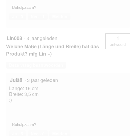
Behulpzaam?
Ja ·
0
Nee ·
1
Melden
Lin008
·
3 jaar geleden
1
antwoord
Welche Maße (Länge und Breite) hat das
Produkt? mfg Lin =)
Deze vraag beantwoorden
Julää
·
3 jaar geleden
Länge: 16 cm
Breite: 3,5 cm
:)
Behulpzaam?
Ja ·
5
Nee ·
0
Melden