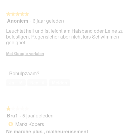
e
e
n
n
★★★★★
★★★★★
!
t
Anoniem
·
6 jaar geleden
u
5
e
van
Leuchtet hell und ist leicht am Halsband oder Leine zu
e
5
befestigen. Regensicher aber nicht fürs Schwimmen
n
sterren.
geeignet.
m
o
Met Google vertalen
d
a
a
Behulpzaam?
l
d
Ja ·
16
Nee ·
0
Melden
i
a
l
o
o
★★★★★
★★★★★
g
Bru1
·
5 jaar geleden
1
v
van
Markt Kopers
*
e
5
n
Ne marche plus , malheureusement
sterren.