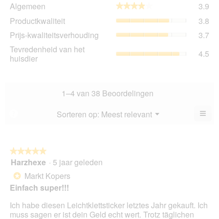
Al
Algemeen
3.9
★★★★★
★★★★★
gem
Pro
Productkwaliteit
3.8
sco
gem
is
Prij
Prijs-kwaliteitsverhouding
3.7
sco
3.9
kwa
is
Tev
Tevredenheid van het
va
gem
4.5
3.8
va
huisdier
5.
sco
va
het
is
5.
hui
3.7
gem
va
sco
1–4 van 38 Beoordelingen
5.
is
4.5
≡
Menu
Sorteren op:
Meest relevant
?
▼
va
Als
5.
u
op
de
volg
★★★★★
★★★★★
kno
Harzhexe
·
5 jaar geleden
5
klikt,
van
word
Markt Kopers
*
de
5
onde
Einfach super!!!
sterren.
inho
bijg
Ich habe diesen Leichtklettsticker letztes Jahr gekauft. Ich
muss sagen er ist dein Geld echt wert. Trotz täglichen