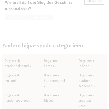
antwoorden
Wie breit darf der Steg des Geschirrs
maximal sein?
Deze vraag beantwoorden
Andere bijpassende categorieën
Dogs creek
Dogs creek
Dogs creek
hondenhalsband
harnas
leiband
Dogs creek
Dogs creek
Dogs creek
muilkorf
hondenmantel
outdoor
schoenen
Dogs creek
Dogs creek
Dogs creek
hondenspeelgoed
frisbee
speelbal
voor