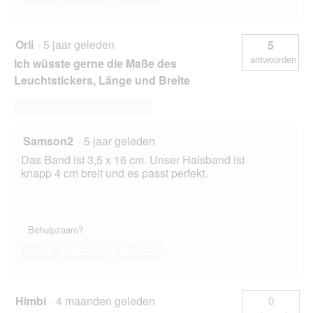
Orli
·
5 jaar geleden
5
antwoorden
Ich wüsste gerne die Maße des
Leuchtstickers, Länge und Breite
Deze vraag beantwoorden
Samson2
·
5 jaar geleden
Das Band ist 3,5 x 16 cm. Unser Halsband ist
knapp 4 cm breit und es passt perfekt.
Behulpzaam?
Ja ·
5
Nee ·
0
Melden
Himbi
·
4 maanden geleden
0