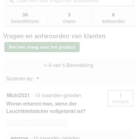
navigeert
hier
ϙ
hie
5
u
naar
naa
sterren.
naar
vragen
vra
38
5
8
Beoordelingen
beoordelingen.
en
en
lezen
beoordelingen
vragen
antwoorden
van
antwoorden
ant
Dogs
Vragen en antwoorden van klanten
Creek
lichtgevende
sticker
Stel een vraag over het product
met
klittenband
Kuma
1–5 van 5 Beoordeling
blauw/turkoois
Menu
Sorteren op:
▼
Micki2021
·
10 maanden geleden
1
antwoord
Woran erkennt man, wenn der
Leuchtklettsticker vollgetankt ist?
Deze vraag beantwoorden
amgroe
·
10 maanden geleden