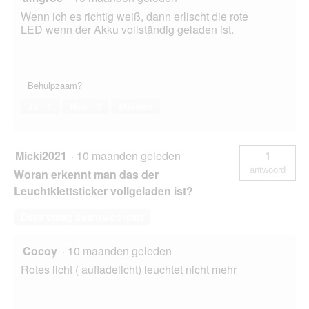
Wenn ich es richtig weiß, dann erlischt die rote
LED wenn der Akku vollständig geladen ist.
Behulpzaam?
Ja ·
1
Nee ·
0
Melden
Micki2021
·
10 maanden geleden
1
antwoord
Woran erkennt man das der
Leuchtklettsticker vollgeladen ist?
Deze vraag beantwoorden
Cocoy
·
10 maanden geleden
Rotes licht ( aufladelicht) leuchtet nicht mehr