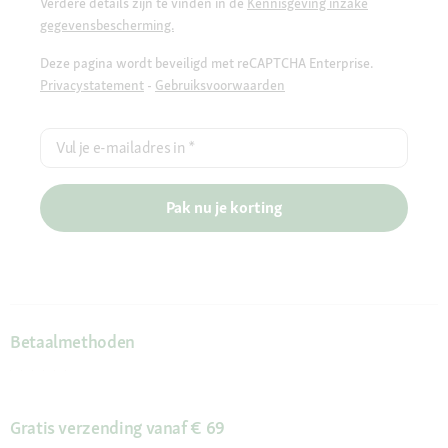
Verdere details zijn te vinden in de
Kennisgeving inzake
gegevensbescherming.
Deze pagina wordt beveiligd met reCAPTCHA Enterprise.
Privacystatement
-
Gebruiksvoorwaarden
Vul je e-mailadres in
*
Pak nu je korting
Betaalmethoden
Gratis verzending vanaf € 69