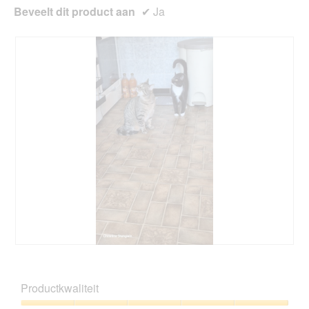
Beveelt dit product aan
✔
Ja
T
F
o
o
m
t
Productkwaliteit
&
o
H
M