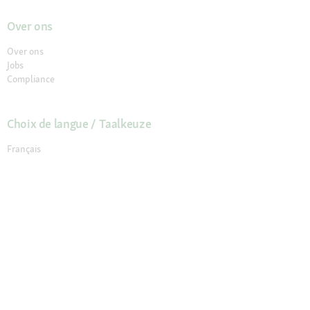
Over ons
Over ons
Jobs
Compliance
Choix de langue / Taalkeuze
Français
Nederlands
© 2026 Fressnapf Tiernahrungs GmbH
Impressum
Algemene voorwaarden
Gegevensbescherming
Annuleringsvoorwaarden
Cookie Instellingen