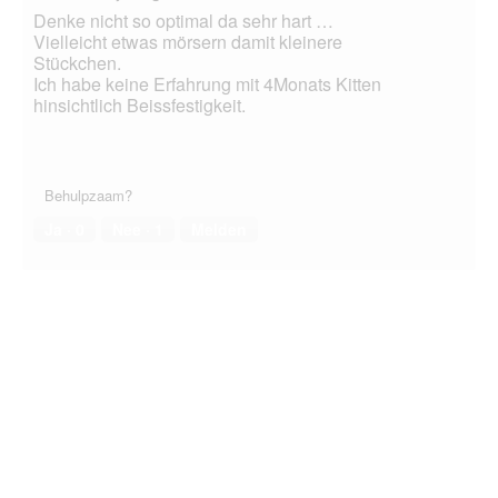
Denke nicht so optimal da sehr hart …
Vielleicht etwas mörsern damit kleinere
Stückchen.
Ich habe keine Erfahrung mit 4Monats Kitten
hinsichtlich Beissfestigkeit.
Behulpzaam?
Ja ·
0
Nee ·
1
Melden