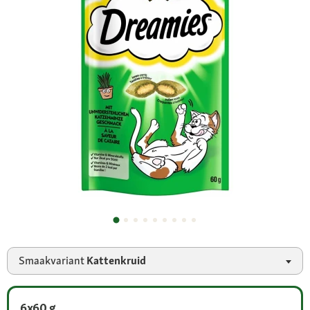
Smaakvariant
Kattenkruid
6x60 g