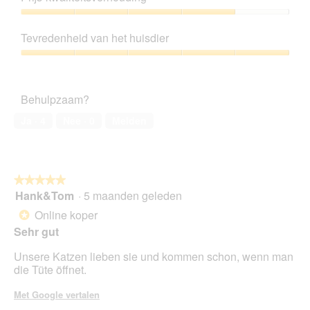
van
5
Prijs-
kwaliteitsverhouding,
Tevredenheid van het huisdier
4
van
Tevredenheid
5
van
het
Behulpzaam?
huisdier,
5
Ja ·
4
Nee ·
0
Melden
van
5
★★★★★
★★★★★
Hank&Tom
·
5 maanden geleden
5
van
Online koper
*
5
Sehr gut
sterren.
Unsere Katzen lieben sie und kommen schon, wenn man
die Tüte öffnet.
Met Google vertalen