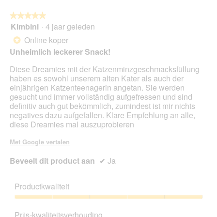
op
de
volg
★★★★★
★★★★★
kno
Kimbini
·
4 jaar geleden
5
klikt,
van
word
Online koper
*
de
5
onde
Unheimlich leckerer Snack!
sterren.
inho
bijg
Diese Dreamies mit der Katzenminzgeschmacksfüllung
haben es sowohl unserem alten Kater als auch der
einjährigen Katzenteenagerin angetan. Sie werden
gesucht und immer vollständig aufgefressen und sind
definitiv auch gut bekömmlich, zumindest ist mir nichts
negatives dazu aufgefallen. Klare Empfehlung an alle,
diese Dreamies mal auszuprobieren
Met Google vertalen
Beveelt dit product aan
✔
Ja
Productkwaliteit
Productkwaliteit,
5
Prijs-kwaliteitsverhouding