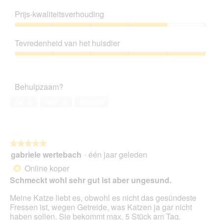
Productkwaliteit,
a
e
5
Prijs-kwaliteitsverhouding
n
t
van
k
d
5
Prijs-
e
kwaliteitsverhouding,
z
Tevredenheid van het huisdier
4
e
van
Tevredenheid
a
5
van
c
het
t
Behulpzaam?
huisdier,
i
5
e
Ja ·
0
Nee ·
0
Melden
van
o
5
p
e
n
★★★★★
★★★★★
t
gabriele wertebach
·
één jaar geleden
u
5
e
van
Online koper
*
e
5
Schmeckt wohl sehr gut ist aber ungesund.
n
sterren.
m
Meine Katze liebt es, obwohl es nicht das gesündeste
o
Fressen ist, wegen Getreide, was Katzen ja gar nicht
d
haben sollen. Sie bekommt max. 5 Stück am Tag.