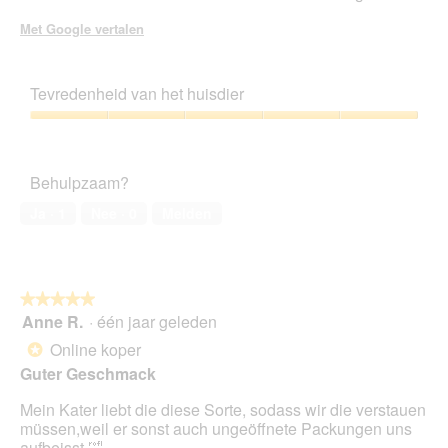
a
a
Met Google vertalen
l
d
i
Tevredenheid van het huisdier
a
l
Tevredenheid
o
van
o
het
g
Behulpzaam?
huisdier,
v
5
e
Ja ·
1
Nee ·
0
Melden
van
n
5
s
t
e
★★★★★
★★★★★
r
Anne R.
·
één jaar geleden
.
5
van
Online koper
*
5
Guter Geschmack
sterren.
Mein Kater liebt die diese Sorte, sodass wir die verstauen
müssen,weil er sonst auch ungeöffnete Packungen uns
aufbeisst 🤣