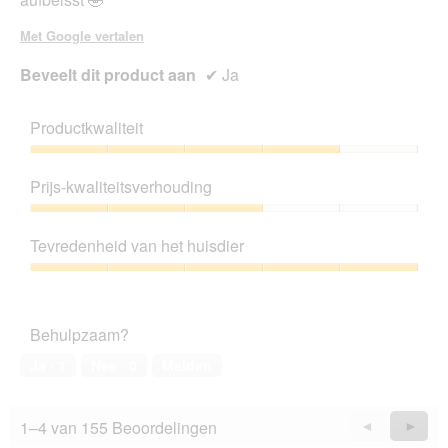
Met Google vertalen
Beveelt dit product aan
✔
Ja
Productkwaliteit
Productkwaliteit,
4
Prijs-kwaliteitsverhouding
van
5
Prijs-
kwaliteitsverhouding,
Tevredenheid van het huisdier
3
van
Tevredenheid
5
van
het
Behulpzaam?
huisdier,
5
Ja ·
1
Nee ·
0
Melden
van
5
1–4 van 155 Beoordelingen
Vorige
◄
Volge
►
Reviews
Revie