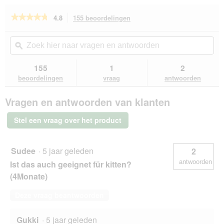
★★★★★
★★★★★
4.8
155 beoordelingen
Met
deze
4.8
van
actie
Zoek
Zo
de
navigeert
hier
ϙ
hie
5
u
naar
naa
sterren.
naar
vragen
vra
155
1
2
Beoordelingen
beoordelingen.
en
en
lezen
beoordelingen
vraag
antwoorden
van
antwoorden
ant
Dreamies
Vragen en antwoorden van klanten
kattensnack
Kattenkruid
6x60
Stel een vraag over het product
g
Sudee
·
5 jaar geleden
2
antwoorden
Ist das auch geeignet für kitten?
(4Monate)
Deze vraag beantwoorden
Gukki
·
5 jaar geleden