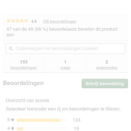
★★★★★
★★★★★
4.8
155 beoordelingen
Met
deze
4.8
47 van de 49 (96 %) beoordelaars bevelen dit product
van
actie
aan
de
navigeert
5
u
Onderwerpen
On
sterren.
naar
en
ϙ
en
Beoordelingen
beoordelingen.
beoordelingen
beo
lezen
van
zoeken
zo
155
1
2
Dreamies
beoordelingen
vraag
antwoorden
kattensnack
Kattenkruid
6x60
Beoordelingen
Schrijf beoordeling
.
g
Me
dez
Overzicht van scores
act
ope
Selecteer hieronder een rij om beoordelingen te filteren.
u
ee
5
sterren
133
133 beoordelingen met 5
Selecteer om beoordeling
★
mo
4
sterren
19
dia
19 beoordelingen met 4 s
Selecteer om beoordelinge
★