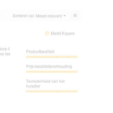
gemiddelde
van
scorewaarde
5.
is
≡
Menu
Sorteren op:
Meest relevant
?
3.6
▼
Als
van
u
5.
op
de
Markt Kopers
*
volgende
knop
klikt,
wordt
ore il
de
Productkwaliteit
onderstaande
 va les
inhoud
bijgewerkt
Productkwaliteit,
5
Prijs-kwaliteitsverhouding
van
5
Prijs-
kwaliteitsverhouding,
Tevredenheid van het
5
huisdier
van
5
Tevredenheid
van
het
huisdier,