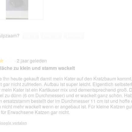
ulpzaam?
Ja ·
1
Nee ·
37
Melden
·
2 jaar geleden
★★★
★★★
fläche zu klein und stamm wackelt
 ihn heute gekauft damit mein Kater auf den Kratzbaum kommt.
t gar nicht zufrieden. Aufbau ist super leicht. Eigentlich selbster
en.
 mein Kater ist ein Kartäuser mix und dementsprechend groß. 
viel zu dünn (6 cm Durchmesser) und er wackelt ganz schön. Ha
n ersatzstamm bestellt der im Durchmesser 11 cm ist und hoffe 
 nicht mehr wackelt wenn er angebaut ist. Für kleine Katzen gu
 für Erwachsene Katzen gar nicht.
oogle vertalen