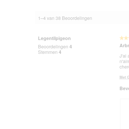
1–4 van 38 Beoordelingen
Legentilpigeon
★★
★★
5
Arbr
Beoordelingen
4
van
Stemmen
4
J'ai 
5
n'aim
sterr
cher
Met G
Beve