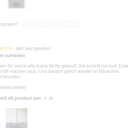
ulpzaam?
Ja ·
3
Nee ·
39
Melden
·
één jaar geleden
★★★
★★★
r zufrieden
ern für meine alte Katze Motte gekauft. Sie kommt nur zum Ess
häft machen raus. Und danach gleich wieder im Häuschen
en.
schwunden
oogle vertalen
elt dit product aan
✔
Ja