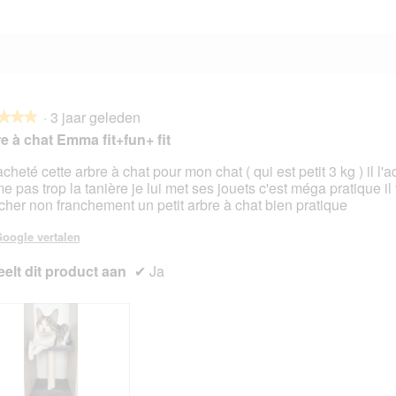
·
3 jaar geleden
★★★
★★★
e à chat Emma fit+fun+ fit
acheté cette arbre à chat pour mon chat ( qui est petit 3 kg ) il l'ad
e pas trop la tanière je lui met ses jouets c'est méga pratique il
en.
cher non franchement un petit arbre à chat bien pratique
oogle vertalen
elt dit product aan
✔
Ja