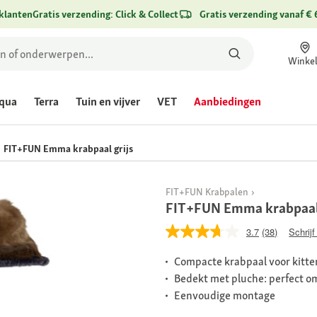
klanten
Gratis verzending: Click & Collect
Gratis verzending vanaf € 
Winke
qua
Terra
Tuin en vijver
VET
Aanbiedingen
FIT+FUN Emma krabpaal grijs
FIT+FUN Krabpalen
FIT+FUN Emma krabpaal 
3.7
(38)
Schrijf
Compacte krabpaal voor kitten
Bedekt met pluche: perfect om
Eenvoudige montage