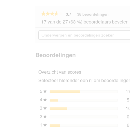
★★★★★
★★★★★
3.7
38 beoordelingen
Met
deze
3.7
17 van de 27 (63 %) beoordelaars bevelen 
van
actie
de
navigeert
Onderwerpen
5
u
en
sterren.
naar
beoordelingen
Beoordelingen
beoordeling
zoeken
lezen
van
Beoordelingen
FIT+FUN
Emma
krabpaal
Overzicht van scores
grijs
Selecteer hieronder een rij om beoordelingen 
5
sterren
1
★
4
sterren
5
★
3
sterren
1
★
2
sterren
0
★
1
sterren
6
★