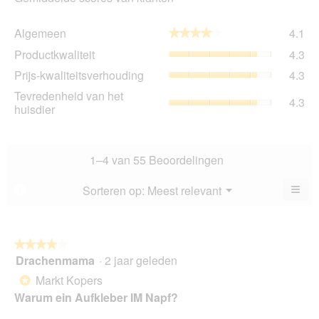
Al
Algemeen
4.1
★★★★★
★★★★★
gem
Pro
Productkwaliteit
4.3
sco
gem
is
Prij
Prijs-kwaliteitsverhouding
4.3
sco
4.1
kwa
is
Tev
Tevredenheid van het
va
gem
4.3
4.3
va
huisdier
5.
sco
va
het
is
5.
hui
4.3
gem
va
sco
1–4 van 55 Beoordelingen
5.
is
4.3
≡
Menu
Sorteren op:
Meest relevant
?
▼
va
Als
5.
u
op
de
volg
★★★★★
★★★★★
kno
Drachenmama
·
2 jaar geleden
4
klikt,
van
word
Markt Kopers
*
de
5
onde
Warum ein Aufkleber IM Napf?
sterren.
inho
bijg