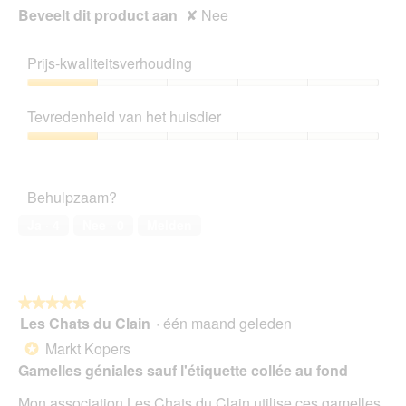
o
Beveelt dit product aan
✘
Nee
g
v
e
Prijs-kwaliteitsverhouding
n
Prijs-
s
kwaliteitsverhouding,
t
Tevredenheid van het huisdier
1
e
van
Tevredenheid
r
5
van
.
het
Behulpzaam?
huisdier,
1
Ja ·
4
Nee ·
0
Melden
van
5
★★★★★
★★★★★
Les Chats du Clain
·
één maand geleden
5
van
Markt Kopers
*
5
Gamelles géniales sauf l'étiquette collée au fond
sterren.
Mon association Les Chats du Clain utilise ces gamelles