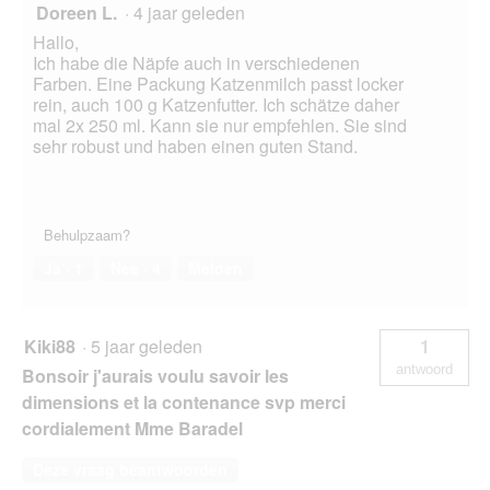
Doreen L.
·
4 jaar geleden
Hallo,
Ich habe die Näpfe auch in verschiedenen
Farben. Eine Packung Katzenmilch passt locker
rein, auch 100 g Katzenfutter. Ich schätze daher
mal 2x 250 ml. Kann sie nur empfehlen. Sie sind
sehr robust und haben einen guten Stand.
Behulpzaam?
Ja ·
1
Nee ·
4
Melden
Kiki88
·
5 jaar geleden
1
antwoord
Bonsoir j'aurais voulu savoir les
dimensions et la contenance svp merci
cordialement Mme Baradel
Deze vraag beantwoorden