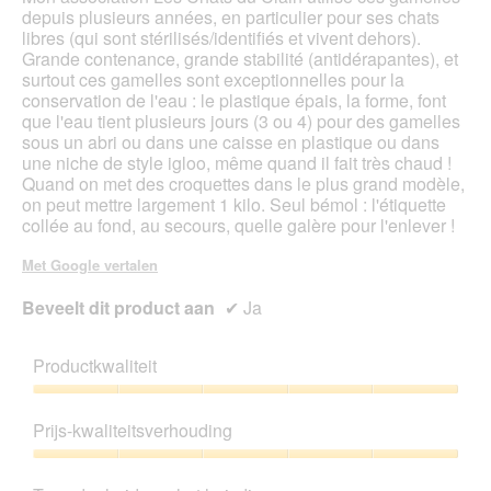
depuis plusieurs années, en particulier pour ses chats
libres (qui sont stérilisés/identifiés et vivent dehors).
Grande contenance, grande stabilité (antidérapantes), et
surtout ces gamelles sont exceptionnelles pour la
conservation de l'eau : le plastique épais, la forme, font
que l'eau tient plusieurs jours (3 ou 4) pour des gamelles
sous un abri ou dans une caisse en plastique ou dans
une niche de style igloo, même quand il fait très chaud !
Quand on met des croquettes dans le plus grand modèle,
on peut mettre largement 1 kilo. Seul bémol : l'étiquette
collée au fond, au secours, quelle galère pour l'enlever !
Met Google vertalen
Beveelt dit product aan
✔
Ja
Productkwaliteit
Productkwaliteit,
5
Prijs-kwaliteitsverhouding
van
5
Prijs-
kwaliteitsverhouding,