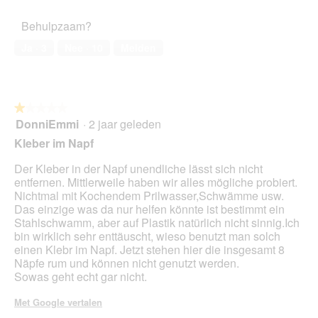
a
van
o
c
.
a
het
t
t
Behulpzaam?
l
huisdier,
o
i
d
5
3
e
Ja ·
3
Nee ·
10
Melden
i
van
.
o
a
5
p
l
e
o
n
o
★★★★★
★★★★★
t
g
DonniEmmi
·
2 jaar geleden
u
1
v
e
van
Kleber im Napf
e
e
5
n
n
sterren.
Der Kleber in der Napf unendliche lässt sich nicht
s
m
entfernen. Mittlerweile haben wir alles mögliche probiert.
t
o
Nichtmal mit Kochendem Prilwasser,Schwämme usw.
e
d
Das einzige was da nur helfen könnte ist bestimmt ein
r
a
Stahlschwamm, aber auf Plastik natürlich nicht sinnig.Ich
.
a
bin wirklich sehr enttäuscht, wieso benutzt man solch
l
einen Klebr im Napf. Jetzt stehen hier die insgesamt 8
d
Näpfe rum und können nicht genutzt werden.
i
Sowas geht echt gar nicht.
a
l
Met Google vertalen
o