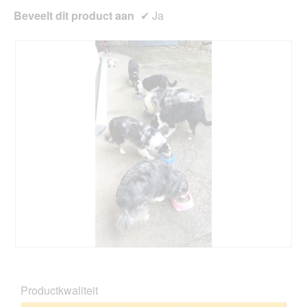
Beveelt dit product aan
✔
Ja
B
F
e
o
o
t
Productkwaliteit
o
o
r
M