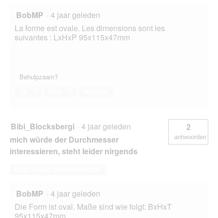
BobMP
·
4 jaar geleden
La forme est ovale. Les dimensions sont les
suivantes : LxHxP 95x115x47mm
Behulpzaam?
Ja ·
0
Nee ·
0
Melden
Bibi_Blocksbergi
·
4 jaar geleden
2
antwoorden
mich würde der Durchmesser
interessieren, steht leider nirgends
Deze vraag beantwoorden
BobMP
·
4 jaar geleden
Die Form ist oval. Maße sind wie folgt: BxHxT
95x115x47mm