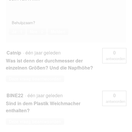
Behulpzaam?
Ja ·
1
Nee ·
0
Melden
Catnip
·
één jaar geleden
0
antwoorden
Was ist denn der durchmesser der
einzelnen Größen? Und die Napfhöhe?
Deze vraag beantwoorden
BINE22
·
één jaar geleden
0
antwoorden
Sind in dem Plastik Weichmacher
enthalten?
Deze vraag beantwoorden