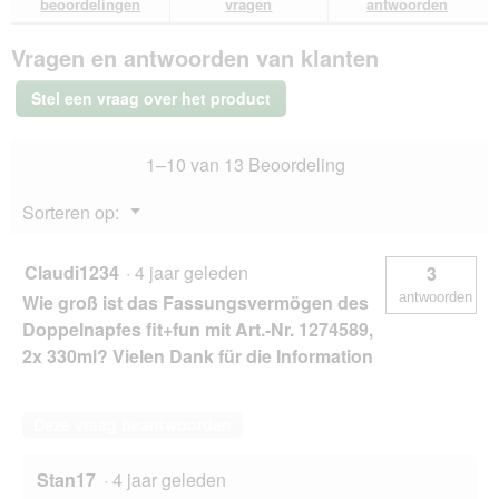
beoordelingen
vragen
antwoorden
a
van
antwoorden
ant
a
FIT+FUN
l
Vragen en antwoorden van klanten
plastic
d
kom
i
zwart
Stel een vraag over het product
1,2
a
l
l
o
1–10 van 13 Beoordeling
o
g
Menu
Sorteren op:
v
▼
e
n
Claudi1234
·
4 jaar geleden
3
s
antwoorden
Wie groß ist das Fassungsvermögen des
t
e
Doppelnapfes fit+fun mit Art.-Nr. 1274589,
r
2x 330ml? Vielen Dank für die Information
.
Deze vraag beantwoorden
Stan17
·
4 jaar geleden