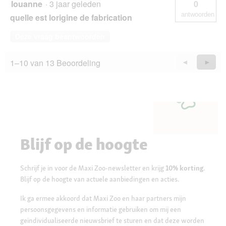
louanne
·
3 jaar geleden
0
antwoorden
quelle est lorigine de fabrication
Deze vraag beantwoorden
1–10 van 13 Beoordeling
Vorige
◄
Volge
►
Questions
Quest
Blijf op de hoogte
Schrijf je in voor de Maxi Zoo-newsletter en krijg
10% korting
.
Blijf op de hoogte van actuele aanbiedingen en acties.
Ik ga ermee akkoord dat Maxi Zoo en haar partners mijn
persoonsgegevens en informatie gebruiken om mij een
geïndividualiseerde nieuwsbrief te sturen en dat deze worden