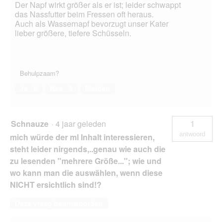
Der Napf wirkt größer als er ist; leider schwappt
das Nassfutter beim Fressen oft heraus.
Auch als Wassernapf bevorzugt unser Kater
lieber größere, tiefere Schüsseln.
Behulpzaam?
Ja ·
0
Nee ·
9
Melden
Schnauze
·
4 jaar geleden
1
antwoord
mich würde der ml Inhalt interessieren,
steht leider nirgends,..genau wie auch die
zu lesenden "mehrere Größe..."; wie und
wo kann man die auswählen, wenn diese
NICHT ersichtlich sind!?
Deze vraag beantwoorden