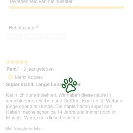
Tevredenheid van het huisdier
5
van
Tevredenheid
5
van
het
Behulpzaam?
huisdier,
5
Ja ·
0
Nee ·
0
Melden
van
5
★★★★★
★★★★★
Pam1
·
3 jaar geleden
5
van
Markt Kopers
*
5
Super stabil. Lange Lebensdauer
sterren.
Kann ich nur empfehlen. Wir haben diese näpfe in
verschiedenen Farben und Größen. Egal ob für Welpen,
junge oder alte Hunde. Die näpfe halten super her!
Haben mache schon ca 14 Jahre und immer noch im
Einsatz. Werde nur diese bestellen!
Met Google vertalen