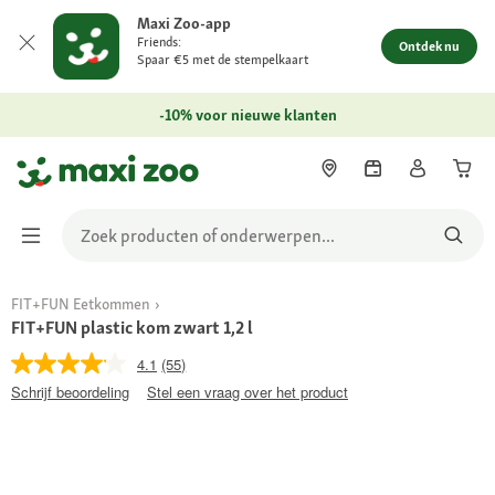
Maxi Zoo-app
Friends:
Ontdek nu
Spaar €5 met de stempelkaart
-10% voor nieuwe klanten
FIT+FUN Eetkommen
FIT+FUN plastic kom zwart 1,2 l
4.1
(55)
Schrijf beoordeling
Stel een vraag over het product