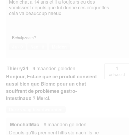
Mon chat a 14 ans et il a toujours eu des
vomissent depuis que lui donne ces croquettes
cela va beaucoup mieux
Behulpzaam?
Ja ·
0
Nee ·
0
Melden
Thierry34
·
9 maanden geleden
1
antwoord
Bonjour, Est-ce que ce produit convient
aussi bien que Biome pour un chat
souffrant de problèmes gastro-
intestinaux ? Merci.
Deze vraag beantwoorden
MonchatMac
·
9 maanden geleden
Depuis qu'ils prennent hills stomach ils ne