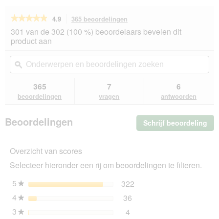
★★★★★
★★★★★
4.9
365 beoordelingen
Met
deze
4.9
301 van de 302 (100 %) beoordelaars bevelen dit
van
actie
product aan
de
navigeert
5
u
Onderwerpen
On
sterren.
naar
en
ϙ
en
Beoordelingen
beoordelingen.
beoordelingen
beo
lezen
van
zoeken
zo
365
7
6
Hill's
beoordelingen
vragen
antwoorden
Science
Plan
droogvoeding
Beoordelingen
Schrijf beoordeling
.
kat,
adult,
Me
Sensitive
dez
Stomach
Overzicht van scores
act
&
ope
Skin,
Selecteer hieronder een rij om beoordelingen te filteren.
u
met
kip
ee
5
sterren
322
322 beoordelingen met 5
Selecteer om beoordeling
★
1,5
mo
kg
4
sterren
36
dia
36 beoordelingen met 4 s
Selecteer om beoordelinge
★
3
sterren
4
4 beoordelingen met 3 ste
Selecteer om beoordelingen
★