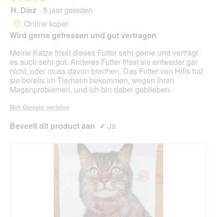
kno
H. Diez
·
5 jaar geleden
5
klikt,
van
word
Online koper
*
de
5
onde
Wird gerne gefressen und gut vertragen
sterren.
inho
bijg
Meine Katze frisst dieses Futter sehr gerne und verträgt
es auch sehr gut. Anderes Futter frisst sie entweder gar
nicht, oder muss davon brechen. Das Futter von Hills hat
sie bereits im Tierheim bekommen, wegen ihren
Magenproblemen, und ich bin dabei geblieben.
Met Google vertalen
Beveelt dit product aan
✔
Ja