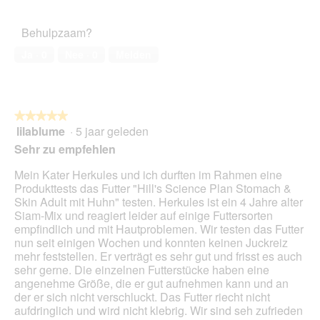
5
a
van
o
c
a
het
t
t
Behulpzaam?
l
huisdier,
o
i
d
5
2
e
Ja ·
0
Nee ·
0
Melden
i
van
.
o
a
5
p
l
e
o
n
o
★★★★★
★★★★★
t
g
lilablume
·
5 jaar geleden
u
5
v
e
van
Sehr zu empfehlen
e
e
5
n
n
sterren.
Mein Kater Herkules und ich durften im Rahmen eine
s
m
Produkttests das Futter "Hill's Science Plan Stomach &
t
o
Skin Adult mit Huhn" testen. Herkules ist ein 4 Jahre alter
e
d
Siam-Mix und reagiert leider auf einige Futtersorten
r
a
empfindlich und mit Hautproblemen. Wir testen das Futter
.
a
nun seit einigen Wochen und konnten keinen Juckreiz
l
mehr feststellen. Er verträgt es sehr gut und frisst es auch
d
sehr gerne. Die einzelnen Futterstücke haben eine
i
angenehme Größe, die er gut aufnehmen kann und an
a
der er sich nicht verschluckt. Das Futter riecht nicht
l
aufdringlich und wird nicht klebrig. Wir sind seh zufrieden