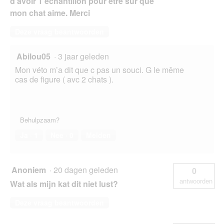
d'avoir 1 échantillon pour être sûr que
mon chat aime. Merci
Deze vraag beantwoorden
Abilou05
·
3 jaar geleden
Mon véto m’a dit que c pas un souci. G le même
cas de figure ( avc 2 chats ).
Behulpzaam?
Ja ·
1
Nee ·
0
Melden
Anoniem
·
20 dagen geleden
0
antwoorden
Wat als mijn kat dit niet lust?
Deze vraag beantwoorden