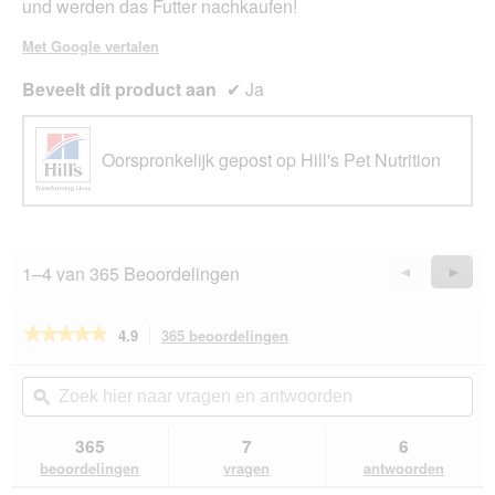
o
und werden das Futter nachkaufen!
o
g
Met Google vertalen
v
e
Beveelt dit product aan
✔
Ja
n
s
t
Oorspronkelijk gepost op Hill's Pet Nutrition
e
r
.
1–4 van 365 Beoordelingen
Vorige
◄
Volge
►
Reviews
Revie
★★★★★
★★★★★
4.9
365 beoordelingen
Met
deze
4.9
van
actie
Zoek
Zo
de
navigeert
hier
ϙ
hie
5
u
naar
naa
sterren.
naar
vragen
vra
365
7
6
Beoordelingen
beoordelingen.
en
en
lezen
beoordelingen
vragen
antwoorden
van
antwoorden
ant