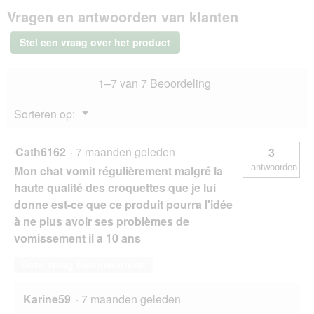
Hill's
Vragen en antwoorden van klanten
Science
Plan
droogvoeding
Stel een vraag over het product
kat,
adult,
Sensitive
1–7 van 7 Beoordeling
Stomach
&
Skin,
Menu
Sorteren op:
met
▼
kip
1,5
kg
Cath6162
·
7 maanden geleden
3
antwoorden
Mon chat vomit régulièrement malgré la
haute qualité des croquettes que je lui
donne est-ce que ce produit pourra l'idée
à ne plus avoir ses problèmes de
vomissement il a 10 ans
Deze vraag beantwoorden
Karine59
·
7 maanden geleden