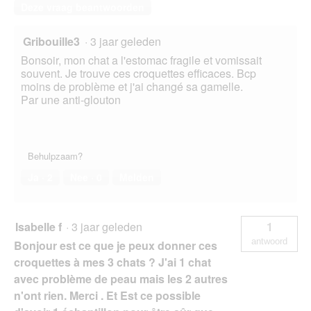
Deze vraag beantwoorden
Gribouille3
·
3 jaar geleden
Bonsoir, mon chat a l'estomac fragile et vomissait
souvent. Je trouve ces croquettes efficaces. Bcp
moins de problème et j'ai changé sa gamelle.
Par une anti-glouton
Behulpzaam?
Ja ·
2
Nee ·
0
Melden
Isabelle f
·
3 jaar geleden
1
antwoord
Bonjour est ce que je peux donner ces
croquettes à mes 3 chats ? J'ai 1 chat
avec problème de peau mais les 2 autres
n'ont rien. Merci . Et Est ce possible