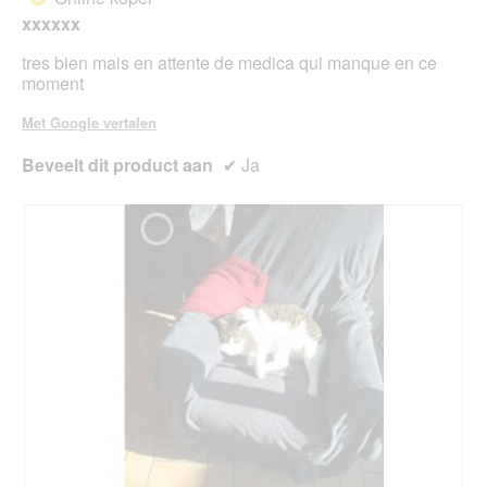
e
e
5
xxxxxx
n
n
sterren.
s
m
tres bien mais en attente de medica qui manque en ce
t
o
moment
e
d
r
a
Met Google vertalen
.
a
l
Beveelt dit product aan
✔
Ja
d
i
a
l
o
o
g
v
e
n
s
t
e
r
.