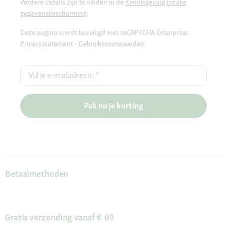
Verdere details zijn te vinden in de
Kennisgeving inzake
gegevensbescherming.
Deze pagina wordt beveiligd met reCAPTCHA Enterprise.
Privacystatement
-
Gebruiksvoorwaarden
Vul je e-mailadres in
*
Pak nu je korting
Betaalmethoden
Gratis verzending vanaf € 69