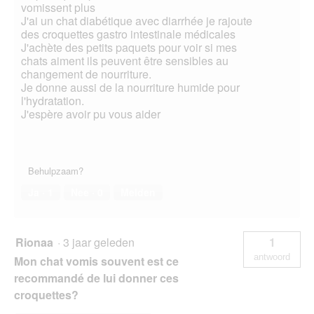
vomissent plus
J'ai un chat diabétique avec diarrhée je rajoute
des croquettes gastro intestinale médicales
J'achète des petits paquets pour voir si mes
chats aiment ils peuvent être sensibles au
changement de nourriture.
Je donne aussi de la nourriture humide pour
l'hydratation.
J'espère avoir pu vous aider
Behulpzaam?
Ja ·
1
Nee ·
0
Melden
Rionaa
·
3 jaar geleden
1
antwoord
Mon chat vomis souvent est ce
recommandé de lui donner ces
croquettes?